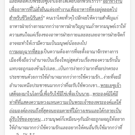
และตลอดไป
พระเยซูเจ้าเองก็ได้เคยบอกพวกเราว่า“
อย่าทำงาน
เพื่ออาหารที่ไม่ยั่งยืน
แต่จงทำงานเพื่ออาหารที่คงอยู่ตลอดไป
สำหรับชีวิตนิรันดร์
” คนเราโดยทั่วๆไปมักจะให้ความสำคัญแก่
อาหารฝ่ายร่างกายมากกว่าอาหารฝ่ายวิญญาณ
ถ้าหากมนุษย์เราให้
ความสนใจแต่เรื่องของอาหารฝ่ายกาย
และละเลยอาหารฝ่ายจิต
ก็
อาจจะทำให้เรามีความเป็นมนุษย์น้อยลงไป
การผจญฉากที่สอง
เป็นความต้องการที่จะตั้งอาณาจักรทางการ
เมืองซึ่งถือว่า
อำนาจเป็นเรื่องใหญ่สุด
ส่วนเรื่องของความรักนั้น
แทบจะถูกมองข้ามไปเลย
…
เป็นการง่ายกว่ามากที่จะปกครอง
ประชาชนด้วยการใช้อำนาจ
มากกว่าการใช้ความรัก
…
ง่ายที่จะมี
อำนาจเหนือประชาชน
มากกว่าที่จะรับใช้พวกเขา
…
พระเยซูเจ้า
เสด็จลงมาในโลกนี้
เพื่อรับใช้
มิใช่เพื่อเป็นนาย
…
พระองค์มิได้มี
ท่าทีที่แสดงความหวงแหนความเป็นพระเจ้าของพระองค์
แต่ได้
ถ่อมองค์ลงจนถึงที่สุด
จนยอมตายที่ไม้กางเขน
และได้กลายเป็น
ผู้รับใช้ของทุกคน
…
เรามนุษย์ก็เหมือนๆกัน
มักจะถูกผจญให้อยาก
ใช้อำนาจมากกว่าใช้ความรัก
และอยากให้คนอื่นรับใช้มากกว่าที่