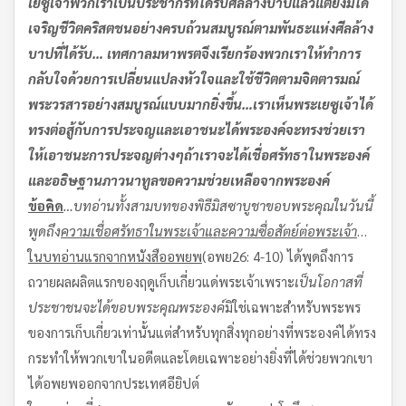
เยซูเจ้า
พวกเราเป็นประชากรที่ได้รับศีลล้างบาปแล้ว
แต่ยังมิได้
เจริญชีวิตคริสตชนอย่างครบถ้วนสมบูรณ์ตามพันธะแห่งศีลล้าง
บาปที่ได้รับ
…
เทศกาลมหาพรตจึงเรียกร้องพวกเราให้ทำการ
กลับใจด้วยการเปลี่ยนแปลงหัวใจและใช้ชีวิตตามจิตตารมณ์
พระวรสารอย่างสมบูรณ์แบบมากยิ่งขึ้น
…
เราเห็นพระเยซูเจ้าได้
ทรงต่อสู้กับการประจญและเอาชนะได้
พระองค์จะทรงช่วยเรา
ให้เอาชนะการประจญต่างๆ
ถ้าเราจะได้เชื่อศรัทธาในพระองค์
และอธิษฐานภาวนาทูลขอความช่วยเหลือจากพระองค์
ข้อคิด
…
บทอ่านทั้งสามบทของพิธีมิสซาบูชาขอบพระคุณในวันนี้
พูดถึง
ความเชื่อศรัทธาในพระเจ้าและความซื่อสัตย์ต่อพระเจ้า
…
ในบทอ่านแรกจากหนังสืออพยพ
(อพย26: 4-10) ได้พูดถึงการ
ถวายผลผลิตแรกของฤดูเก็บเกี่ยวแด่พระเจ้าเพราะ
เป็นโอกาสที่
ประชาชนจะได้ขอบพระคุณพระองค์
มิใช่เฉพาะสำหรับพระพร
ของการเก็บเกี่ยวเท่านั้นแต่สำหรับทุกสิ่งทุกอย่างที่พระองค์ได้ทรง
กระทำให้พวกเขาในอดีตและโดยเฉพาะอย่างยิ่งที่ได้ช่วยพวกเขา
ได้อพยพออกจากประเทศอียิปต์