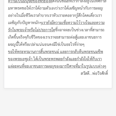
ความเป็นมนุษย์ของพระองค์
ดังนั้น
ขณะที่เรากำลังอยู่ในเทศกาล
มหาพรต
ขอให้เราได้ถามตัวเองว่าเราได้เผชิญหน้ากับการผจญ
อย่างไร
เมื่อชีวิตเราลำบาก
เราหิว
เราอดอยาก
รู้สึกโดดเดี่ยว
เรา
เผชิญกับปัญหาหนักๆ
เรายังมีความเชื่อ
ความไว้วางใจและความ
รักในพระเจ้าหรือไม่ประการใด
ซึ่งอาจจะเป็นช่วงเวลาที่สามารถ
เกิดขึ้นจริงๆกับชีวิตของเราเราจะสามารถต่อสู้และเอาชนะการ
ผจญนี้ได้หรือเปล่าแน่นอนคงมิใช่เป็นอะไรที่ง่ายๆ
ขอให้พระทรมาน
การสิ้นพระชนม์ และการกลับคืนพระชนมชีพ
ของพระเยซูเจ้า ได้เป็นพระพร
พละกำลังและกำลังใจให้กับเรา
แต่ละคน
ที่จะเอาชนะการผจญของมารปีศาจที่มาในรูปแบบต่างๆ
สวัสดี…พ่อวีรศักดิ์