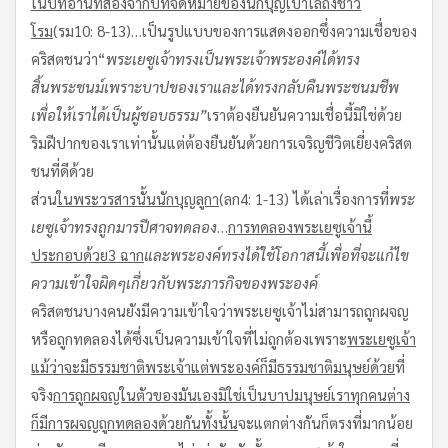
ในบทอ่านที่สองจากบทจดหมายของนักบุญเปาโลถึงชาว
โรม
(รม10: 8-13)…เป็นรูปแบบของการแสดงออกซึ่งความเชื่อของ
คริสตชนว่า“
พระเยซูเจ้าทรงเป็นพระเจ้า
พระองค์ได้ทรง
สิ้นพระชนม์เพราะบาปของเรา
และได้ทรงกลับคืนพระชนมชีพ
เพื่อให้เราได้เป็นผู้ชอบธรรม
”
เราต้องยืนยันความเชื่อนี้มิใช่ด้วย
ริมฝีปากของเราเท่านั้นแต่ต้องยืนยันด้วยการเจริญชีวิตเยี่ยงคริสต
ชนที่ดีด้วย
ส่วน
ในพระวรสารนั้น
นักบุญลูกา
(ลก4: 1-13) ได้เล่าเรื่องการที่
พระ
เยซูเจ้าทรงถูกมารปีศาจทดลอง
…
การทดลองพระเยซูเจ้านี้
ประกอบด้วย
3
ฉาก
และพระองค์ทรงได้ใช้โอกาสนี้เพื่อที่จะแก้ไข
ความเข้าใจผิดๆเกี่ยวกับพระภารกิจของพระองค์
คริสตชนบางคนยังมีความเข้าใจว่าพระเยซูเจ้าไม่สามารถถูกผจญ
หรือถูกทดลองได้ซึ่งเป็นความเข้าใจที่ไม่ถูกต้องเพราะ
พระเยซูเจ้า
แม้ว่าจะมีธรรมชาติพระเจ้า
แต่พระองค์ก็มีธรรมชาติมนุษย์ด้วย
ที่
จริง
การถูกผจญในตัวของมันเองมิใช่เป็นบาป
มนุษย์เราทุกคนต่าง
ก็มีการผจญ
ถูกทดลองด้วยกันทั้งนั้น
จะแตกต่างกันก็ตรงที่มากน้อย