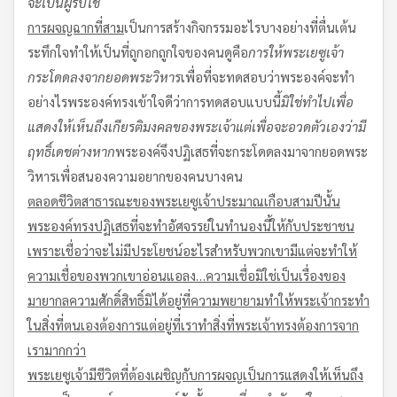
จะเป็นผู้รับใช้
การผจญฉากที่สาม
เป็นการสร้างกิจกรรมอะไรบางอย่างที่ตื่นเต้น
ระทึกใจทำให้เป็นที่ถูกอกถูกใจของคนดูคือ
การให้พระเยซูเจ้า
กระโดดลงจากยอดพระวิหาร
เพื่อที่จะทดสอบว่าพระองค์จะทำ
อย่างไรพระองค์ทรงเข้าใจดีว่าการทดสอบแบบนี้
มิใช่ทำไปเพื่อ
แสดงให้เห็นถึงเกียรติมงคลของพระเจ้า
แต่เพื่อจะอวดตัวเองว่ามี
ฤทธิ์เดชต่างหาก
พระองค์จึงปฏิเสธที่จะกระโดดลงมาจากยอดพระ
วิหารเพื่อสนองความอยากของคนบางคน
ตลอดชีวิตสาธารณะของพระเยซูเจ้า
ประมาณเกือบสามปีนั้น
พระองค์ทรงปฏิเสธที่จะทำอัศจรรย์ในทำนองนี้ให้กับประชาชน
เพราะเชื่อว่าจะไม่มีประโยชน์อะไรสำหรับพวกเขา
มีแต่จะทำให้
ความเชื่อของพวกเขาอ่อนแอลง
…
ความเชื่อมิใช่เป็นเรื่องของ
มายากล
ความศักดิ์สิทธิ์มิได้อยู่ที่ความพยายามทำให้พระเจ้ากระทำ
ในสิ่งที่ตนเองต้องการ
แต่อยู่ที่เราทำสิ่งที่พระเจ้าทรงต้องการจาก
เรามากกว่า
พระเยซูเจ้ามีชีวิตที่ต้องเผชิญกับการผจญ
เป็นการแสดงให้เห็นถึง