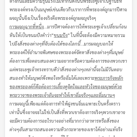
ต่างกันและมีความรุนแรงไม่เท่ากันดังนั้นพระเยซูเจ้าในฐานะที่
พระองค์ทรงเป็นมนุษย์เช่นเดียวกับเราการที่พระองค์ถูกมารปีศาจ
ผจญนั้นจึงเป็นเรื่องจริงคือพระองค์ถูกผจญจริงๆ
การผจญฉากที่หนึ่ง
…
มารปีศาจต้องการให้พระเยซูเจ้าเปลี่ยนก้อน
หินให้เป็นขนมปัง
คำว่า“
ขนมปัง
” ในที่นี้จะต้องมีความหมายรวม
ไปถึง
สิ่งของต่างๆที่จับต้องได้ของโลกนี้
…
มารผจญบอกให้
พระองค์ใช้อำนาจพิเศษของพระองค์จัดหาสิ่งของต่างๆที่มนุษย์
ต้องการเพื่อตอบสนองความอยากหรือความต้องการของพวกเขา
แต่พระเยซูเจ้าทรงทราบดีว่าสิ่งของต่างๆเหล่านี้
จะไม่มีวันตอบ
สนองทำให้มนุษย์พึงพอใจหรืออิ่มได้เลย
เพราะ
พระภารกิจหลัก
ของพระองค์
ก็คือต้องการเลี้ยงดูจิตใจและหัวใจของมนุษย์ด้วย
พระวาจาของพระเจ้า
อันจะทำให้เขาอิ่มจริงๆและอิ่มนานๆ
การผจญนี้เพียงแต่ต้องการทำให้ฝูงชนอิ่มเฉพาะเป็นครั้งคราว
เท่านั้นซึ่งอาจจะไม่ใช่เป็นสิ่งที่พวกเขาต้องการจริงๆ
พวกเขาอาจ
จะมีความต้องการอะไรบางอย่างที่มากกว่าอาหารหรือสิ่งของ
ต่างๆ
อันสามารถสนองความหิวกระหายของเขาได้อย่างแท้จริง