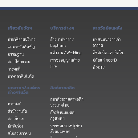
เกี่ยวกับวัดฯ
บริการต่างๆ
สารวัดย้อนหลัง
ประวัติอาสนวิหาร
ล้างบาปทารก /
บทสนทนาจากเจ้า
Baptisms
อาวาส
แม่พระอัสสัมชัญ
แต่งงาน / Wedding
คิดสักนิด...สะกิดใจ...
บรรณฐาน
การขออนุญาตถ่าย
ปลัดแก่ ซอย40
สถาปัตยกรรม
ภาพ
ปี 2012
กระจกสี
ภาษาลาตินในวัด
บุคลากร/องค์กร
ลิงค์คาทอลิก
ต่างๆในวัด
สภาสังฆราชคาทอลิก
พระสงฆ์
ประเทศไทย
สำนักงานวัด
อัครสังฆมณฑล
กรุงเทพฯ
สภาภิบาล
หอจดหมายเหตุ อัคร
นักขับร้อง
สังฆมณฑลฯ
สโมสรเยาวชน