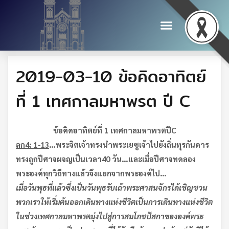
2019-03-10 ข้อคิดอาทิตย์
ที่ 1 เทศกาลมหาพรต ปี C
ข้อคิดอาทิตย์ที่ 1 เทศกาลมหาพรต
ปี
C
ลก
4: 1-13
…
พระจิตเจ้าทรงนำพระเยซูเจ้าไปยังถิ่นทุรกันดาร
ทรงถูกปีศาจผจญเป็นเวลา
40
วัน
…
และเมื่อปีศาจทดลอง
พระองค์ทุกวิถีทางแล้ว
จึงแยกจากพระองค์ไป
…
เมื่อวันพุธที่แล้วซึ่งเป็นวันพุธรับเถ้า
พระศาสนจักรได้เชิญชวน
พวกเราให้เริ่มต้นออกเดินทางแห่งชีวิต
เป็นการเดินทางแห่งชีวิต
ในช่วงเทศกาลมหาพรตมุ่งไปสู่การสมโภชปัสกาขององค์พระ