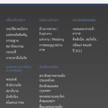
เกี่ยวกับวัดฯ
บริการต่างๆ
สารวัดย้อนหลัง
ประวัติอาสนวิหาร
ล้างบาปทารก /
บทสนทนาจากเจ้า
Baptisms
อาวาส
แม่พระอัสสัมชัญ
แต่งงาน / Wedding
คิดสักนิด...สะกิดใจ...
บรรณฐาน
การขออนุญาตถ่าย
ปลัดแก่ ซอย40
สถาปัตยกรรม
ภาพ
ปี 2012
กระจกสี
ภาษาลาตินในวัด
บุคลากร/องค์กร
ลิงค์คาทอลิก
ต่างๆในวัด
สภาสังฆราชคาทอลิก
พระสงฆ์
ประเทศไทย
สำนักงานวัด
อัครสังฆมณฑล
กรุงเทพฯ
สภาภิบาล
หอจดหมายเหตุ อัคร
นักขับร้อง
สังฆมณฑลฯ
สโมสรเยาวชน
สื่อมวลชนคาทอลิก