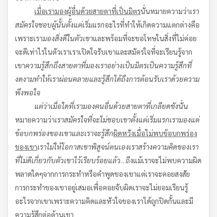
เมื่อเรามองผู้อื่นด้วยสายตาที่เป็นมิตร
นั่นหมายความว่า
เรา
สมัครใจชอบผู้นั้นตั้งแต่เริ่มแรก
อะไรที่ทำให้เกิดความแตกต่างคือ
เพราะเรา
มองสิ่งดีในตัวเขา
และพร้อมที่จะขอโทษในสิ่งที่ไม่ค่อย
จะดีเท่าไรในตัวเราเราเปิดใจรับเขาและสมัครใจที่จะเรียนรู้จาก
เขา
ความรู้สึกถึงสายตาที่มองเราอย่างเป็นมิตร
เป็นความรู้สึกที่
งดงาม
ทำให้เราผ่อนคลายและรู้สึกได้ถึงการต้อนรับเราด้วยความ
พึงพอใจ
แต่ว่าเมื่อใดที่เรามองคนอื่นด้วยสายตาที่เกลียดชัง
นั่น
หมายความว่า
เราสมัครใจที่จะไม่ชอบเขาตั้งแต่เริ่มแรก
เรามองแต่
ข้อบกพร่องของเขา
และเราจะรู้สึก
ผิดหวังเมื่อไม่พบข้อบกพร่อง
ของเขา
เราไม่ให้โอกาสเขาพิสูจน์ตนเอง
เราสร้างความคิดของเรา
ที่ไม่ดีเกี่ยวกับตัวเขาไว้เรียบร้อยแล้ว
…ถึงแม้เราจะไม่พบความผิด
พลาดใดๆจากการกระทำหรือคำพูดของเขาแต่เราจะคอยสงสัย
การกระทำของเขาอยู่เสมอเพื่อคอยจับผิดเราจะไม่ยอมเรียนรู้
อะไรจากเขาเพราะความคิดและหัวใจของเราได้ถูกปิดกั้นและมี
ความรู้สึกต่อต้านเขา