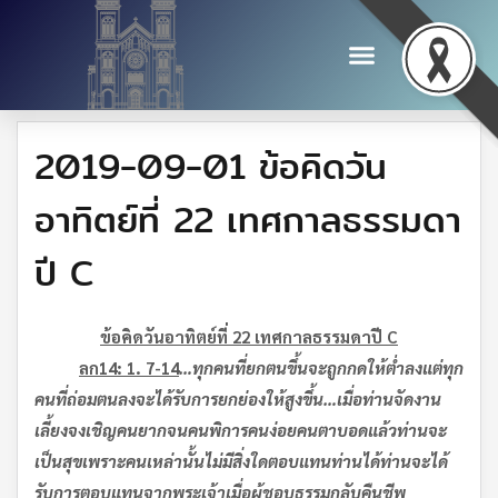
2019-09-01 ข้อคิดวัน
อาทิตย์ที่ 22 เทศกาลธรรมดา
ปี C
ข้อคิดวันอาทิตย์ที่ 22 เทศกาลธรรมดา
ปี
C
ลก
14: 1. 7-14
…
ทุกคนที่ยกตนขึ้น
จะถูกกดให้ต่ำลง
แต่ทุก
คนที่ถ่อมตนลง
จะได้รับการยกย่องให้สูงขึ้น
…
เมื่อท่านจัดงาน
เลี้ยง
จงเชิญคนยากจน
คนพิการ
คนง่อย
คนตาบอด
แล้วท่านจะ
เป็นสุข
เพราะคนเหล่านั้นไม่มีสิ่งใดตอบแทนท่านได้
ท่านจะได้
รับการตอบแทนจากพระเจ้าเมื่อผู้ชอบธรรมกลับคืนชีพ