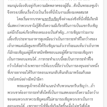
หมกมุ่นจ้องจับอยู่กับความผิดพลาดของผู้อื่น
…ดังนั้นพระเยซูเจ้า
จึงทรงเปลี่ยนเรื่องไปเป็นเรื่องที่นั่งในงานเลี้ยงมงคลสมรส
โดยเริ่มจากบรรดา
แขกรับเชิญ
ซึ่งต่างแย่งชิงที่นั่งที่มีเกียรติ
นี่แสดงว่า
พวกเขาไม่รู้สึกถึงความมีเกียรติในการเป็นแขกรับเชิญ
แต่นึกถึงแค่เกียรติของตนเองเป็นสำคัญ
…
การเชิญมาร่วมงาน
เลี้ยงรับประทานอาหารดูเหมือนว่าเป็นการกระทำที่ใจกว้างของ
เจ้าภาพ
แต่เมื่อดูแขกที่ได้รับเชิญมาแล้ว
เราก็จะแลเห็นว่าเจ้าภาพ
ก็มักจะเชิญแต่ผู้ที่เขาสนิทชิดชอบและผู้ที่สามารถจะเชิญเขา
เป็นการตอบแทนได้
…การกระทำแบบนี้จะเป็นการกระทำที่ใจ
กว้างได้อย่างไรเพราะ
การให้แบบนี้
ถือว่าเป็นการลงทุนอย่างหนึ่ง
ที่เขาอยากจะได้รับการตอบแทนกลับคืนกลับมาพร้อมกับผล
ประโยชน์อย่างมีหน้ามีตา
พระเยซูเจ้าทรงให้คำแนะนำกับพวกแขกรับเชิญว่า…
ถ้า
พวกเขาต้องการกระทำสิ่งใดที่เป็นการแสดงออกถึงความใจกว้าง
ของตน
พวกเขาควรเชิญคนที่ไม่สามารถเชิญพวกเขาเป็นการ
ตอบแทนได้
…เพราะ
การให้ที่แท้จริงเกิดขึ้นเมื่อไม่หวังสิ่งใด