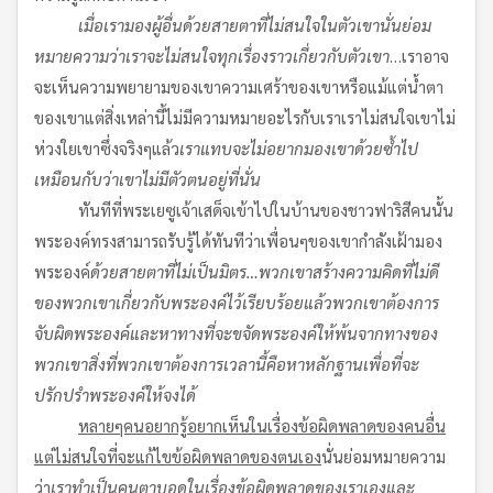
เมื่อเรามองผู้อื่นด้วยสายตาที่ไม่สนใจในตัวเขา
นั่นย่อม
หมายความว่าเราจะไม่สนใจทุกเรื่องราวเกี่ยวกับตัวเขา
…เราอาจ
จะเห็นความพยายามของเขาความเศร้าของเขาหรือแม้แต่น้ำตา
ของเขาแต่สิ่งเหล่านี้ไม่มีความหมายอะไรกับเราเราไม่สนใจเขาไม่
ห่วงใยเขาซึ่งจริงๆแล้ว
เราแทบจะไม่อยากมองเขาด้วยซ้ำไป
เหมือนกับว่าเขาไม่มีตัวตนอยู่ที่นั่น
ทันทีที่พระเยซูเจ้าเสด็จเข้าไปในบ้านของชาวฟาริสีคนนั้น
พระองค์ทรงสามารถรับรู้ได้ทันทีว่าเพื่อนๆของเขากำลังเฝ้ามอง
พระองค์
ด้วยสายตาที่ไม่เป็นมิตร
…
พวกเขาสร้างความคิดที่ไม่ดี
ของพวกเขาเกี่ยวกับพระองค์ไว้เรียบร้อยแล้ว
พวกเขาต้องการ
จับผิดพระองค์และหาทางที่จะขจัดพระองค์ให้พ้นจากทางของ
พวกเขา
สิ่งที่พวกเขาต้องการเวลานี้
คือหาหลักฐานเพื่อที่จะ
ปรักปรำพระองค์ให้จงได้
หลายๆคนอยากรู้อยากเห็นในเรื่องข้อผิดพลาดของคนอื่น
แต่ไม่สนใจที่จะแก้ไขข้อผิดพลาดของตนเอง
นั่นย่อมหมายความ
ว่า
เราทำเป็นคนตาบอดในเรื่องข้อผิดพลาดของเราเอง
และ