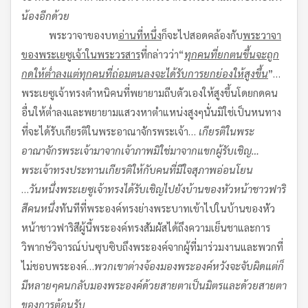
น้องอีกด้วย
พระวาจาของบท
อ่านที่หนึ่ง
ก็จะไปสอดคล้องกับ
พระวาจา
ของพระเยซูเจ้าในพระวรสาร
ที่กล่าวว่า“
ทุกคนที่ยกตนขึ้น
จะถูก
กดให้ต่ำลง
แต่ทุกคนที่ถ่อมตนลง
จะได้รับการยกย่องให้สูงขึ้น
”…
พระเยซูเจ้าทรงตำหนิคนที่พยายามถีบตัวเองให้สูงขึ้นโดยกดคน
อื่นให้ต่ำลงและพยายามแสวงหาตำแหน่งสูงๆนั่นมิใช่เป็นหนทาง
ที่จะได้รับเกียรติในพระอาณาจักรพระเจ้า…
เกียรติในพระ
อาณาจักรพระเจ้า
มาจากเจ้าภาพ
มิใช่มาจากแขกผู้รับเชิญ
…
พระเจ้าทรงประทานเกียรติให้กับคนที่มีใจสุภาพอ่อนโยน
…
วันหนึ่งพระเยซูเจ้าทรงได้รับเชิญไปยังบ้านของหัวหน้าชาวฟาริ
สีคนหนึ่ง
ทันทีที่พระองค์ทรงย่างพระบาทเข้าไปในบ้านของหัว
หน้าชาวฟาริสีผู้นี้พระองค์ทรงสัมผัสได้ถึงความเย็นชาและการ
วิพากษ์วิจารณ์บ่นซุบซิบถึงพระองค์จากผู้ที่มาร่วมงานและพวกที่
ไม่ชอบพระองค์…
พวกเขาต่างจ้องมองพระองค์
หวังจะจับผิด
แต่ก็
มีหลายๆคนกลับมองพระองค์ด้วยสายตาเป็นมิตรและด้วยสายตา
ของการต้อนรับ