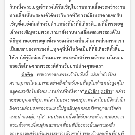
วันหนึ่งพระเยซูเจ้าทรงได้รับเชิญไปงานทานเลี้ยง
ระหว่างงาน
ทางเลี้ยงนั้น
พระองค์ได้ทรงวิพากษ์วิจารณ์ถึงบรรดาแขกรับ
เชิญซึ่งแย่งกันสำหรับตำแหน่งที่นั่งที่มีเกียรติ
…
ณ
ที่นี้
พระเยซู
เจ้าทรงเชิญชวนพวกเรามายังงานทางเลี้ยงของพระองค์ใน
พิธีบูชาขอบพระคุณซึ่งพระองค์ทรงเป็นเจ้าภาพ
ส่วนพวกเรา
เป็นแขกของพระองค์
…
ทุกๆที่นั่งในวัด
เป็นที่ที่มีเกียรติทั้งสิ้น
…
ให้เราได้รู้จักถ่อมตัวลงเฉพาะพระพักตร์พระเจ้า
พลางวิงวอน
ขออภัยโทษจากพระองค์สำหรับบาปต่างๆของเรา
ข้อคิด
…พระวาจาของพระเจ้า
ในวันนี้
เน้นย้ำถึงเรื่อง
ความสุภาพ
โดยเฉพาะอย่างยิ่งสำหรับคนที่อยู่ในตำแหน่งสูงๆใน
หมู่คณะหรือในสังคม
…บทอ่านที่หนึ่งจาก“
หนังสือบุตรสิรา
”
กล่าว
ชมเชยบุคคลที่สุภาพอ่อนโยน
เพราะคนสุภาพอ่อนโยนมีจิตสำนึก
ถึงความอ่อนแอของตนและไม่ดูหมิ่นดูแคลนปรีชาญาณหรือคำ
แนะนำของผู้อาวุโส
…
คนประเภทนี้จะได้รับความดีความชอบจาก
พระเจ้า
จากเพื่อนฝูงและจากเพื่อนพี่น้อง
ตรงข้าม
ความหยิ่ง
จองหองจะสร้างกำแพงระหว่างตัวเขากับพระเจ้าและกับเพื่อนพี่