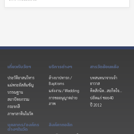
เกี่ยวกับวัดฯ
บริการต่างๆ
สารวัดย้อนหลัง
ประวัติอาสนวิหาร
ล้างบาปทารก /
บทสนทนาจากเจ้า
Baptisms
อาวาส
แม่พระอัสสัมชัญ
แต่งงาน / Wedding
คิดสักนิด...สะกิดใจ...
บรรณฐาน
การขออนุญาตถ่าย
ปลัดแก่ ซอย40
สถาปัตยกรรม
ภาพ
ปี 2012
กระจกสี
ภาษาลาตินในวัด
บุคลากร/องค์กร
ลิงค์คาทอลิก
ต่างๆในวัด