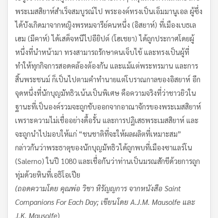
พระเมสสิยาห์สำเร็จสมบูรณ์ไป พระองค์ทรงเป็นเอ็มมานูเอล ผู้ซึ่ง
ได้บังเกิดมาจากหญิงพรหมจารีย์คนหนึ่ง (อิสยาห์) ที่เมืองเบธเล
เฮม (มีคาห์) ได้เสด็จหนีไปอียิปต์ (โฮเชยา) ได้ถูกประกาศโดยผู้
หนึ่งที่นำหน้ามา ทรงสามารถรักษาคนเจ็บไข้ และทรงเป็นผู้ที่
ทำให้ทุกกิจการสอดคล้องต้องกัน และแม้แต่พระทรมาน และการ
สิ้นพระชนม์ ก็เป็นไปตามคำทำนายแต่โบราณกาลของอิสยาห์ อีก
จุดหนึ่งที่นักบุญมัทธิวเน้นเป็นพิเศษ คือความจริงที่ว่าชาวยิวใน
ฐานะที่เป็นองค์รวมจะถูกขับออกจากอาณาจักรของพระเมสสิยาห์
เพราะความไม่เชื่ออย่างดื้อรั้น และการปฏิเสธพระเมสสิยาห์ และ
จะถูกนำไปมอบให้แก่ “ชนชาติที่จะให้ผลผลิตที่เหมาะสม”
กล่าวกันว่าพระธาตุของนักบุญมัทธิวได้ถูกพบที่เมืองซาแลร์โน
(Salerno) ในปี 1080 และเชื่อกันว่าท่านเป็นมรณสักขีด้วยการถูก
ทุ่มด้วยหินที่เอธิโอเปีย
(ถอดความโดย คุณพ่อ วิชา หิรัญญการ จากหนังสือ
Saint
Companions For Each Day; เขียนโดย A.J.M. Mausolfe และ
J.K. Mausolfe
)