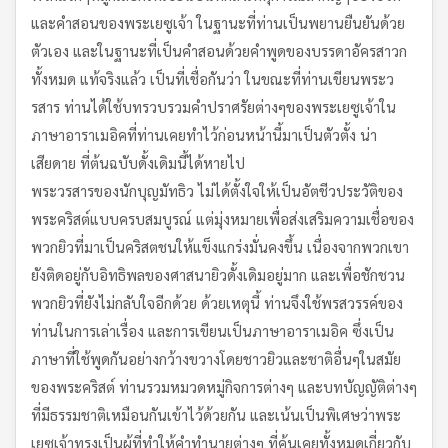
และคำสอนของพระเยซูเจ้า ในฐานะที่ท่านเป็นพยานยืนยันด้วย
ตัวเอง และในฐานะที่เป็นคำสอนด้วยคำพูดของบรรดาอัครสาวก
ทั้งหมด แท้จริงแล้ว เป็นที่เชื่อกันว่า ในขณะที่ท่านเขียนพระว
รสาร ท่านได้ใช้บทรวบรวมคำปราศรัยต่างๆของพระเยซูเจ้าใน
ภาษาอาราเมอิคที่ท่านเคยทำไว้ก่อนหน้านี้มาเป็นตัวตั้ง น่า
เสียดาย ที่ต้นฉบับดั้งเดิมนี้ได้หายไป
พระวรสารของนักบุญมัทธิว ไม่ได้ตั้งใจให้เป็นอัตชีวประวัติของ
พระคริสต์แบบครบสมบูรณ์ แต่มุ่งหมายเพื่อส่งเสริมความเชื่อของ
พวกยิวที่มาเป็นคริสตชนให้แข็งแกร่งมั่นคงขึ้น เนื่องจากพวกเขา
ยังติดอยู่กับอิทธิพลของศาสนายิวดั้งเดิมอยู่มาก และเพื่อชักชวน
พวกยิวที่ยังไม่กลับใจอีกด้วย ด้วยเหตุนี้ ท่านจึงใช้พรสวรรค์ของ
ท่านในการเล่าเรื่อง และการเขียนเป็นภาษาอาราเมอิค ซึ่งเป็น
ภาษาที่ใช้พูดกันอย่างกว้างขวางโดยชาวยิวและชาติอื่นๆในสมัย
ของพระคริสต์ ท่านรวมหมวดหมู่กิจการต่างๆ และบทบัญญัติต่างๆ
ที่มีธรรมชาติเหมือนกันเข้าไว้ด้วยกัน และเน้นเป็นพิเศษว่าพระ
เยซูเจ้าทรงเป็นผู้ที่ทำให้คำทำนายต่างๆ ที่คุ้นเคยทั้งหมดเกี่ยวกับ