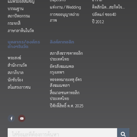
แม่พระอัสสัมชัญ
แต่งงาน / Wedding
คิดสักนิด...สะกิดใจ...
บรรณฐาน
การขออนุญาตถ่าย
ปลัดแก่ ซอย40
สถาปัตยกรรม
ภาพ
ปี 2012
กระจกสี
ภาษาลาตินในวัด
บุคลากร/องค์กร
ลิงค์คาทอลิก
ต่างๆในวัด
สภาสังฆราชคาทอลิก
พระสงฆ์
ประเทศไทย
สำนักงานวัด
อัครสังฆมณฑล
กรุงเทพฯ
สภาภิบาล
หอจดหมายเหตุ อัคร
นักขับร้อง
สังฆมณฑลฯ
สโมสรเยาวชน
สื่อมวลชนคาทอลิก
ประเทศไทย
ปีศักดิ์สิทธิ์ ค.ศ. 2025