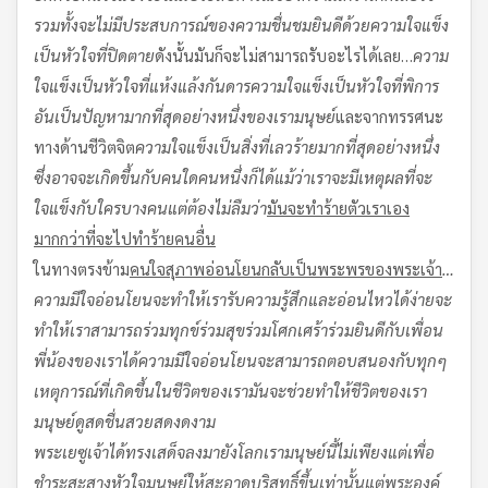
รวมทั้งจะไม่มีประสบการณ์ของความชื่นชมยินดีด้วย
ความใจแข็ง
เป็นหัวใจที่ปิดตาย
ดังนั้นมันก็จะไม่สามารถรับอะไรได้เลย…
ความ
ใจแข็งเป็นหัวใจที่แห้งแล้งกันดาร
ความใจแข็งเป็นหัวใจที่พิการ
อันเป็นปัญหามากที่สุดอย่างหนึ่งของเรามนุษย์
และจากทรรศนะ
ทางด้านชีวิตจิต
ความใจแข็งเป็นสิ่งที่เลวร้ายมากที่สุดอย่างหนึ่ง
ซึ่งอาจจะเกิดขึ้นกับคนใดคนหนึ่งก็ได้
แม้ว่าเราจะมีเหตุผลที่จะ
ใจแข็งกับใครบางคน
แต่ต้องไม่ลืมว่า
มันจะทำร้ายตัวเราเอง
มากกว่าที่จะไปทำร้ายคนอื่น
ในทางตรงข้าม
คนใจสุภาพอ่อนโยนกลับเป็นพระพรของพระเจ้า
…
ความมีใจอ่อนโยนจะทำให้เรารับความรู้สึกและอ่อนไหวได้ง่าย
จะ
ทำให้เราสามารถร่วมทุกข์ร่วมสุข
ร่วมโศกเศร้า
ร่วมยินดีกับเพื่อน
พี่น้องของเราได้
ความมีใจอ่อนโยนจะสามารถตอบสนองกับทุกๆ
เหตุการณ์ที่เกิดขึ้นในชีวิตของเรา
มันจะช่วยทำให้ชีวิตของเรา
มนุษย์ดูสดชื่น
สวยสดงดงาม
พระเยซูเจ้าได้ทรงเสด็จลงมายังโลกเรามนุษย์นี้
ไม่เพียงแต่เพื่อ
ชำระสะสางหัวใจมนุษย์ให้สะอาดบริสุทธิ์ขึ้นเท่านั้น
แต่พระองค์