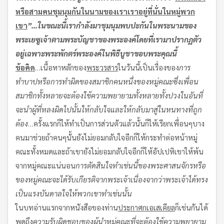
หรือสามคนชุมนุมกันในนามของเรา
เราอยู่ที่นั่นในหมู่พวก
เขา
”…
ในขณะนี้
เรากำลังมาชุมนุมพบปะกันในพระนามของ
พระเยซูเจ้าตามพระบัญชาของพระองค์
โดยที่เรามาปรากฏตัว
อยู่เฉพาะพระพักตร์พระองค์ในพิธีบูชาขอบพระคุณนี้
ข้อคิด
…เนื้อหาหลักของ
พระวรสาร
ในวันนี้เป็นเรื่องของ
การ
ทำบาปหรือการทำผิดของสมาชิกคนหนึ่งของหมู่คณะซึ่งเพื่อน
สมาชิกทั้งหลายจะต้องใช้ความพยายามทั้งหลายทั้งปวงในอันที่
จะนำผู้ที่หลงผิดไปนั้น
ให้กลับใจและให้กลับมาสู่ในหนทางที่ถูก
ต้อง
…ครั้งแรกก็ให้ทำเป็นการส่วนตัวแล้วนั้นก็ให้เรียกเพื่อนๆบาง
คนมาช่วยถ้าคนๆนั้นยังไม่ยอมกลับใจอีกก็ให้กระทำต่อหน้าหมู่
คณะทั้งหมดและถ้าเขายังไม่ยอมกลับใจอีกก็ให้อัปเปหิเขาให้พ้น
จากหมู่คณะแน่นอน
การตัดสินใจทำเช่นนี้ของพระศาสนจักรหรือ
ของหมู่คณะ
จะได้รับเกียรติจากพระเจ้า
เนื่องจากว่าพระเจ้าได้ทรง
เป็นแรงบันดาลใจให้พวกเขาทำเช่นนั้น
ในบทอ่านแรกจากหนังสือของท่าน
ประกาศกเอเสเคียล
ก็เช่นกันได้
พูดถึง
ความรับผิดชอบของผู้นำหมู่คณะที่จะต้องใช้ความพยายาม