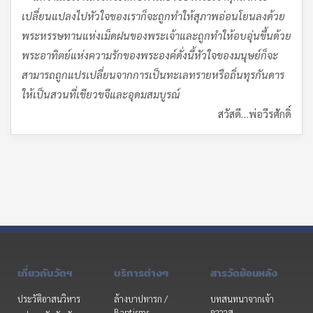
เปลี่ยนแปลงไปหัวใจของเราก็จะถูกทำให้สุภาพอ่อนโยนลงด้วย
พระหรรษทานแห่งเม็ดฝนของพระเจ้าและถูกทำให้อบอุ่นขึ้นด้วย
พระอาทิตย์แห่งความรักของพระองค์ดั่งนี้หัวใจของมนุษย์ก็จะ
สามารถถูกแปรเปลี่ยนจากการเป็นทะเลทรายหรือถิ่นทุรกันดาร
ให้เป็นสวนที่เขียวขจีและอุดมสมบูรณ์
สวัสดี…พ่อวีรศักดิ์
เกี่ยวกับวัดฯ
บริการต่างๆ
สารวัดย้อนหลัง
ประวัติอาสนวิหาร
ล้างบาปทารก /
บทสนทนาจากเจ้า
Baptisms
อาวาส