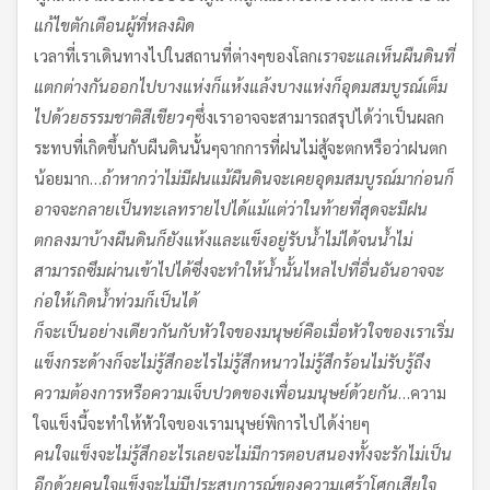
แก้ไขตักเตือนผู้ที่หลงผิด
เวลาที่เราเดินทางไปในสถานที่ต่างๆของโลก
เราจะแลเห็นผืนดินที่
แตกต่างกันออกไป
บางแห่งก็แห้งแล้ง
บางแห่งก็อุดมสมบูรณ์เต็ม
ไปด้วยธรรมชาติสีเขียวๆ
ซึ่งเราอาจจะสามารถสรุปได้ว่าเป็นผลก
ระทบที่เกิดขึ้นกับผืนดินนั้นๆจากการที่ฝนไม่สู้จะตกหรือว่าฝนตก
น้อยมาก…
ถ้าหากว่าไม่มีฝน
แม้ผืนดินจะเคยอุดมสมบูรณ์มาก่อน
ก็
อาจจะกลายเป็นทะเลทรายไปได้
แม้แต่ว่าในท้ายที่สุด
จะมีฝน
ตกลงมาบ้าง
ผืนดินก็ยังแห้งและแข็งอยู่
รับน้ำไม่ได้
จนน้ำไม่
สามารถซึมผ่านเข้าไปได้
ซึ่งจะทำให้น้ำนั้นไหลไปที่อื่นอันอาจจะ
ก่อให้เกิดน้ำท่วม
ก็เป็นได้
ก็จะเป็นอย่างเดียวกันกับหัวใจของมนุษย์
คือเมื่อหัวใจของเราเริ่ม
แข็งกระด้าง
ก็จะไม่รู้สึกอะไร
ไม่รู้สึกหนาว
ไม่รู้สึกร้อน
ไม่รับรู้ถึง
ความต้องการหรือความเจ็บปวดของเพื่อนมนุษย์ด้วยกัน
…ความ
ใจแข็งนี้จะทำให้หัวใจของเรามนุษย์พิการไปได้ง่ายๆ
คนใจแข็งจะไม่รู้สึกอะไรเลย
จะไม่มีการตอบสนอง
ทั้งจะรักไม่เป็น
อีกด้วย
คนใจแข็งจะไม่มีประสบการณ์ของความเศร้าโศกเสียใจ