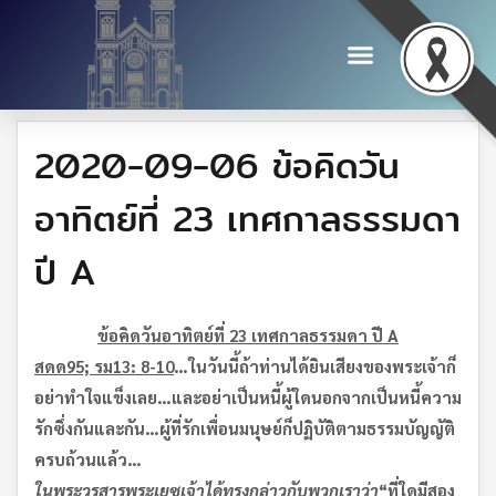
2020-09-06 ข้อคิดวัน
อาทิตย์ที่ 23 เทศกาลธรรมดา
ปี A
ข้อคิดวันอาทิตย์ที่
23 เทศกาลธรรมดา
ปี
A
สดด
95;
รม
13: 8-10
…
ในวันนี้
ถ้าท่านได้ยินเสียงของพระเจ้า
ก็
อย่าทำใจแข็งเลย
…
และอย่าเป็นหนี้ผู้ใด
นอกจากเป็นหนี้ความ
รักซึ่งกันและกัน
…
ผู้ที่รักเพื่อนมนุษย์
ก็ปฏิบัติตามธรรมบัญญัติ
ครบถ้วนแล้ว
…
ในพระวรสาร
พระเยซูเจ้าได้ทรงกล่าวกับพวกเราว่า
“
ที่ใดมีสอง