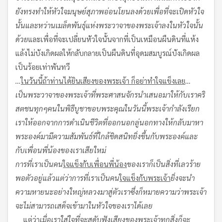
ยังทรงทำให้หัวใจมนุษย์
สุภาพอ่อนโยนลงด้วย
เพื่อที่จะเปิดหัวใจ
นั้นและหว่านเมล็ดพันธุ์แห่งพระวาจาของพระเจ้าลงในหัวใจนั้น
ด้วย
และเพื่อที่จะเปลี่ยนหัวใจนั้นจากที่เป็นเหมือนผืนดินที่แห้ง
แล้งไม่บังเกิดผลให้กลับกลายเป็นผืนดินที่อุดมสมบูรณ์บังเกิดผล
เป็นร้อยเท่าพันทวี
…
ในวันนี้
ถ้าท่านได้ยินเสียงของพระเจ้า ก็อย่าทำใจแข็งเลย
…
เป็นพระวาจาของพระเจ้าที่พระศาสนจักรนำเสนอมาให้กับเราคริ
สตชนทุกๆคนในพิธีบูชาขอบพระคุณในวันนี้
พระเจ้ากำลังเรียก
เราให้ออกจากการดำเนินชีวิตที่ออกนอกลู่นอกทาง
ให้กลับมาหา
พระองค์
มามีความสัมพันธ์ที่ใกล้ชิดสนิทยิ่งขึ้นกับพระองค์และ
กับเพื่อนพี่น้องของเราเสียใหม่
การที่เราเป็นคน
ใจแข็งกับเพื่อนพี่น้อง
ของเรา
ก็เป็นสิ่งที่เลวร้าย
พอตัวอยู่แล้ว
แต่ว่าการที่เราเป็นคน
ใจแข็งกับพระเจ้า
ยิ่งจะนำ
ความหายนะอย่างใหญ่หลวงมาสู่ตัวเรา
ซึ่งก็หมายความว่าพระเจ้า
จะไม่สามารถเสด็จเข้ามาในหัวใจของเราได้เลย
แต่ว่า
เมื่อเราใส่ใจที่จะสดับฟังเสียงของพระเจ้า
ทุกสิ่งก็จะ