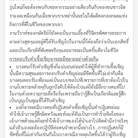
รุ่นใหม่ก็จะต้องพบกับชะตากรรมอย่างเดียวกันกับของชนชาวอิส
ราแอลเหมือนกันเมื่อพวกเขาเหล่านั้นจะไม่ได้ผลิดอกออกผลแห่ง
กิจการที่ดีในชีวิตของพวกเขา
งานวิวาห์ของกษัตริย์ก็ยังคงเป็นงานเลี้ยงที่วิจิตรพิศดารตระการ
ตาอย่างสุดๆและผู้ที่ได้รับเชิญไปในงานนี้
ก็ต้องถือว่าเป็นเอกสิทธิ์
และเป็นเกียรติที่พิเศษจริงๆ
และอาจจะเป็นครั้งเดียวในชีวิต
การตอบรับคำเชื้อเชิญอาจจะมีหลายอย่างด้วยกัน
บางคนก็รับคำเชิญ
ซึ่งก็แน่นอนย่อมทำให้ผู้ที่ทำการเชื้อเชิญ
นั้นมีความสุขและการตอบรับคำเชิญย่อมมีขีดขั้นที่ไม่เท่ากันคือ
บางคนตอบรับเพียงแต่เป็นแบบขอไปที
เพราะการที่เขาต้องไปใน
งานก็เพราะคล้ายๆกับถูกบังคับให้ต้องไปแต่ก็ยังมีอีก
บางคนที่ไป
ในงานด้วยความกระตือรือร้น
เพราะถือว่ารู้สึกเป็นเกียรติและรู้สึก
เป็นบุญเป็นคุณที่ได้รับคำเชิญ
แต่ก็อาจจะมี
บางคนที่ปฏิเสธคำเชื้อเชิญ
นั้นคำปฏิเสธย่อม
ทำให้เจ้าภาพรู้สึกผิดหวังและท้อแท้อันเป็นการทำร้ายจิตใจของ
เจ้าภาพด้วยแต่ก็จะทำให้เจ้าภาพเองได้นำเอาไปคิดคำนึงว่าจริงๆ
แล้วตัวเองจะต้องปฏิบัติต่อคนจำพวกนี้อย่างไร…
การปฏิเสธก็มี
ขีดขั้นที่ไม่เท่ากัน
เช่นกันในบางกรณีอาจจะเกิดขึ้นได้ว่า
ผู้รับเชิญ