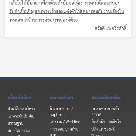
กลับใจได้นั้นก็ยากที่สุดด้วยดังนั้น
ขอให้เราทุกคนได้ตอบสนอง
รับคำเชื้อเชิญของพระเจ้าและแต่งตัวให้เหมาะสมกับงานเลี้ยงใน
พระอาณาจักรสวรรค์ของพระองค์ด้วย
สวัสดี…พ่อวีรศักดิ์
เกี่ยวกับวัดฯ
บริการต่างๆ
สารวัดย้อนหลัง
ประวัติอาสนวิหาร
ล้างบาปทารก /
บทสนทนาจากเจ้า
Baptisms
อาวาส
แม่พระอัสสัมชัญ
แต่งงาน / Wedding
คิดสักนิด...สะกิดใจ...
บรรณฐาน
การขออนุญาตถ่าย
ปลัดแก่ ซอย40
สถาปัตยกรรม
ภาพ