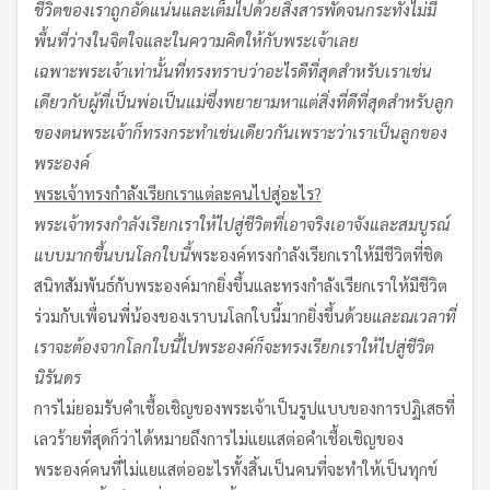
ชีวิตของเราถูกอัดแน่นและเต็มไปด้วยสิ่งสารพัด
จนกระทั่งไม่มี
พื้นที่ว่างในจิตใจและในความคิดให้กับพระเจ้าเลย
เฉพาะพระเจ้าเท่านั้นที่ทรงทราบว่าอะไรดีที่สุดสำหรับเรา
เช่น
เดียวกับผู้ที่เป็นพ่อเป็นแม่ซึ่งพยายามหาแต่สิ่งที่ดีที่สุดสำหรับลูก
ของตน
พระเจ้าก็ทรงกระทำเช่นเดียวกัน
เพราะว่าเราเป็นลูกของ
พระองค์
พระเจ้าทรงกำลังเรียกเราแต่ละคนไปสู่อะไร
?
พระเจ้าทรงกำลังเรียกเราให้ไปสู่ชีวิตที่เอาจริงเอาจังและสมบูรณ์
แบบมากขึ้นบนโลกใบนี้
พระองค์ทรงกำลังเรียกเราให้มีชีวิตที่ชิด
สนิทสัมพันธ์กับพระองค์มากยิ่งขึ้นและทรงกำลังเรียกเราให้มีชีวิต
ร่วมกับเพื่อนพี่น้องของเราบนโลกใบนี้มากยิ่งขึ้นด้วย
และ
ณ
เวลาที่
เราจะต้องจากโลกใบนี้ไป
พระองค์ก็จะทรงเรียกเราให้ไปสู่ชีวิต
นิรันดร
การไม่ยอมรับคำเชื้อเชิญของพระเจ้าเป็นรูปแบบของการปฏิเสธที่
เลวร้ายที่สุดก็ว่าได้หมายถึงการไม่แยแสต่อคำเชื้อเชิญของ
พระองค์คนที่ไม่แยแสต่ออะไรทั้งสิ้นเป็นคนที่จะทำให้เป็นทุกข์