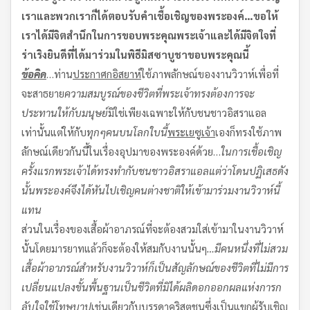
เรา
และพวกเราก็ได้ตอบรับคำเชื้อเชิญของพระองค์
…
ขอให้
เราได้มีจิตสำนึกในการขอบพระคุณพระเจ้าและได้มีจิตใจที่
ร่าเริงยินดีที่ได้มาร่วมในพิธีมิสซาบูชาขอบพระคุณนี้
ข้อคิด
…ท่าน
ประกาศกอิสยาห์
ใช้ภาพลักษณ์ของงานวิวาห์เพื่อที่
จะสาธยาย
ความสมบูรณ์ของชีวิตที่พระเจ้าทรงต้องการจะ
ประทานให้กับมนุษย์
มิใช่เพียงเฉพาะให้กับชนชาวอิสราแอล
เท่านั้นแต่ให้กับ
ทุกๆคนบนโลกใบนี้
พระเยซูเจ้า
เองก็ทรงใช้ภาพ
ลักษณ์เดียวกันนี้ในเรื่องอุปมาของพระองค์ด้วย…
ในการเชื้อเชิญ
ครั้งแรก
พระเจ้าได้ทรงทำกับชนชาวอิสราแอล
แต่ว่าโดนปฏิเสธ
ดัง
นั้นพระองค์จึงได้หันไปเชิญคนต่างชาติ
ให้เข้ามาร่วมงานวิวาห์นี้
แทน
ส่วนในเรื่องของเสื้อผ้าอาภรณ์ที่จะต้องสวมใส่เข้ามาในงานวิวาห์
นั้นโดยมารยาทแล้วก็จะต้องให้สมกับงานนั้นๆ
…
มีคนหนึ่งที่ไม่สวม
เสื้อผ้าอาภรณ์สำหรับงานวิวาห์
ก็เป็นสัญลักษณ์ของชีวิตที่ไม่มีการ
เปลี่ยนแปลงขั้นพื้นฐาน
เป็นชีวิตที่มิได้ผลิดอกออกผลแห่งการก
ลับใจใช้โทษบาป
เช่นเดียวกับบรรดาคริสตชนซึ่งเป็นแขกผู้รับเชิญ