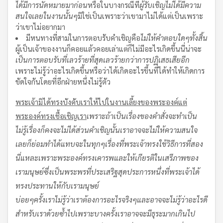
ได้มีการนัดหมายมาก่อน
หรือในบางกรณีที่
ผู้รับเชิญไม่ได้มีความ
สนใจเลยในงานนั้นๆ
มิใช่เป็นเพราะว่าเขามาไม่ได้แต่เป็นเพราะ
ว่าเขาไม่อยากมา
มีหนทางที่สามในการตอบรับคำเชิญคือ
ไม่ให้คำตอบใดๆทั้งสิ้น
ผู้เป็นเจ้าของงานก็คอยแล้วคอยเล่าแต่ก็ไม่มีอะไรเกิดขึ้นนี่น่าจะ
เป็นการตอบรับที่เลวร้ายที่สุด
เลวร้ายกว่าการปฏิเสธเสียอีก
เพราะไม่รู้ว่าอะไรเกิดขึ้นหรือว่าได้เกิดอะไรขึ้นที่ได้ทำให้เกิดการ
ขัดใจกันโดยที่อีกฝ่ายหนึ่งไม่รู้ตัว
พระเจ้ามิได้ทรงบังคับเราให้ไปในงานเลี้ยงของพระองค์
แต่
พระองค์ทรงเชื้อเชิญเรา
เพราะถ้าเป็นเรื่องของคำสั่ง
จะทำเป็น
ไม่รู้เรื่อง
ก็คงจะไม่ได้
ส่วนคำเชิญนั้น
เราอาจจะไม่ให้ความสนใจ
เลย
ก็ย่อมทำได้
แทบจะในทุกๆเรื่องที่พระเจ้าทรงใช้วิธีการที่สอง
นี่แหละ
เพราะพระองค์ทรงเคารพและให้เกียรติในเสรีภาพของ
เรามนุษย์ซึ่งเป็นพระพรที่ประเสริฐสุดประการหนึ่งที่พระเจ้าได้
ทรงประทานให้กับเรามนุษย์
บ่อยๆครั้ง
เราไม่รู้ว่าเราต้องการอะไรจริงๆและอาจจะไม่รู้ว่าอะไรดี
สำหรับเราด้วยซ้ำไป
เพราะบางครั้ง
เราอาจจะมีธุระมากเกินไป