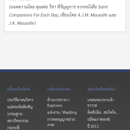
(ถอดความโดย คุณพ่อ วิชา หิรัญญการ จากหนังสือ Saint
Companions For Each Day; เขียนโดย A.J.M. Mausolfe และ
J.K. Mausolfe)
เกี่ยวกับวัดฯ
บริการต่างๆ
สารวัดย้อนหลัง
ประวัติอาสนวิหาร
ล้างบาปทารก /
บทสนทนาจากเจ้า
Baptisms
อาวาส
แม่พระอัสสัมชัญ
แต่งงาน / Wedding
คิดสักนิด...สะกิดใจ...
บรรณฐาน
การขออนุญาตถ่าย
ปลัดแก่ ซอย40
สถาปัตยกรรม
ภาพ
ปี 2012
กระจกสี