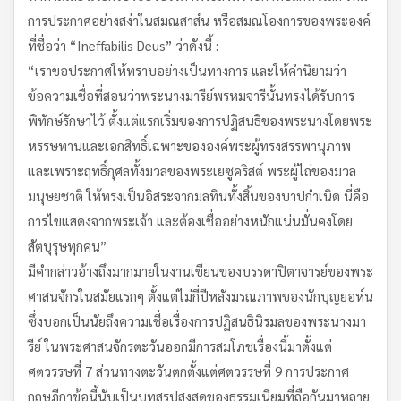
การประกาศอย่างสง่าในสมณสาส์น หรือสมณโองการของพระองค์
ที่ชื่อว่า “Ineffabilis Deus” ว่าดังนี้ :
“เราขอประกาศให้ทราบอย่างเป็นทางการ และให้คำนิยามว่า
ข้อความเชื่อที่สอนว่าพระนางมารีย์พรหมจารีนั้นทรงได้รับการ
พิทักษ์รักษาไว้ ตั้งแต่แรกเริ่มของการปฏิสนธิของพระนางโดยพระ
หรรษทานและเอกสิทธิ์เฉพาะขององค์พระผู้ทรงสรรพานุภาพ
และเพราะฤทธิ์กุศลทั้งมวลของพระเยซูคริสต์ พระผู้ไถ่ของมวล
มนุษยชาติ ให้ทรงเป็นอิสระจากมลทินทั้งสิ้นของบาปกำเนิด นี่คือ
การไขแสดงจากพระเจ้า และต้องเชื่ออย่างหนักแน่นมั่นคงโดย
สัตบุรุษทุกคน”
มีคำกล่าวอ้างถึงมากมายในงานเขียนของบรรดาปิตาจารย์ของพระ
ศาสนจักรในสมัยแรกๆ ตั้งแต่ไม่กี่ปีหลังมรณภาพของนักบุญยอห์น
ซึ่งบอกเป็นนัยถึงความเชื่อเรื่องการปฏิสนธินิรมลของพระนางมา
รีย์ ในพระศาสนจักรตะวันออกมีการสมโภชเรื่องนี้มาตั้งแต่
ศตวรรษที่ 7 ส่วนทางตะวันตกตั้งแต่ศตวรรษที่ 9 การประกาศ
กฤษฎีกาข้อนี้นับเป็นบทสรุปสูงสุดของธรรมเนียมที่ถือกันมาหลาย