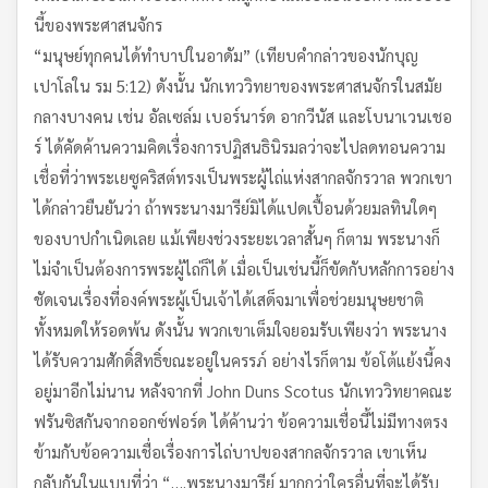
นี้ของพระศาสนจักร
“มนุษย์ทุกคนได้ทำบาปในอาดัม” (เทียบคำกล่าวของนักบุญ
เปาโลใน รม 5:12) ดังนั้น นักเทววิทยาของพระศาสนจักรในสมัย
กลางบางคน เช่น อัลเซล์ม เบอร์นาร์ด อากวีนัส และโบนาเวนเชอ
ร์ ได้คัดค้านความคิดเรื่องการปฏิสนธินิรมลว่าจะไปลดทอนความ
เชื่อที่ว่าพระเยซูคริสต์ทรงเป็นพระผู้ไถ่แห่งสากลจักรวาล พวกเขา
ได้กล่าวยืนยันว่า ถ้าพระนางมารีย์มิได้แปดเปื้อนด้วยมลทินใดๆ
ของบาปกำเนิดเลย แม้เพียงช่วงระยะเวลาสั้นๆ ก็ตาม พระนางก็
ไม่จำเป็นต้องการพระผู้ไถ่ก็ได้ เมื่อเป็นเช่นนี้ก็ขัดกับหลักการอย่าง
ชัดเจนเรื่องที่องค์พระผู้เป็นเจ้าได้เสด็จมาเพื่อช่วยมนุษยชาติ
ทั้งหมดให้รอดพ้น ดังนั้น พวกเขาเต็มใจยอมรับเพียงว่า พระนาง
ได้รับความศักดิ์สิทธิ์ขณะอยู่ในครรภ์ อย่างไรก็ตาม ข้อโต้แย้งนี้คง
อยู่มาอีกไม่นาน หลังจากที่ John Duns Scotus นักเทววิทยาคณะ
ฟรันซิสกันจากออกซ์ฟอร์ด ได้ค้านว่า ข้อความเชื่อนี้ไม่มีทางตรง
ข้ามกับข้อความเชื่อเรื่องการไถ่บาปของสากลจักรวาล เขาเห็น
กลับกันในแบบที่ว่า “….พระนางมารีย์ มากกว่าใครอื่นที่จะได้รับ