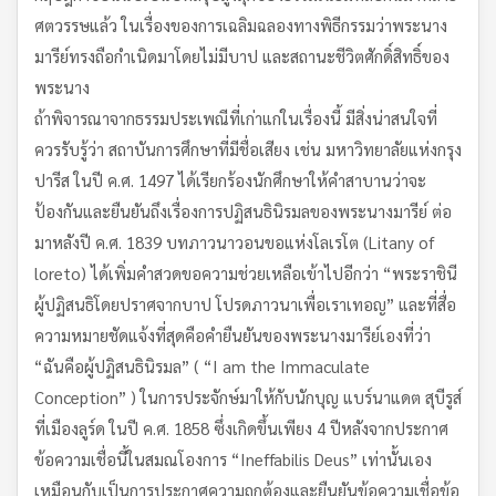
ศตวรรษแล้ว ในเรื่องของการเฉลิมฉลองทางพิธีกรรมว่าพระนาง
มารีย์ทรงถือกำเนิดมาโดยไม่มีบาป และสถานะชีวิตศักดิ์สิทธิ์ของ
พระนาง
ถ้าพิจารณาจากธรรมประเพณีที่เก่าแก่ในเรื่องนี้ มีสิ่งน่าสนใจที่
ควรรับรู้ว่า สถาบันการศึกษาที่มีชื่อเสียง เช่น มหาวิทยาลัยแห่งกรุง
ปารีส ในปี ค.ศ. 1497 ได้เรียกร้องนักศึกษาให้คำสาบานว่าจะ
ป้องกันและยืนยันถึงเรื่องการปฏิสนธินิรมลของพระนางมารีย์ ต่อ
มาหลังปี ค.ศ. 1839 บทภาวนาวอนขอแห่งโลเรโต (Litany of
loreto) ได้เพิ่มคำสวดขอความช่วยเหลือเข้าไปอีกว่า “พระราชินี
ผู้ปฏิสนธิโดยปราศจากบาป โปรดภาวนาเพื่อเราเทอญ” และที่สื่อ
ความหมายชัดแจ้งที่สุดคือคำยืนยันของพระนางมารีย์เองที่ว่า
“ฉันคือผู้ปฏิสนธินิรมล” ( “I am the Immaculate
Conception” ) ในการประจักษ์มาให้กับนักบุญ แบร์นาแดต สุบีรูส์
ที่เมืองลูร์ด ในปี ค.ศ. 1858 ซึ่งเกิดขึ้นเพียง 4 ปีหลังจากประกาศ
ข้อความเชื่อนี้ในสมณโองการ “Ineffabilis Deus” เท่านั้นเอง
เหมือนกับเป็นการประกาศความถูกต้องและยืนยันข้อความเชื่อข้อ