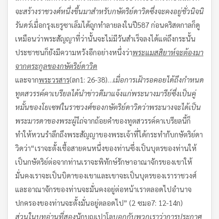
จะสร้างราชวงศ์หนึ่งขึ้นมาสำหรับกษัตริย์ดาวิดซึ่งจะคงอยู่ชั่วนิจนิ
รันดร์
เมื่อกรุงเยรูซาเล็มได้ถูกทำลายลงในปี587 ก่อนคริสตกาลก็ดู
เหมือนว่าพระสัญญาที่ว่านั้นจะไม่มีวันสำเร็จลงได้แต่ถึงกระนั้น
ประชาชนก็ยังมีความหวังอีกอย่างหนึ่งว่า
พระแมสสิยาห์จะต้องมา
จากตระกูลของกษัตริย์ดาวิด
และจาก
พระวรสาร
(ลก1: 26-38)…
เมื่อการเฝ้ารอคอยได้ถึงกำหนด
ทูตสวรรค์คาเบรียลได้นำข่าวดีมาแจ้งแก่พระนางมารีย์ซึ่งเป็นคู่
หมั้นของโยเซฟในราชวงศ์ของกษัตริย์ดาวิด
ว่าพระนางจะได้เป็น
พระมารดาของพระผู้ไถ่
จากถ้อยคำของทูตสวรรค์คาเบรียลนี้ก็
ทำให้หวนรำลึกถึงพระสัญญาของพระเจ้าที่ได้กระทำกับกษัตริย์ดา
วิดว่า“เราจะตั้งเชื้อสายคนหนึ่งของท่านซึ่งเป็นบุตรของท่านให้
เป็นกษัตริย์ต่อจากท่านเราจะพิทักษ์รักษาอาณาจักรของเขาให้
มั่นคงเราจะเป็นบิดาของเขาและเขาจะเป็นบุตรของเราราชวงศ์
และอาณาจักรของท่านจะมั่นคงอยู่ต่อหน้าเราตลอดไปอำนาจ
ปกครองของท่านจะตั้งมั่นอยู่ตลอดไป” (2 ซมอ7: 12-14ก)
ส่วนในบทอ่านที่สอง
นักบุญเปาโล
บอกกับพวกเราว่าการประกาศ