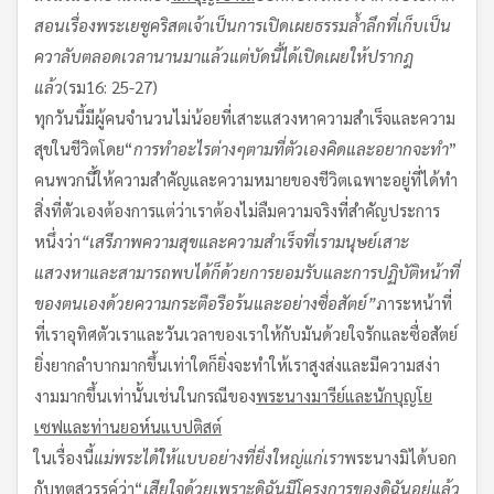
สอนเรื่องพระเยซูคริสตเจ้า
เป็นการเปิดเผยธรรมล้ำลึกที่เก็บเป็น
ควาลับตลอดเวลานานมาแล้ว
แต่บัดนี้ได้เปิดเผยให้ปรากฎ
แล้ว
(รม16: 25-27)
ทุกวันนี้มีผู้คนจำนวนไม่น้อยที่เสาะแสวงหาความสำเร็จและความ
สุขในชีวิตโดย“
การทำอะไรต่างๆตามที่ตัวเองคิดและอยากจะทำ
”
คนพวกนี้ให้ความสำคัญและความหมายของชีวิตเฉพาะอยู่ที่ได้ทำ
สิ่งที่ตัวเองต้องการแต่ว่าเราต้องไม่ลืมความจริงที่สำคัญประการ
หนึ่งว่า
“
เสรีภาพ
ความสุขและความสำเร็จที่เรามนุษย์เสาะ
แสวงหาและสามารถพบได้
ก็ด้วยการยอมรับและการปฏิบัติหน้าที่
ของตนเองด้วยความกระตือรือร้นและอย่างซื่อสัตย์
”
ภาระหน้าที่
ที่เราอุทิศตัวเราและวันเวลาของเราให้กับมันด้วยใจรักและซื่อสัตย์
ยิ่งยากลำบากมากขึ้นเท่าใดก็ยิ่งจะทำให้เราสูงส่งและมีความสง่า
งามมากขึ้นเท่านั้นเช่นในกรณีของ
พระนางมารีย์และนักบุญโย
เซฟ
และท่านยอห์น
แบปติสต์
ในเรื่องนี้
แม่พระได้ให้แบบอย่างที่ยิ่งใหญ่แก่เรา
พระนางมิได้บอก
กับทูตสวรรค์ว่า“
เสียใจด้วย
เพราะดิฉันมีโครงการของดิฉันอยู่แล้ว