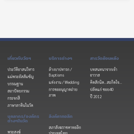
เกี่ยวกับวัดฯ
บริการต่างๆ
สารวัดย้อนหลัง
ประวัติอาสนวิหาร
ล้างบาปทารก /
บทสนทนาจากเจ้า
Baptisms
อาวาส
แม่พระอัสสัมชัญ
แต่งงาน / Wedding
คิดสักนิด...สะกิดใจ...
บรรณฐาน
การขออนุญาตถ่าย
ปลัดแก่ ซอย40
สถาปัตยกรรม
ภาพ
ปี 2012
กระจกสี
ภาษาลาตินในวัด
บุคลากร/องค์กร
ลิงค์คาทอลิก
ต่างๆในวัด
สภาสังฆราชคาทอลิก
พระสงฆ์
ประเทศไทย