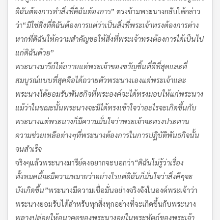
ดิฉันต้องการทำสิ่งที่ดิฉันต้องการ
” ตรงข้ามพระนางกลับได้กล่าว
ว่า“
มิใช่สิ่งที่ดิฉันต้องการ
แต่ว่าเป็นสิ่งที่พระเจ้าทรงต้องการต่าง
หากที่ดิฉันให้ความสำคัญ
ขอให้สิ่งที่พระเจ้าทรงต้องการ
ได้เป็นไป
แก่ดิฉันด้วย
”
พระนางมารีย์ได้ถวายแด่พระเจ้า
ของขวัญชิ้นที่ดีที่สุดและที่
สมบูรณ์แบบที่สุดคือได้ถวายตัวพระนางเองแด่พระเจ้า
และ
พระนางได้ยอมรับพันธกิจที่พระองค์จะได้ทรงมอบให้แก่พระนาง
แม้ว่าในขณะนั้นพระนางจะมิได้ทรงเข้าใจว่าอะไรจะเกิดขึ้นกับ
พระนาง
แต่พระนางก็มีความมั่นใจว่าพระเจ้าจะทรงประทาน
ความช่วยเหลือต่างๆที่พระนางต้องการในการปฏิบัติพันธกิจนั้น
จนสำเร็จ
จริงๆแล้วพระนางมารีย์คงอยากจะบอกว่า
“
ดิฉันไม่รู้ว่าเรื่อง
ทั้งหมดนี้จะมีความหมายว่าอย่างไร
แต่ดิฉันก็มั่นใจว่าสิ่งดีๆจะ
บังเกิดขึ้น
”
พระนางมีความเชื่อมั่นอย่างจริงจังในองค์พระเจ้าว่า
พระนางยอมรับได้สำหรับทุกสิ่งทุกอย่างที่จะเกิดขึ้นกับพระนาง
พลางปล่อยให้อนาคตของพระนางอยู่ในพระหัตถ์ของพระเจ้า