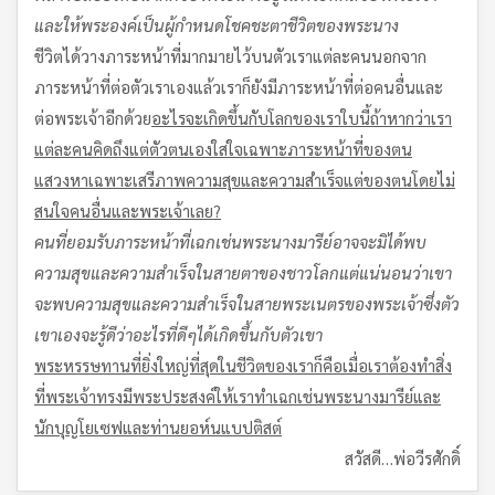
และให้พระองค์เป็นผู้กำหนดโชคชะตาชีวิตของพระนาง
ชีวิตได้วางภาระหน้าที่มากมายไว้บนตัวเราแต่ละคนนอกจาก
ภาระหน้าที่ต่อตัวเราเองแล้วเราก็ยังมีภาระหน้าที่ต่อคนอื่นและ
ต่อพระเจ้าอีกด้วย
อะไรจะเกิดขึ้นกับโลกของเราใบนี้
ถ้าหากว่าเรา
แต่ละคนคิดถึงแต่ตัวตนเอง
ใส่ใจเฉพาะภาระหน้าที่ของตน
แสวงหาเฉพาะเสรีภาพ
ความสุขและความสำเร็จแต่ของตน
โดยไม่
สนใจคนอื่นและพระเจ้าเลย
?
คนที่ยอมรับภาระหน้าที่เฉกเช่นพระนางมารีย์
อาจจะมิได้พบ
ความสุขและความสำเร็จในสายตาของชาวโลก
แต่แน่นอนว่าเขา
จะพบความสุขและความสำเร็จในสายพระเนตรของพระเจ้าซึ่งตัว
เขาเองจะรู้ดีว่าอะไรที่ดีๆได้เกิดขึ้นกับตัวเขา
พระหรรษทานที่ยิ่งใหญ่ที่สุดในชีวิตของเรา
ก็คือเมื่อเราต้องทำสิ่ง
ที่พระเจ้าทรงมีพระประสงค์ให้เราทำเฉกเช่นพระนางมารีย์และ
นักบุญโยเซฟ
และท่านยอห์น
แบปติสต์
สวัสดี…พ่อวีรศักดิ์