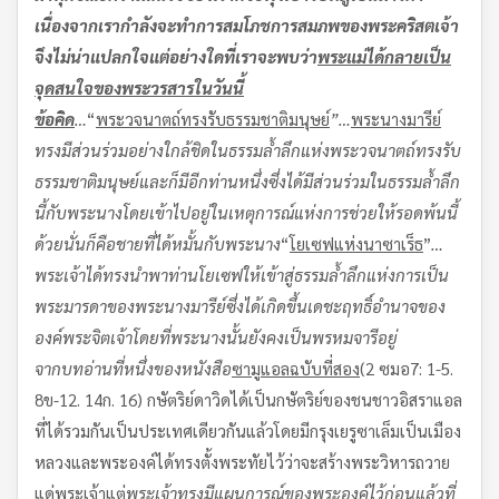
เนื่องจากเรากำลังจะทำการสมโภชการสมภพของพระคริสตเจ้า
จึงไม่น่าแปลกใจแต่อย่างใดที่เราจะพบว่า
พระแม่ได้กลายเป็น
จุดสนใจของพระวรสารในวันนี้
ข้อคิด
…
“
พระวจนาตถ์ทรงรับธรรมชาติมนุษย์
”…
พระนางมารีย์
ทรงมีส่วนร่วมอย่างใกล้ชิดในธรรมล้ำลึกแห่งพระวจนาตถ์ทรงรับ
ธรรมชาติมนุษย์
และก็มีอีกท่านหนึ่งซึ่งได้มีส่วนร่วมในธรรมล้ำลึก
นี้กับพระนาง
โดยเข้าไปอยู่ในเหตุการณ์แห่งการช่วยให้รอดพ้นนี้
ด้วย
นั่นก็คือชายที่ได้หมั้นกับพระนาง
“
โยเซฟแห่งนาซาเร็ธ
”
…
พระเจ้าได้ทรงนำพาท่านโยเซฟให้เข้าสู่ธรรมล้ำลึกแห่งการเป็น
พระมารดาของพระนางมารีย์ซึ่งได้เกิดขึ้นเดชะฤทธิ์อำนาจของ
องค์พระจิตเจ้าโดยที่พระนางนั้น
ยังคงเป็นพรหมจารีอยู่
จากบทอ่านที่หนึ่งของหนังสือ
ซามูแอล
ฉบับที่สอง
(2 ซมอ7: 1-5.
8ข-12. 14ก. 16) กษัตริย์ดาวิดได้เป็นกษัตริย์ของชนชาวอิสราแอล
ที่ได้รวมกันเป็นประเทศเดียวกันแล้วโดยมีกรุงเยรูซาเล็มเป็นเมือง
หลวงและพระองค์ได้ทรงตั้งพระทัยไว้ว่าจะสร้างพระวิหารถวาย
แด่พระเจ้าแต่
พระเจ้าทรงมีแผนการณ์ของพระองค์ไว้ก่อนแล้วที่