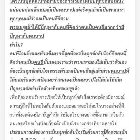
ใครเป็นบุคคลเป้าหมายของการเรียกให้เป็นทุกข์กลับใจนี้
?
แน่นอนก่อนอื่นหมดก็เป็น
คนบาป
แต่จริงๆแล้วก็เป็น
พวกเรา
ทุกๆคน
แม้ว่าจะเป็นคนดีก็ตาม
พระเยซูเจ้าได้มีปัญหากับคนที่คิดว่าตนเป็นคนดี
มากกว่ามี
ปัญหากับคนบาป
ทำไม
?
คนที่ใจแข็งและหัวแข็งมากที่สุดที่จะเป็นทุกข์กลับใจก็คือคนที่
คิดว่าตนเป็น
คนดี
นั่นเอง
เพราะว่าพวกเขามองไม่เห็นว่าตัวเอง
ต้องเป็นทุกข์กลับใจ
เพราะตัวเองเป็นคนดีอยู่แล้ว
ส่วน
คนบาป
ที่
ได้ยอมรับอย่างเปิดเผยว่าตนเองเป็นคนบาป
ไม่ได้ก่อให้เกิด
ปัญหาแต่อย่างใดสำหรับพระเยซูเจ้า
เพื่อที่จะตอบรับการเรียกให้เป็นทุกข์กลับใจเราจะต้องมีอารมณ์
ความรู้สึกที่ไม่พอใจกับตัวเองและอยากจะได้อะไรบางอย่างที่ดี
กว่าทั้งจะต้องมีสามัญสำนึกว่ามีอะไรบางอย่างที่ผิดพลาดในตัว
ตนเองหรืออย่างน้อยก็จะต้องมีอะไรบางอย่างที่ขาดหายไป
ประสบการณ์ของการเป็นทุกข์กลับใจเริ่มด้วยการรู้สึกตระหนัก