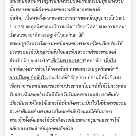
เดียวกัน
คือให้เราได้รู้สำนึกถึงบาปของเราและเป็นทุกข์ถึงบาป
นั้น
พลางขออภัยโทษและขอความรักจากพระองค์
ข้อคิด
…เนื้อหาครึ่งแรกของ
พระวรสารของนักบุญมาระโก
(มก1:
1-8: 26) จะพูดถึงศาสนบริการแห่งการรักษาให้หายและการเทศนา
สั่งสอนขององค์พระเยซูเจ้าในแคว้นกาลิลี
พระเยซูเจ้าทรงเริ่มการเทศน์สอนของพระองค์โดยเรียกร้องให้
ประชาชนได้เป็นทุกข์กลับใจและรับเอาข่าวดีของพระองค์
สำหรับนักบุญมาระโก
“
เชื่อในพระวรสาร
”
หมายถึง
“
เชื่อใน
ข่าวดีแห่งการช่วยให้รอดพ้นผ่านของพระเยซูคริสตเจ้า
”
การเป็นทุกข์กลับใจ
เป็นเรื่องที่สำคัญของบทอ่านที่หนึ่งซึ่ง
เล่า
เรื่องว่าการเทศน์สอนของท่าน
ประกาศกโยนาห์
ที่ได้รับการตอบ
รับอย่างดีและอย่างทันทีทันควันในนครของชนต่างชาติแห่ง
เมืองนินะเวห์
โดยได้แสดงให้เห็นถึงความเป็นไปได้ที่นครของชน
ต่างชาติและต่างศาสนาเป็นทุกข์กลับใจและได้หันมาหา
พระเจ้า
ทั้งยังแสดงให้เห็นถึงพระท้ยเมตตากรุณาและการให้
อภัยของพระเจ้าต่อทุกๆคนอีกด้วย