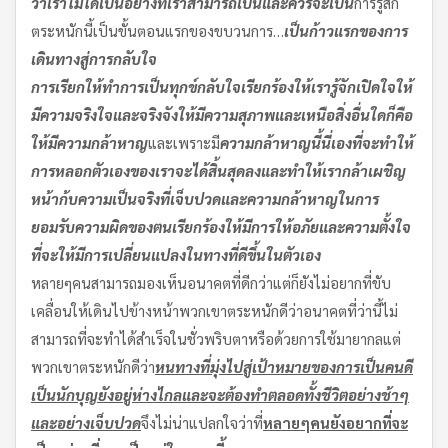
ว่าเราไม่ได้เป็นอย่างที่เราสามารถเป็นและควรจะเป็น
การรู้สึก
ตระหนักนี้เป็นขั้นตอนแรกของขบวนการ…
เป็นก้าวแรกของการ
เดินทางสู่การกลับใจ
การเรียกให้ทำการเป็นทุกข์กลับใจ
เรียกร้องให้เรารู้จักเปิดใจ
ให้
มีความจริงใจและจริงจัง
ให้มีความสุภาพและเหนือสิ่งอื่นใดก็คือ
ให้มีความกล้าหาญ
และเพราะมี
ความกล้าหาญนี้นี่เองที่จะทำให้
การหลอกตัวเองของเรา
จะได้สิ้นสุดลงและทำให้เรากล้าเผชิญ
หน้าก้บความเป็นจริงที่เจ็บปวด
และความกล้าหาญในการ
ยอมรับความผิดของตน
เรียกร้องให้มีการให้อภัยและความตั้งใจ
ที่จะให้มีการเปลี่ยนแปลงในทางที่ดีขึ้นในตัวเอง
หลายๆคนสามารถมองเห็นอนาคตที่ดีกว่าแต่ก็ยังไม่อยากที่ขับ
เคลื่อนให้เดินไปข้างหน้าพวกเขาตระหนักดีว่าอนาคตที่ว่านี้ไม่
สามารถที่จะทำได้สำเร็จในชั่วพริบตาหรือด้วยการใช้มายากลแต่
พวกเขาตระหนักดีว่า
หนทางที่มุ่งไปสู่เป้าหมายของการเป็นคนดี
เป็นนักบุญ
ยังอยู่ห่างไกลและจะต้องทำตลอดทั้งชีวิตอย่างช้าๆ
และอย่างเจ็บปวด
จึงไม่น่าแปลกใจว่าที่
หลายๆคนยังอยากที่จะ