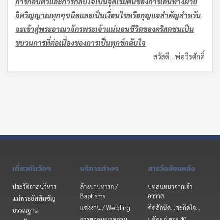
การกลับตัวและการกลับใจเป็นจุดเริ่มต้นของการเดินทางฝ่าย
จิตวิญญาณทุกๆชนิดและเป็นเงื่อนไขหรือกุญแจสำคัญสำหรับ
จะเข้าสู่พระอาณาจักรพระเจ้าแน่นอนชีวิตของคริสตชนเป็น
ขบวนการที่ต่อเนื่องของการเป็นทุกข์กลับใจ
สวัสดี…พ่อวีรศักดิ์
เกี่ยวกับวัดฯ
บริการต่างๆ
สารวัดย้อนหลัง
ประวัติอาสนวิหาร
ล้างบาปทารก /
บทสนทนาจากเจ้า
Baptisms
อาวาส
แม่พระอัสสัมชัญ
แต่งงาน / Wedding
คิดสักนิด...สะกิดใจ...
บรรณฐาน
การขออนุญาตถ่าย
ปลัดแก่ ซอย40