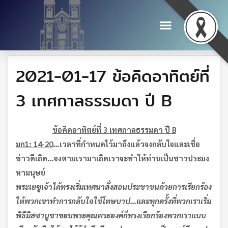
2021-01-17 ข้อคิดอาทิตย์ที่
3 เทศกาลธรรมดา ปี B
ข้อคิดอาทิตย์ที่ 3 เทศกาลธรรมดา
ปี
B
มก
1: 14-20
…
เวลาที่กำหนดไว้
มาถึงแล้ว
จงกลับใจและเชื่อ
ข่าวดีเถิด
…
จงตามเรามาเถิด
เราจะทำให้ท่านเป็นชาวประมง
หามนุษย์
พระเยซูเจ้าได้ทรงเริ่มเทศนาสั่งสอนประชาชนด้วยการเรียกร้อง
ให้พวกเขาทำการกลับใจใช้โทษบาป
…
และทุกครั้งที่พวกเราเริ่ม
พิธีมิสซาบูชาขอบพระคุณ
พระองค์ก็ทรงเรียกร้องพวกเราแบบ