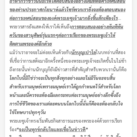
ถ้าหากว่าชาวนินะเวห์ได้ตอบสนองอย่างเต็มที่ต่อคำเทศน์สอน
ของท่าน
ประกาศกโยนาห์
แล้วไซร้
พวกเรายิ่งจะต้องตอบสนอง
ต่อการเทศน์สอนของ
องค์พระเยซูเจ้า
มากยิ่งขึ้นสักเพียงไร
…
พระวรสารยังแสดงให้เราได้เห็นถึง
การตอบสนองอย่างทันทีทัน
ควันของสานุศิษย์รุ่นแรกๆต่อการเรียกของพระเยซูเจ้าให้
ติดตามพระองค์อีกด้วย
แม้ว่าเราอาจจะไม่ค่อยเห็นด้วยกับ
นักบุญเปาโล
ในบทอ่านที่สอง
ที่เชื่อว่าการเสด็จมาอีกครั้งหนึ่งของพระเยซูเจ้าจะเกิดขั้นในไม่ช้า
ถึงกระนั้นท่านนักบุญก็ยังมีข่าวสารที่สำคัญสำหรับพวกเรานั่นก็คือ
โลกใบนี้มิใช่ว่าจะเป็นทุกสิ่งทุกอย่างและไม่มีวันจะจบสิ้น
สำหรับเรามนุษย์
เพราะมนุษย์เราได้ถูกกำหนดไว้สำหรับโลก
หน้า
และนี่ควรจะต้องมีผลกระทบต่อเรามนุษย์อย่างลึกซึ้งถึง
การใช้ชีวิตของเราแต่ละคนบนโลกใบนี้
นั่นก็คือจะต้องกลับใจ
ใช้โทษบาปทุกๆวัน
พระเยซูเจ้าทรงเริ่มพันธกิจสาธารณะของพระองค์ด้วยการเรียก
ร้อง
“
จงเป็นทุกข์กลับใจ
และเชื่อในข่าวดี
”