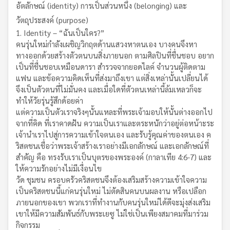
อัตลักษณ์ (identity) การเป็นส่วนหนึ่ง (belonging) และ
วัตถุประสงค์ (purpose)
Identity – “ฉันเป็นใคร?”
คนรุ่นใหม่กำลังเผชิญวิกฤตด้านแสวงหาตนเอง บางคนจึงหา
ทางออกด้วยสร้างตัวตนบนสิ่งภายนอก ตามศิลปินที่ชื่นชอบ อยาก
เป็นที่ชื่นชอบเหมือนดารา สำรวจจากยอดไลค์ จำนวนผู้ติดตาม
แฟน และข้อความคิดเห็นที่ส่งมาถึงเขา แต่สิ่งเหล่านั้นเปลี่ยนได้
จึงเป็นตัวตนที่ไม่มั่นคง และเมื่อใดที่ตัวตนเหล่านี้ล้มเหลวก็จะ
ทำให้วัยรุ่นรู้สึกด้อยค่า
แต่ความเป็นตัวเราจริงๆนั้นแหละที่พระเจ้ามอบให้นั้นต่างออกไป
จากที่คิด ที่เราคาดฝัน ความเป็นเราและตระหนักว่าอยู่ต่อหน้าะระ
เจ้านำเราไปสู่การความเข้าใจตนเอง และรับรู้คุณค่าของตนเอง ค
ริสตชนเชื่อว่าพระเจ้าสร้างเราอย่างมีเอกลักษณ์ และเอกลักษณ์ที่
สำคัญ คือ ทรงรับเราเป็นบุตรของพระองค์ (กาลาเทีย 4:6-7) และ
ให้ความรักอย่างไม่มีเงื่อนไข
วัด ชุมชน ครอบครัวคริสตชนจึงต้องเสริมสร้างความเข้าใจความ
เป็นคริสตชนนี้แก่คนรุ่นใหม่ ไม่ตัดสินคนบนผลงาน หรือเปลือก
ภายนอกของเขา พวกเราที่ทำงานกับคนรุ่นใหม่ได้ดีจะมุ่งส่งเสริม
เขาให้มีความสัมพันธ์กับพระเยซู ไม่ใช่เป็นเพียงสมาคมที่มาร่วม
กิจกรรม