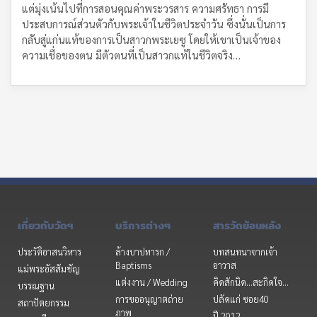
แต่มุ่งเน้นไปที่การสอนคุณค่าพระวรสาร ความศรัทธา การมี
ประสบการณ์ส่วนตัวกับพระเจ้าในชีวิตประจำวัน ซึ่งนั่นเป็นการ
กลับสู่แก่นแท้ของการเป็นสาวกพระเยซู โดยให้เขาเป็นเจ้าของ
ความเชื่อของตน มีตัวตนที่เป็นสาวกแท้ในชีวิตจริง…
เกี่ยวกับวัดฯ
บริการต่างๆ
สารวัดย้อนหลัง
ประวัติอาสนวิหาร
ล้างบาปทารก /
บทสนทนาจากเจ้า
Baptisms
อาวาส
แม่พระอัสสัมชัญ
แต่งงาน / Wedding
คิดสักนิด...สะกิดใจ...
บรรณฐาน
การขออนุญาตถ่าย
ปลัดแก่ ซอย40
สถาปัตยกรรม
ภาพ
ปี 2012