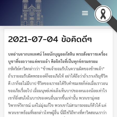
2021-07-04 ข้อคิดดีๆ
บทอ่านจากบทเทศน์ โดยนักบุญออกัสติน พระสังฆราชเครื่อง
บูชาที่จะถวายแด่พระเจ้า คือจิตใจที่เป็นทุกข์ตรมตรอม
กษัตริย์ดาวิดกล่าวว่า “ข้าพเจ้ายอมรับในความผิดของข้าพเจ้า”
ถ้าเรายอมรับผิดพระองค์ก็จะอภัยให้ อย่าได้ถือว่าถ้าเราเจริญชีวิต
ดี เราก็จะไม่มีบาป ชีวิตของเราจะได้รับคำชมเชยก็ต่อเมื่อเราวอน
ขออภัยเรื่อยไป เมื่อมนุษย์เพ่งเล็งเห็นบาปของตนเองน้อยเท่าไร
เขาก็ยิ่งสนใจในบาปของคนอื่นมากขึ้นเท่านั้น พวกเขามุ่งจะ
วิพากษ์วิจารณ์ แต่ไม่มุ่งแก้ไข พวกเขาไม่สามารถจะแก้ตัวได้ แต่
พวกเขาพร้อมที่จะกล่าวโทษผู้อื่น นี่มิใช่วิถีทางที่ดาวิดสอนเราว่า