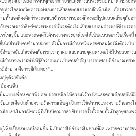
ยุคแรกๆได้เข้าใจถึงการทนทุกข์ยากลำบากและการสิ้นพระชนม์ที่นำความรอดพ
อยู่ห่างไกลจากจิตตารมณ์ของการเสียสละตนเองมากสักเพียงใด…อัครสาวกยากอ
นทั้งสองก็คงคิดว่าพระอาณาจักรของพระองค์ก็คงจะมีรูปแบบคล้ายๆกับอาณา
อกกับพวกเขาว่าศิษย์ของพระองค์นั้นจะต้องไม่เลียนแบบคนต่างชาติซึ่งบร
าใหญ่ขึ้น และพระองค์ก็ได้ทรงวางพระองค์เองให้เป็นแบบอย่างในเรื่องนี้ เพ
็นสิ้นไถ่สำหรับคนจำนวนมาก” ดังนั้นการมีอำนาจในพระศาสนจักรจึงต้องเป็
ู้จักใช้อำนาจอันเกี่ยวข้องกับพวกเราทุกคน และหลายๆคนคงเคยได้มีประสบการ
มีอำนาจเพราะทำให้รู้สึกว่าตนเองเป็นคนสำคัญ บางคนชอบมีอำนาจเพราะ
รมีอำนาจ คือการมีเงินทอง”…
ญ่ๆด้วยกันคือ
หนือคนอื่น
็นแบบเพื่อน คอยฟัง คอยช่วยเหลือ ให้ความไว้วางใจและคอยเตือนสติให้ม
้นและเจือปนด้วยความรักความเอ็นดู เป็นการใช้อำนาจแห่งความรักอย่างไม
่วงใย เช่นในกรณีของผู้ที่เป็นบิดามารดา ซึ่งบางครั้งทั้งคอยทั้งเฝ้าลูกๆข
พื่อเป็นนายเหนือคนอื่น นี่เป็นการใช้อำนาจในทางที่ผิด เพราะความกระห