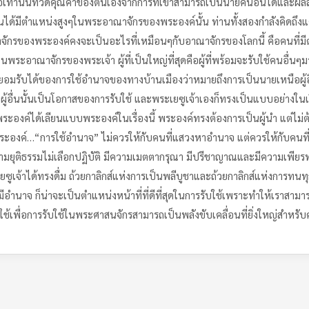
ท่านั้นที่วัดคุณค่าของตนเองจากการที่เขาสามารถเป็นนายคนอื่นได้และผลลัพธ์
ได้มีตำแหน่งสูงๆในพระอาณาจักรของพระองค์นั้น ท่านทั้งสองกำลังคิดถึงแต่
ณาจักรของพระองค์คงจะเป็นอะไรที่เหมือนๆกับอาณาจักรของโลกนี้ คือคนที่มีต
พระอาณาจักรของพระเจ้า ผู้ที่เป็นใหญ่ที่สุดคือผู้ที่พร้อมจะรับใช้คนอื่นๆม
ี่ยอมรับได้ของการใช้อำนาจของทางบ้านเมืองว่าหมายถึงการเป็นนายเหนือผู้
อื่นนั้นเป็นโอกาสของการรับใช้ และพระเยซูเจ้าเองก็ทรงเป็นแบบอย่างในเร
ะองค์ได้เลียนแบบพระองค์ในเรื่องนี้ พระองค์ทรงต้องการเป็นผู้นำ แต่ไม่ต้อ
ะองค์…“การใช้อำนาจ” ไม่ควรให้กับคนที่แสวงหาอำนาจ แต่ควรให้กับคนที่ได้พ
 มีความยุติธรรมไม่เลือกปฏิบัติ มีความเมตตากรุณา มีปรีชาญาณและมีความเพี
ี่พระเยซูเจ้าได้ทรงดื่ม ถ้วยกาลิกส์แห่งการเป็นพลีบูชาและถ้วยกาลิกส์แห่ง
่ที่มีอำนาจ ก็น่าจะเป็นตำแหน่งหน้าที่ที่ดีที่สุดในการรับใช้เพราะทำให้เราสาม
ูกใช้เพื่อการรับใช้ในพระศาสนจักรสามารถเป็นพลังขับเคลื่อนที่ยิ่งใหญ่สำหร