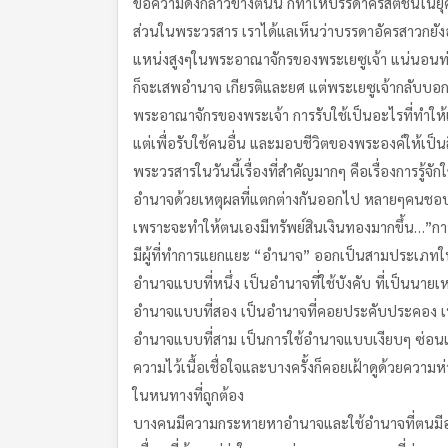
ข้อความดังกล่าวข้างต้นนี้ ก็ทำให้บรรดาคริสตชนใน
ส่วนในพระวรสาร เราได้แลเห็นว่าบรรดาอัครสาวกยัง
แหน่งสูงๆในพระอาณาจักรของพระเยซูเจ้า แน่นอนท่า
ก็จะเสพอำนาจ เกียรติและยศ แต่พระเยซูเจ้ากลับบ
พระอาณาจักรของพระเจ้า การรับใช้เป็นอะไรที่ทำให้เร
แต่เพื่อรับใช้คนอื่น และมอบชีวิตของพระองค์ให้เป
พระวรสารในวันนี้เรื่องที่สำคัญมากๆ คือเรื่องการร
อำนาจด้วยเหตุผลที่แตกต่างกันออกไป หลายๆคนชอบ
เพราะจะทำให้ตนเองมีทรัพย์สินเงินทองมากขึ้น…”กา
มีผู้ที่ทำการแยกแยะ “อำนาจ” ออกเป็นสามประเภทให
อำนาจแบบที่หนึ่ง เป็นอำนาจที่ใช้บังคับ ที่เป็นนายเ
อำนาจแบบที่สอง เป็นอำนาจที่คอยประคับประคอง เป
อำนาจแบบที่สาม เป็นการใช้อำนาจแบบเงียบๆ ซ่อนเร
ความไว้เนื้อเชื่อใจและบางครั้งก็คอยเฝ้าดูด้วยความห
ในหนทางที่ถูกต้อง
บางคนมีความกระหายหาอำนาจและใช้อำนาจที่ตนมีอยู่เ