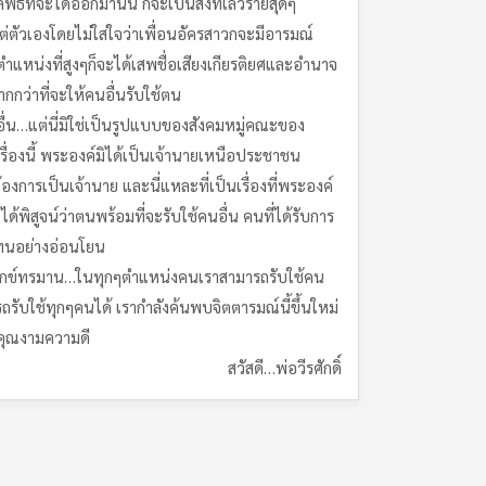
ที่จะได้ออกมานั้น ก็จะเป็นสิ่งที่เลวร้ายสุดๆ
ตัวเองโดยไม่ใส่ใจว่าเพื่อนอัครสาวกจะมีอารมณ์
ำแหน่งที่สูงๆก็จะได้เสพชื่อเสียงเกียรติยศและอำนาจ
ากกว่าที่จะให้คนอื่นรับใช้ตน
อื่น…แต่นี่มิใช่เป็นรูปแบบของสังคมหมู่คณะของ
ื่องนี้ พระองค์มิได้เป็นเจ้านายเหนือประชาชน
งการเป็นเจ้านาย และนี่แหละที่เป็นเรื่องที่พระองค์
ิสูจน์ว่าตนพร้อมที่จะรับใช้คนอื่น คนที่ได้รับการ
ยรทนอย่างอ่อนโยน
การทนทุกข์ทรมาน…ในทุกๆตำแหน่งคนเราสามารถรับใช้คน
ารถรับใช้ทุกๆคนได้ เรากำลังค้นพบจิตตารมณ์นี้ขึ้นใหม่
ับคุณงามความดี
สวัสดี…พ่อวีรศักดิ์