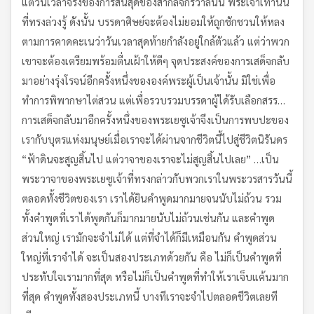
แต่วันเวลาจริงของการสิ้นสุดของสากลจักรวาลนั้น พระเจ้าเท่านั้น
ที่ทรงล่วงรู้ ดังนั้น บรรดาศิษย์จะต้องไม่ยอมให้ถูกชักชวนให้หลง
ตามการคาดคะเนว่าวันเวลาสุดท้ายกำลังอยู่ใกล้ตัวแล้ว แต่ว่าพวก
เขาจะต้องเตรียมพร้อมตื่นเฝ้าให้ดีๆ จุดประสงค์ของการเสด็จกลับ
มาอย่างรุ่งโรจน์อีกครั้งหนึ่งขององค์พระผู้เป็นเจ้านั้น มิใช่เพื่อ
ทำการพิพากษาไต่สวน แต่เพื่อรวบรวมบรรดาผู้ได้รับเลือกสรร…
การเสด็จกลับมาอีกครั้งหนึ่งของพระเยซูเจ้าจึงเป็นการพบปะของ
เรากับบุตรแห่งมนุษย์เมื่อเราจะได้ผ่านจากชีวิตนี้ไปสู่ชีวิตนิรันดร
“ฟ้าดินจะสูญสิ้นไป แต่วาจาของเราจะไม่สูญสิ้นไปเลย” …เป็น
พระวาจาของพระเยซูเจ้าที่ทรงกล่าวกับพวกเราในพระวรสารวันนี้
ตลอดทั้งชีวิตของเรา เราได้ยินคำพูดมากมายจนนับไม่ถ้วน รวม
ทั้งคำพูดที่เราได้พูดกันก็มากมายนับไม่ถ้วนเช่นกัน และคำพูด
ส่วนใหญ่ เรามักจะจำไม่ได้ แต่ที่จำได้ก็มีเหมือนกัน คำพูดส่วน
ใหญ่ที่เราจำได้ จะเป็นสองประเภทด้วยกัน คือ ไม่ก็เป็นคำพูดที่
ประทับใจเรามากที่สุด หรือไม่ก็เป็นคำพูดที่ทำให้เราเจ็บแค้นมาก
ที่สุด คำพูดทั้งสองประเภทนี้ บางทีเราจะจำไปตลอดชีวิตเลยที