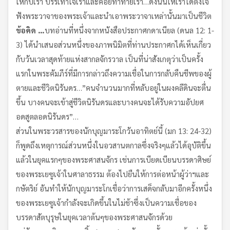
ให้กับเรา บรรเทาใจเราและคอยท้าทายเรา…ดังนั้นให้เราได้ตั้งใจ
ฟังพระวาจาของพระเจ้าและนำเอาพระวาจาเหล่านั้นมาเป็นชีวิต
ข้อคิด …
บทอ่านที่หนึ่งจากหนังสือประกาศกดาเนียล (ดนล 12: 1-
3) ได้นำเสนอส่วนหนึ่งของภาพนิมิตที่ท่านประกาศกได้เห็นเกี่ยว
กับวันเวลาสุดท้ายแห่งสากลจักรวาล เป็นที่น่าสังเกตุว่าเป็นครั้ง
แรกในพระคัมภีร์ที่มีการกล่าวถึงความเชื่อในการกลับคืนชีพของผู้
ตายและชีวิตนิรันดร…”คนจำนวนมากที่หลับอยู่ในผงคลีดินจะตื่น
ขึ้น บางคนจะเข้าสู่ชีวิตนิรันดรและบางคนจะได้รับความอัปยศ
อดสูตลอดนิรันดร”…
ส่วนในพระวรสารของนักบุญมาระโกวันอาทิตย์นี้ (มก 13: 24-32)
ก็พูดถึงเหตุการณ์ส่วนหนึ่งในอวสานตกาลซึ่งจริงๆแล้วได้อุบัติขึ้น
แล้วในยุคแรกๆของพระศาสนจักร เช่นการเบียดเบียนบรรดาศิษย์
ของพระเยซูเจ้าในศาลาธรรม ต้องไปยืนให้การต่อหน้าผู้ว่าฯและ
กษัตริย์ อันทำให้นักบุญมาระโกเชื่อว่าการเสด็จกลับมาอีกครั้งหนึ่ง
ของพระเยซูเจ้ากำลังจะเกิดขึ้นในไม่ช้าซึ่งเป็นความเชื่อของ
บรรดาสัตบุรุษในยุคเวลาต้นๆของพระศาสนจักรด้วย