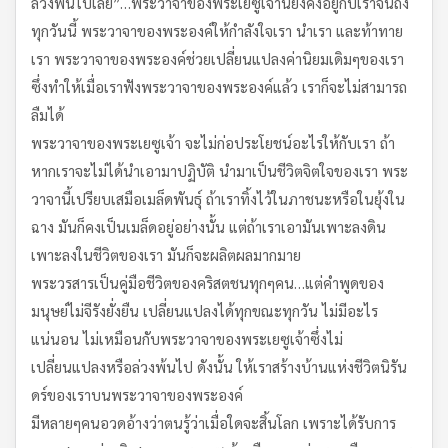
ล่วงพ้นไปเลย”…พระวาจาของพระเยซูเจ้านี้ยังคงอยู่กับเราจนถึง
ทุกวันนี้ พระวาจาของพระองค์ให้กำลังใจเรา นำเรา และท้าทาย
เรา พระวาจาของพระองค์ช่วยเปลี่ยนแปลงค่านิยมเดิมๆของเรา
ซึ่งทำให้เมื่อเราฟังพระวาจาของพระองค์แล้ว เราก็จะไม่สามารถ
ลืมได้
พระวาจาของพระเยซูเจ้า จะไม่ก่อประโยชน์อะไรให้กับเรา ถ้า
หากเราจะไม่ได้นำเอามาปฏิบัติ นำมาเป็นชีวิตจิตใจของเรา พระ
วาจานี้เปรียบเสมือเมล็ดพันธุ์ ถ้าเราทิ้งไว้ในภาชนะหรือในยุ้งใน
ฉาง มันก็คงเป็นเมล็ดอยู่อย่างนั้น แต่ถ้าเราเอามันเพาะลงดิน
เพาะลงในชีวิตของเรา มันก็จะผลิตผลมากมาย
พระวรสารเป็นคู่มือชีวิตของคริสตชนทุกๆคน…แต่คำพูดของ
มนุษย์ไม่จีรังยั่งยืน เปลี่ยนแปลงได้ทุกขณะทุกวัน ไม่มีอะไร
แน่นอน ไม่เหมือนกับพระวาจาของพระเยซูเจ้าซึ่งไม่
เปลี่ยนแปลงหรือล่วงพ้นไป ดังนั้น ให้เราสร้างบ้านแห่งชีวิตนิรัน
ดร์ของเราบนพระวาจาของพระองค์
มีหลายๆคนอวดอ้างว่าตนรู้ว่าเมื่อใดจะสิ้นโลก เพราะได้รับการ