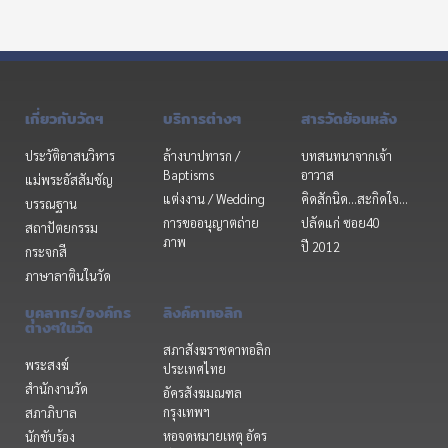
เกี่ยวกับวัดฯ
บริการต่างๆ
สารวัดย้อนหลัง
ประวัติอาสนวิหาร
ล้างบาปทารก /
บทสนทนาจากเจ้า
Baptisms
อาวาส
แม่พระอัสสัมชัญ
แต่งงาน / Wedding
คิดสักนิด...สะกิดใจ...
บรรณฐาน
การขออนุญาตถ่าย
ปลัดแก่ ซอย40
สถาปัตยกรรม
ภาพ
ปี 2012
กระจกสี
ภาษาลาตินในวัด
บุคลากร/องค์กร
ลิงค์คาทอลิก
ต่างๆในวัด
สภาสังฆราชคาทอลิก
พระสงฆ์
ประเทศไทย
สำนักงานวัด
อัครสังฆมณฑล
กรุงเทพฯ
สภาภิบาล
หอจดหมายเหตุ อัคร
นักขับร้อง