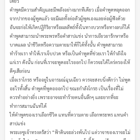
เดียว
คำพูดมีความสำคัญและมีพลังอย่างมากทีเดียว เมื่อคำพูดหลุดออก
จากปากของผู้พูดแล้ว จะมีผลทั้งต่อตัวผู้พูดเองและต่อผู้ฟังด้วย
อันจะก่อให้เกิดปฏิกิริยาหรือผลลัพธ์ทั้งในทางบวกหรือทางลบก็ได้
คำพูดสามารถนำพระพรหรือคำสาปแช่ง นำการเยียวยารักษาหรือ
บาดแผล นำชีวิตหรือความตายมาให้ก็ได้ทั้งนั้น คำพูดสามารถ
ทำร้ายเรา ทำให้เราเจ็บปวด หรือเป็นคำพูดที่ช่วยเรา ให้กำลังใจ
แก่เรา ดังนั้น ก่อนที่เราจะพูดอะไรออกไป ก็ควรจะได้ไตร่ตรองให้
ดีๆเสียก่อน
เมื่อเราโกรธ หรืออยู่ในอารมณ์ฉุนเฉียว ควรจะสงบนิ่งดีกว่า ไม่พูด
อะไรทั้งสิ้น คำพูดที่พูดอออกไป ขณะกำลังโกรธ เป็นเรื่องที่ไม่
ควรทำอย่างยิ่ง เพราะอาจจะทำร้ายคนอื่นลึกๆ และยากที่จะ
ทำการสมานฉันท์ได้
ให้คำพูดของเราเลือกชีวิต แทนที่ความตาย เลือกพระพร แทนคำ
สาปแช่ง
พระเยซูเจ้าทรงตรัสว่า “ฟ้าดินจะล่วงพ้นไป แต่วาจาของเราจะไม่