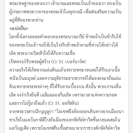
พระเชษฐาของพวกเรา เจ้านายและพระเป็นเจ้าของเรา ทรงเป็น
ผู้ประกาศพระวาจาของพระเจ้าในทุกกรณี เพื่อส่งเสริมความเป็น
อยู่ที่ดีของพวกท่าน
<แบ่งปัน>
โลกทั้งโลกรอคอยคำตอบของพระนางมารีย์ ข้าพเจ้าเป็นข้ารับใช้
ของพระเป็นเจ้า ขอให้เป็นไปกับข้าพเจ้าตามที่ท่านได้กล่าวได้
เถิด พระนางเปิดหัวใจให้กับความเชื่อ
เปิดครรภ์รับพระผู้สร้าง (Cr. St. เบอร์นาร์ด)
ความจริงได้เกิดจากแผ่นดินแล้วเพราะพระวจนตถ์ได้รับเอาเนื้อ
หนังเป็นมนุษย์ และความยุติธรรมจากสวรรค์ได้มองลงมายังแผ่น
ดินเพราะพระพรต่างๆ ที่ได้รับจากเบื้องบน ดังนั้น พวกเราจงตื่น
เถิด จงร่าเริงยินดี เฉลิมฉลองกันเถิด เพราะเวลาแห่งความรอด
และการไถ่กู้มาถึงแล้ว (Cr. St. ออกัสติน)
จากพระวรสารนักบุญลูกา “โยเซฟจึงต้องออกเดินทางจากเมืองนา
ซาเร็ธในแคว้นกาลิลีไปยังเมืองของกษัตริย์ดาวิดชื่อเบธเลเฮมใน
แคว้นยูเดีย เพราะโยเซฟสืบเชื้อสายมาจากราชวงศ์กษัตริย์ดาวิด