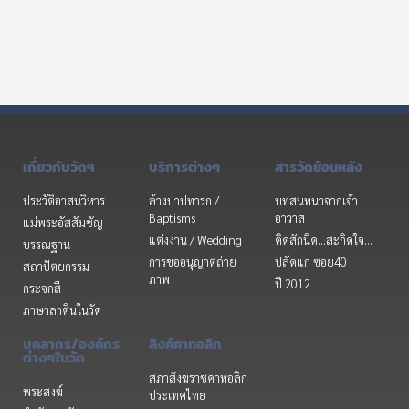
เกี่ยวกับวัดฯ
บริการต่างๆ
สารวัดย้อนหลัง
ประวัติอาสนวิหาร
ล้างบาปทารก /
บทสนทนาจากเจ้า
Baptisms
อาวาส
แม่พระอัสสัมชัญ
แต่งงาน / Wedding
คิดสักนิด...สะกิดใจ...
บรรณฐาน
การขออนุญาตถ่าย
ปลัดแก่ ซอย40
สถาปัตยกรรม
ภาพ
ปี 2012
กระจกสี
ภาษาลาตินในวัด
บุคลากร/องค์กร
ลิงค์คาทอลิก
ต่างๆในวัด
สภาสังฆราชคาทอลิก
พระสงฆ์
ประเทศไทย