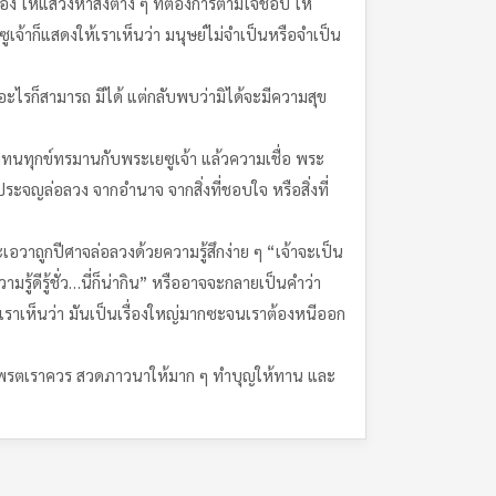
ง ให้แสวงหาสิ่งต่าง ๆ ที่ต้องการตามใจชอบ ให้
ยซูเจ้าก็แสดงให้เราเห็นว่า มนุษย์ไม่จำเป็นหรือจำเป็น
รอะไรก็สามารถ มีได้ แต่กลับพบว่ามิได้จะมีความสุข
มทนทุกข์ทรมานกับพระเยซูเจ้า แล้วความเชื่อ พระ
ประจญล่อลวง จากอำนาจ จากสิ่งที่ชอบใจ หรือสิ่งที่
วาถูกปีศาจล่อลวงด้วยความรู้สึกง่าย ๆ “เจ้าจะเป็น
้ดีรู้ชั่ว…นี่ก็น่ากิน” หรืออาจจะกลายเป็นคำว่า
้เราเห็นว่า มันเป็นเรื่องใหญ่มากซะจนเราต้องหนีออก
มหาพรตเราควร สวดภาวนาให้มาก ๆ ทำบุญให้ทาน และ