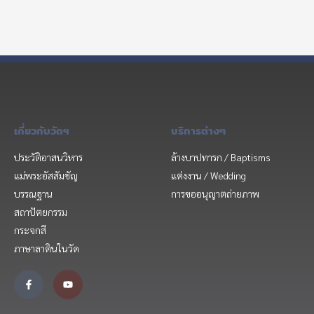
เกี่ยวกับวัดฯ
บริการต่างๆ
ประวัติอาสนวิหาร
ล้างบาปทารก / Baptisms
แม่พระอัสสัมชัญ
แต่งงาน / Wedding
บรรณฐาน
การขออนุญาตถ่ายภาพ
สถาปัตยกรรม
กระจกสี
ภาษาลาตินในวัด