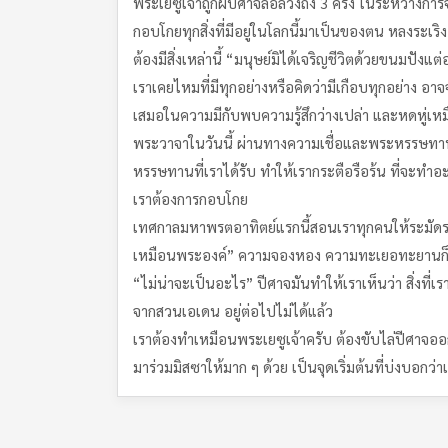
พระเยซูเจ้าถูกผีปีศาจล่อลวงถึง 3 ครั้ง ในระหว่าง
กอบโกยทุกสิ่งที่มีอยู่ในโลกนี้มาเป็นของตน หลงระเริงอ
ต้องมีสิ่งเหล่านี้ “มนุษย์มิได้เจริญชีวิตด้วยขนมปั
เราเคยไหมที่มีทุกอย่างหรือคิดว่ามีเกือบทุกอย่าง อา
เสมอในความมีกับพบความรู้สึกว่างเปล่า และหดหู่เหมื
พระวาจาในวันนี้ ผ่านทางความเชื่อและพระหรรษทานของ
หรรษทานที่เราได้รับ ทำให้เรากระตือรือร้น ที่จะทำอะ
เราต้องการกอบโกย
เทศกาลมหาพรตอาทิตย์แรกนี้สอนเราทุกคนให้ระมัดระว
เหมือนพระองค์” ความจองหอง ความทะเยอทะยานก็เกิดขึ้
“ไม่น่าจะเป็นอะไร” ปีศาจมันทำให้เราเห็นว่า สิ่งที
จากสวนเอเดน อยู่ต่อไปไม่ได้แล้ว
เราต้องทำเหมือนพระเยซูเจ้าครับ ต้องขับไล่ปีศาจ
มาร่วมมิสซาให้มาก ๆ ด้วย เป็นจุดเริ่มต้นที่บ่งบอ