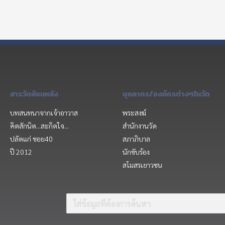
สารวัดย้อนหลัง
บุคลากร/องค์กรต่างๆในวัด
บทสนทนาจากเจ้าอาวาส
พระสงฆ์
คิดสักนิด...สะกิดใจ...
สำนักงานวัด
ปลัดแก่ ซอย40
สภาภิบาล
ปี 2012
นักขับร้อง
สโมสรเยาวชน