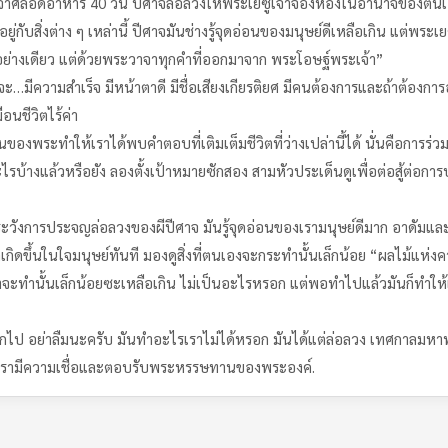
การจำศีลอดอาหาร 40 วัน ปีศาจล่อลวงให้พระเยซูเจ้าจองหองในอำนาจของตนเอ
ยู่กับสิ่งต่าง ๆ เหล่านี้ ปีศาจมันช่างรู้จุดอ่อนของมนุษย์ดีเหลือเกิน แต่พระเ
งแต่อย่างเดียว แต่ด้วยพระวาจาทุกคำที่ออกมาจาก พระโอษฐ์พระเจ้า”
จจะ…มีความสำเร็จ มีหน้าตาดี มีชื่อเสียงเกียรติยศ มีคนต้องการและถ้าต้องกา
อนชีวิตไร้ค่า
พระทำให้เราได้พบคำตอบที่เติมเต็มชีวิตที่ว่างเปล่านี้ได้ นั่นคือการร่ว
ไรบ้างแล้วหรือยัง ลองตั้งเป้าหมายซักสอง สามหัวประเด็นดูเพื่อต่อสู้ต่อการ
ังการประจญล่อลวงของผีปีศาจ มันรู้จุดอ่อนของเรามนุษย์ดีมาก อาดัมและเอ
นในใจมนุษย์ทันที มองดูสิ่งที่ตนเองจะกระทำนั้นเล็กน้อย “ผลไม้แห่งความรู
่เราจะทำนั้นเล็กน้อยซะเหลือเกิน ไม่เป็นอะไรหรอก แต่พอทำไปแล้วมันก็ทำให
ออกไป อย่าลืมนะครับ มันทำอะไรเราไม่ได้หรอก มันได้แต่ล่อลวง เทศกาล
กว่าเรามีความเชื่อและตอบรับพระหรรษทานของพระองค์.