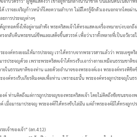
ข้าพเจ้าปวดร้าว” ผู้พูดแสดงว่า เขาอยู่ท่ามกลางนานาชาติ บนแผ่นดินในสภาพ
 เราจะเจริญก้าวหน้าก็โดยความลำบาก ไม่มีใครรู้จักตัวเองนอกจากโดยผ่
รูและการประจญต่างๆ
ด้ถูกทอดทิ้งให้อยู่ตามลำพัง พระคริสตเจ้าได้ทรงแสดงเครื่องหมายบ่งบอกถึงสิ
ทรงกลับคืนพระชนม์ชีพและเสด็จขึ้นสวรรค์ เพื่อว่าเราทั้งหลายที่เป็นอวั
่อพระองค์ทรงยอมให้มารประจญ เราได้ทราบจากพระวรสารแล้วว่า พระเยซูคริ
กมารประจญด้วย เพราะพระคริสตเจ้าได้ทรงรับเอาร่างกายเหมือนธรรมชาติข
ายในธรรมชาติของท่าน และด้วยอำนาจของพระองค์เอง พระองค์ทรงพิชิตชี
ระองค์ทรงรับเกียรติมงคลเพื่อท่าน เพราะฉะนั้น พระองค์ทรงถูกประจญใน
งค์ ท่านคิดถึงแต่การถูกประจญของพระคริสตเจ้า โดยไม่คิดถึงชัยชนะของพร
ค์ เมื่อมารมาประจญ พระองค์ก็ได้ทรงขับไล่มัน แต่ถ้าพระองค์มิได้ทรงถูก
พระเจ้าของเจ้า” (ลก.4:12)