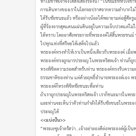
ทำไมข้าพเจ้าจึงได้ส่งเสียงร้องนี้? “ในขณะที่หัวใจ
การเดินทางของเราในโลกจะปราศจากความลำบากไม่ได้
ได้รับชัยชนะแล้ว หรืออย่างน้อยได้พยายามต่อสู้ศัต
ผู้ที่ร้องจากสุดแดนแผ่นดินอยู่ในความเจ็บปวดแต่ไม่ไ
ได้ทราบ โดยอาศัยพระกายที่พระองค์ได้สิ้นพระชนม์ 
ไปทุกแห่งที่ศรีษะได้เสด็จไปแล้ว
พระองค์ทรงทำให้เราเป็นหนึ่งเดียวกับพระองค์ เมื
พระองค์ทรงถูกมารประจญ ในพระคริสตเจ้า ท่านก็ถู
ทรงพิชิตความรอดสำหรับท่าน พระองค์ทรงรับความต
ธรรมชาติของท่าน แต่ด้วยฤทธิ์อำนาจพระองค์เอง พ
พระองค์ก็ทรงพิชิตชัยชนะเพื่อท่าน
ถ้าเราถูกประจญในพระคริสตเจ้า เราก็ชนะมารในพระอ
และท่านจะเห็นว่าตัวท่านกำลังได้รับชัยชนะในพระอง
ประจญได้
<<แบ่งปัน>>
“พระเยซูเจ้าตรัสว่า…เจ้าอย่าลองดีต่อพระองค์ผู้เป็น