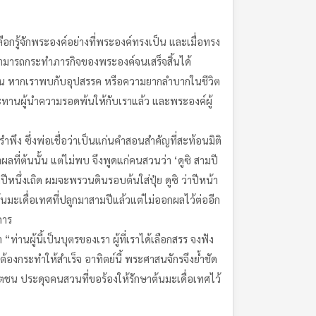
เลือกรู้จักพระองค์อย่างที่พระองค์ทรงเป็น และเมื่อทรง
ามารถกระทำภารกิจของพระองค์จนเสร็จสิ้นได้
งนั้น หากเราพบกับอุปสรรค หรือความยากลำบากในชีวิต
ะทานผู้นำความรอดพ้นให้กับเราแล้ว และพระองค์ผู้
ึง ซึ่งพ่อเชื่อว่าเป็นแก่นคำสอนสำคัญที่สะท้อนมิติ
ี่ต้นนั้น แต่ไม่พบ จึงพูดแก่คนสวนว่า ‘ดูซิ สามปี
ปีหนึ่งเถิด ผมจะพรวนดินรอบต้นใส่ปุ๋ย ดูซิ ว่าปีหน้า
้นมะเดื่อเทศที่ปลูกมาสามปีแล้วแต่ไม่ออกผลไว้ต่ออีก
การ
่านผู้นี้เป็นบุตรของเรา ผู้ที่เราได้เลือกสรร จงฟัง
้องกระทำให้สำเร็จ อาทิตย์นี้ พระศาสนจักรจึงย้ำชัด
สตชน ประดุจคนสวนที่ขอร้องให้รักษาต้นมะเดื่อเทศไว้