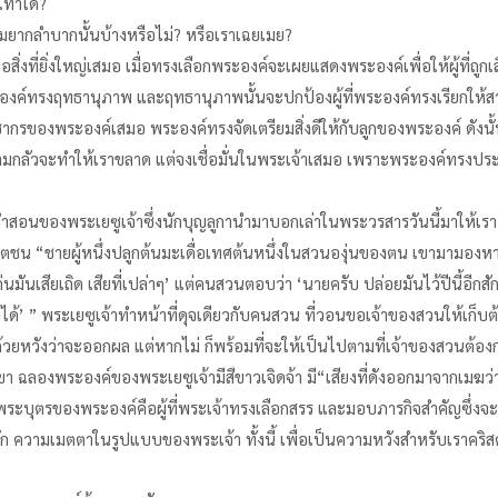
เท่าใด?
ามยากลำบากนั้นบ้างหรือไม่? หรือเราเฉยเมย?
สิ่งที่ยิ่งใหญ่เสมอ เมื่อทรงเลือกพระองค์จะเผยแสดงพระองค์เพื่อให้ผู้ที่ถูก
องค์ทรงฤทธานุภาพ และฤทธานุภาพนั้นจะปกป้องผู้ที่พระองค์ทรงเรียกให้ส
ระชากรของพระองค์เสมอ พระองค์ทรงจัดเตรียมสิ่งดีให้กับลูกของพระองค์ ดั
ความกลัวจะทำให้เราขลาด แต่จงเชื่อมั่นในพระเจ้าเสมอ เพราะพระองค์ทรงปร
ำสอนของพระเยซูเจ้าซึ่งนักบุญลูกานำมาบอกเล่าในพระวรสารวันนี้มาให้เรารำพ
น “ชายผู้หนึ่งปลูกต้นมะเดื่อเทศต้นหนึ่งในสวนองุ่นของตน เขามามองหาผลท
มันเสียเถิด เสียที่เปล่าๆ’ แต่คนสวนตอบว่า ‘นายครับ ปล่อยมันไว้ปีนี้อีกสัก
็ได้’ ” พระเยซูเจ้าทำหน้าที่ดุจเดียวกับคนสวน ที่วอนขอเจ้าของสวนให้เก็บต
ยด้วยหวังว่าจะออกผล แต่หากไม่ ก็พร้อมที่จะให้เป็นไปตามที่เจ้าของสวนต้อง
า ฉลองพระองค์ของพระเยซูเจ้ามีสีขาวเจิดจ้า มี“เสียงที่ดังออกมาจากเมฆว่า “ท
พระบุตรของพระองค์คือผู้ที่พระเจ้าทรงเลือกสรร และมอบภารกิจสำคัญซึ่งจะต
มรัก ความเมตตาในรูปแบบของพระเจ้า ทั้งนี้ เพื่อเป็นความหวังสำหรับเราคริ