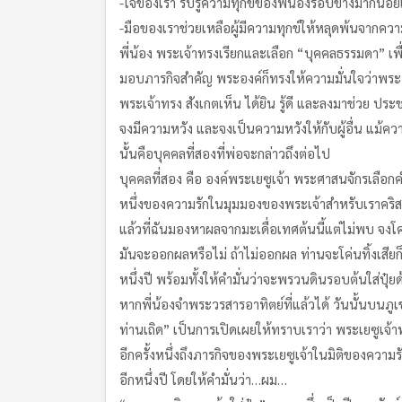
-ใจของเรา รับรู้ความทุกข์ของพี่น้องรอบข้างมากน้อย
-มือของเราช่วยเหลือผู้มีความทุกข์ให้หลุดพ้นจากคว
พี่น้อง พระเจ้าทรงเรียกและเลือก “บุคคลธรรมดา” เพื่อ
มอบภารกิจสำคัญ พระองค์ก็ทรงให้ความมั่นใจว่าพระ
พระเจ้าทรง สังเกตเห็น ได้ยิน รู้ดี และลงมาช่วย ป
จงมีความหวัง และจงเป็นความหวังให้กับผู้อื่น แม้
นั้นคือบุคคลที่สองที่พ่อจะกล่าวถึงต่อไป
บุคคลที่สอง คือ องค์พระเยซูเจ้า พระศาสนจักรเลือกค
หนึ่งของความรักในมุมมองของพระเจ้าสำหรับเราคริสตช
แล้วที่ฉันมองหาผลจากมะเดื่อเทศต้นนี้แต่ไม่พบ จงโค่น
มันจะออกผลหรือไม่ ถ้าไม่ออกผล ท่านจะโค่นทิ้งเสียก
หนึ่งปี พร้อมทั้งให้คำมั่นว่าจะพรวนดินรอบต้นใส่ปุ๋
หากพี่น้องจำพระวรสารอาทิตย์ที่แล้วได้ วันนั้นบนภูเข
ท่านเถิด” เป็นการเปิดเผยให้ทราบเราว่า พระเยซูเจ้า
อีกครั้งหนึ่งถึงภารกิจของพระเยซูเจ้าในมิติของควา
อีกหนึ่งปี โดยให้คำมั่นว่า…ผม…