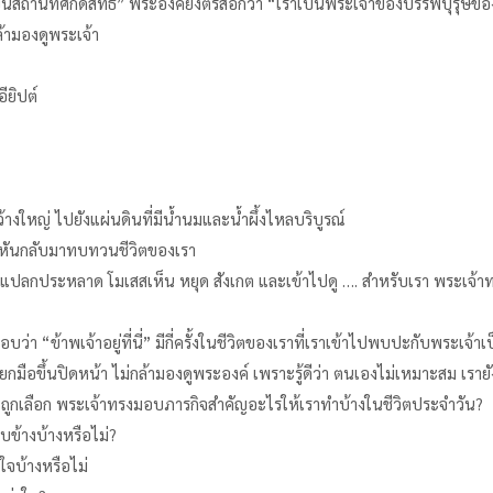
เป็นสถานที่ศักดิ์สิทธิ์” พระองค์ยังตรัสอีกว่า “เราเป็นพระเจ้าของบรรพบุรุ
้ามองดูพระเจ้า
ียิปต์
างใหญ่ ไปยังแผ่นดินที่มีน้ำนมและน้ำผึ้งไหลบริบูรณ์
ลองหันกลับมาทบทวนชีวิตของเรา
อแปลกประหลาด โมเสสเห็น หยุด สังเกต และเข้าไปดู …. สำหรับเรา พระเจ้าท
่า “ข้าพเจ้าอยู่ที่นี่” มีกี่ครั้งในชีวิตของเราที่เราเข้าไปพบปะกับพระเจ้
าต้องยกมือขึ้นปิดหน้า ไม่กล้ามองดูพระองค์ เพราะรู้ดีว่า ตนเองไม่เหมาะสม 
ะถูกเลือก พระเจ้าทรงมอบภารกิจสำคัญอะไรให้เราทำบ้างในชีวิตประจำวัน?
บข้างบ้างหรือไม่?
์ใจบ้างหรือไม่