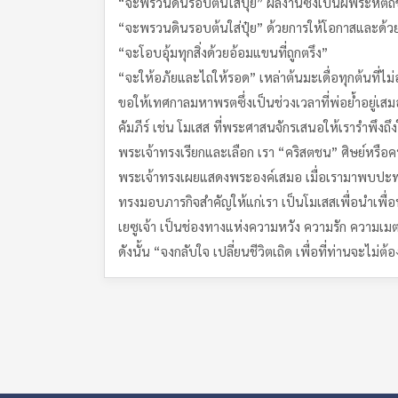
“จะพรวนดินรอบต้นใส่ปุ๋ย” ผลงานซึ่งเป็นฝีพระหัต
“จะพรวนดินรอบต้นใส่ปุ๋ย” ด้วยการให้โอกาสและด้ว
“จะโอบอุ้มทุกสิ่งด้วยอ้อมแขนที่ถูกตรึง”
“จะให้อภัยและไถ่ให้รอด” เหล่าต้นมะเดื่อทุกต้นที่ไม
ขอให้เทศกาลมหาพรตซึ่งเป็นช่วงเวลาที่พ่อย้ำอยู่เสม
คัมภีร์ เช่น โมเสส ที่พระศาสนจักรเสนอให้เรารำพึงถึง
พระเจ้าทรงเรียกและเลือก เรา “คริสตชน” ศิษย์หรือ
พระเจ้าทรงเผยแสดงพระองค์เสมอ เมื่อเรามาพบปะพ
ทรงมอบภารกิจสำคัญให้แก่เรา เป็นโมเสสเพื่อนำเพื่อนพ
เยซูเจ้า เป็นช่องทางแห่งความหวัง ความรัก ความเม
ดังนั้น “จงกลับใจ เปลี่ยนชีวิตเถิด เพื่อที่ท่านจะไม่