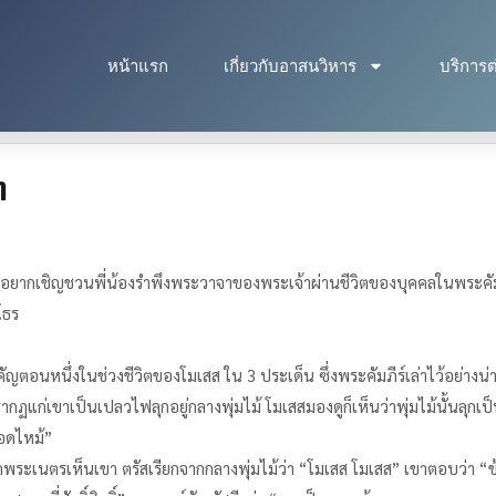
หน้าแรก
เกี่ยวกับอาสนวิหาร
บริการต
ๆ
 พ่ออยากเชิญชวนพี่น้องรำพึงพระวาจาของพระเจ้าผ่านชีวิตของบุคคลในพระค
โธร
นหนึ่งในช่วงชีวิตของโมเสส ใน 3 ประเด็น ซึ่งพระคัมภีร์เล่าไว้อย่างน่
ากฏแก่เขาเป็นเปลวไฟลุกอยู่กลางพุ่มไม้ โมเสสมองดูก็เห็นว่าพุ่มไม้นั้นลุกเป
มอดไหม้”
เนตรเห็นเขา ตรัสเรียกจากกลางพุ่มไม้ว่า “โมเสส โมเสส” เขาตอบว่า “ข้าพเจ