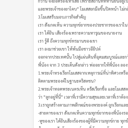
กว่านี้ จงถอดรองเท้าเสีย เพราะสถานที่ที่ท่านยืนอยู่
และพระเจ้าของยาโคบ” โมเสสยกมือขึ้นปิดหน้า ไม่กล
3.โมเสสรับมอบภารกิจสำคัญ
เรา สังเกตเห็น ความทุกข์ยากของประชากรของเราในอ
เรา ได้ยิน เสียงร้องเพราะความทารุณของนายงาน
เรา รู้ดี ถึงความทุกข์ทรมานของเขา
เรา ลงมาช่วยเขา ให้พ้นมือชาวอียิปต์
ออกจากประเทศนั้น ไปสู่แผ่นดินที่อุดมสมบูรณ์และกว้
พี่น้อง จาก 3 ประเด็นดังกล่าว พ่ออยากให้พี่น้อง 
1.พระเจ้าทรงเรียกโมเสสจากเหตุการณ์ที่น่าพิศวงหรื
ติดตามพระองค์ในฐานะคริสตชน?
2.พระเจ้าทอดพระเนตรเห็น ตรัสเรียกชื่อ และโมเสสตอบว
ว่า “ลูกอยู่ที่นี่” เวลาที่เรามีความสุขและเวลาที่เร
3.เราถูกสร้างตามภาพลักษณ์ของพระองค์ ถูกเรียกแล
-สายตาของเรา สังเกตเห็นความทุกข์ยากของพี่น้องรอ
-หูของเรา ได้ยินเสียงร้องของผู้ที่มีความทุกข์กาย ทุกข