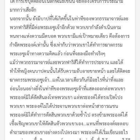
ได้ การใช้บุคคลอื่นในลักษณะเช่นนี้ จะต้องได้รับการประณาม
มากกว่าเสียอีก
นอกจากนั้น ยังมีบาปที่ได้เกิดขึ้นในท่าทีของพวกธรรมาจารย์และ
พวกฟาริสีที่มีต่อพระเยซูเจ้าอีกด้วย พวกเขากำลังดำเนินตาม
หนทางแห่งความมืดบอด พวกเขามีแต่เป้าหมายเดียว คือต้องการ
กำจัดพระองค์เท่านั้น ซึ่งเท่ากับว่าพวกเขาได้ทำการฆาตกรรม
พระเยซูเจ้าทางความคิดแล้ว ก่อนที่จะลงมือทำจริงๆ
แม้ว่าพวกธรรมาจารย์และพวกฟาริสีได้ทำการประจาน และได้
ทำให้หญิงคนบาปคนนั้นได้รับความอับอายขายหน้า และได้คิดจะ
ฆาตกรรมพระเยซูเจ้า…แต่ในเวลาเดียวกันก็มีอะไรที่น่าทึ่งและ
อ่อนโยนอย่างยิ่งในท่าทีของพระเยซูเจ้าที่แสดงออกต่อพวกเขา
พระองค์มิได้ตัดสินลงโทษพวกเขา แต่พระองค์ได้ทรงเปิดโปง
พวกเขา พระองค์ไม่ได้ประจานพวกเขาต่อหน้าสาธารณชน
พระองค์มิได้ทำการตัดสินพวกเขาด้วยซ้ำไป ตรงข้ามพระองค์ได้
เชื้อเชิญพวกเขาให้ตัดสินตัวพวกเขาเอง…แทนที่พระองค์จะตอบ
คำถามของพวกเขาอย่างตรงไปตรงมา พระองค์ได้เริ่มเขียนอะไร