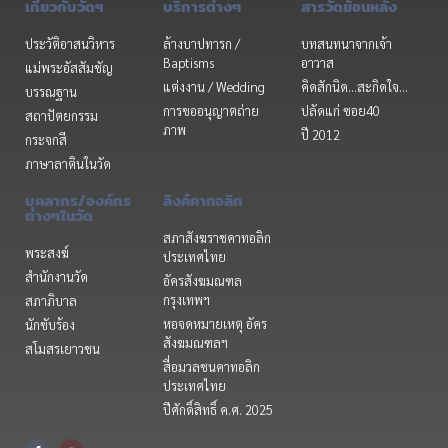
เกี่ยวกับวัดฯ
บริการต่างๆ
สารวัดย้อนหลัง
ประวัติอาสนวิหาร
ล้างบาปทารก /
บทสนทนาจากเจ้า
Baptisms
อาวาส
แม่พระอัสสัมชัญ
แต่งงาน / Wedding
คิดสักนิด...สะกิดใจ...
บรรณฐาน
การขออนุญาตถ่าย
ปลัดแก่ ซอย40
สถาปัตยกรรม
ภาพ
ปี 2012
กระจกสี
ภาษาลาตินในวัด
บุคลากร/องค์กร
ลิงค์คาทอลิก
ต่างๆในวัด
สภาสังฆราชคาทอลิก
พระสงฆ์
ประเทศไทย
สำนักงานวัด
อัครสังฆมณฑล
กรุงเทพฯ
สภาภิบาล
หอจดหมายเหตุ อัคร
นักขับร้อง
สังฆมณฑลฯ
สโมสรเยาวชน
สื่อมวลชนคาทอลิก
ประเทศไทย
ปีศักดิ์สิทธิ์ ค.ศ. 2025