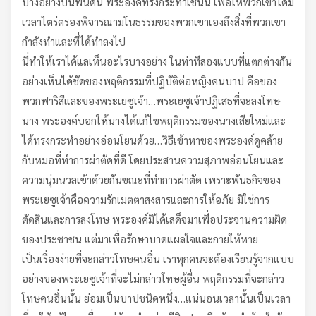
บางอย่างบนพื้นดิน พระองค์ทรงกระทำเช่นนี้ เพื่อให้พวกเขาได้มี
เวลาไตร่ตรองพิจารณามโนธรรมของพวกเขาเองถึงสิ่งที่พวกเขา
กำลังทำและที่ได้ทำลงไป
นี่ทำให้เราได้แลเห็นอะไรบางอย่าง ในท่าทีสองแบบที่แตกต่างกัน
อย่างเห็นได้ชัดของพฤติกรรมที่ปฏิบัติต่อหญิงคนบาป คือของ
พวกฟาริสีและของพระเยซูเจ้า…พระเยซูเจ้าปฏิเสธที่จะลงโทษ
นาง พระองค์บอกให้นางได้แก้ไขพฤติกรรมของนางเสียใหม่และ
ได้ทรงกระทำอย่างอ่อนโยนด้วย…วิธีเข้าหาของพระองค์ดูคล้าย
กับหมอที่ทำการผ่าตัดที่ดี โดยประสานความสุภาพอ่อนโยนและ
ความนุ่มนวลเข้าด้วยกันขณะที่ทำการผ่าตัด เพราะพันธกิจของ
พระเยซูเจ้าคือความรักเมตตาสงสารและการให้อภัย มิใช่การ
ตัดสินและการลงโทษ พระองค์มิได้เสด็จมาเพื่อประจานความผิด
ของประชาชน แต่มาเพื่อรักษาบาดแผลใจและกายให้หาย
เป็นเรื่องง่ายที่จะกล่าวโทษคนอื่น เราทุกคนจะต้องเรียนรู้จากแบบ
อย่างของพระเยซูเจ้าที่จะไม่กล่าวโทษผู้อื่น พฤติกรรมที่จะกล่าว
โทษคนอื่นนั้น ย่อมเป็นบาปชนิดหนึ่ง…แน่นอนเวลานั้นเป็นเวลา