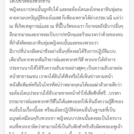
ได้ในชีวิตของพวกท่าน
หญิงคนบาปคนนั้นถูกจับได้ และจะต้องโดนลงโทษเอาหินทุ่มจน
ตายตามบทบัญญัติของโมเสส ก็เพียงเพราะได้ล่วงประเวณี แต่ว่า
ณ ที่เกิดเหตุการณ์และ ณ ที่นี้ในวัดของเรา ก็อาจจะยังมีบาปอื่นๆ
อีกมากมายและอาจจะเป็นบาปหนักๆและร้ายแรงกว่าด้วยของคน
ที่กำลังคิดจะเอาหินทุ่มหญิงคนนั้นและของพวกเรา
มีบาปที่น่าเกลียดน่าชังอย่างอื่นๆที่คงจะได้รับการปฏิบัติแบบ
เดียวกันจากพวกคัมภีรจารย์และพวกฟาริสี พวกเขาได้ทำการ
ประจานนางให้ได้รับความอับอายอย่างสุดๆ เป็นความอับอายต่อ
หน้าสาธารณชน เราคงได้ยินได้ฟังหรือได้เห็นข่าวตามหน้า
หนังสือพิมพ์หรือในโทรทัศน์ว่าหลายๆคนได้ยอมฆ่าตัวตายดีกว่า
จะต้องโดนประจานให้อับอายขายหน้าทำให้เสียศักดิ์ศรี…บรรดา
ธรรมาจารย์และพวกฟาริสีไม่ได้แสดงออกให้เห็นถึงความรู้สึกของ
คนอื่นในเรื่องนี้เลย หรือแม้จะปฏิบัติต่อคนอื่นในฐานะที่เป็น
มนุษย์เหมือนๆกับพวกเขา หญิงคนบาปคนนั้นคงจะเป็นใครบาง
คนที่พวกเขาคิดว่าสามารถใช้เป็นกับดักสำหรับจับผิดพระเยซูเจ้า