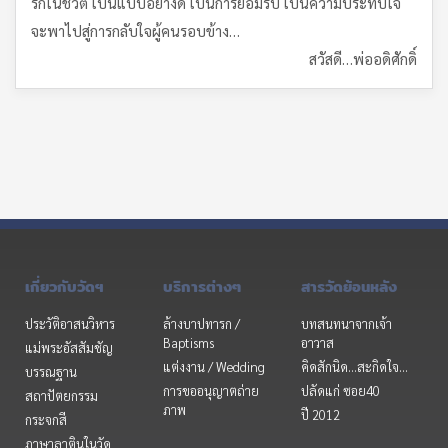
รักในชีวิต เป็นแบบอย่างดี เป็นการยอมรับ เป็นความประทับใจ
จะพาไปสู่การกลับใจผู้คนรอบข้าง…
สวัสดี…พ่ออดิศักดิ์
เกี่ยวกับวัดฯ
บริการต่างๆ
สารวัดย้อนหลัง
ประวัติอาสนวิหาร
ล้างบาปทารก /
บทสนทนาจากเจ้า
Baptisms
อาวาส
แม่พระอัสสัมชัญ
แต่งงาน / Wedding
คิดสักนิด...สะกิดใจ...
บรรณฐาน
การขออนุญาตถ่าย
ปลัดแก่ ซอย40
สถาปัตยกรรม
ภาพ
ปี 2012
กระจกสี
ภาษาลาตินในวัด