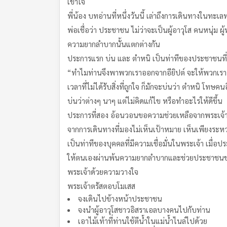
เข้าใจ
พี่น้อง บทอ่านที่หนึ่งวันนี้ เล่าถึงการเดินทางในทะเ
พ่อเชื่อว่า ประชาชน ไม่ว่าจะเป็นผู้อาวุโส คนหนุ่ม ผ
ความยากลำบากนั้นแตกต่างกัน
ประการแรก บ่น และ ตำหนิ เป็นท่าทีของประชาชนที่อ
“ทำไมท่านจึงพาพวกเราออกจากอียิปต์ จะให้พวกเรา ล
เวลาที่ไม่ได้รับสิ่งที่ถูกใจ ก็มักจะบ่นว่า ตำหนิ โทษ
บ่นว่าต่างๆ นาๆ แต่ไม่คิดแก้ไข หรือทำอะไรให้ดีขึ้น
ประการที่สอง อ้อนวอนขอความช่วยเหลือจากพระเจ้า เ
จากการเดินทางที่มองไม่เห็นเป้าหมาย เห็นเพียงระหว
เป็นท่าทีของบุคคลที่มีความเชื่อมั่นในพระเจ้า เม
ให้ตนเองผ่านพ้นความยากลำบากและช่วยประชาชนของตน
พระเจ้าด้วยความวางใจ
พระเจ้าตรัสตอบโมเสส
จงเดินไปข้างหน้าประชาชน
จงนำผู้อาวุโสชาวอิสราเอลบางคนไปกับท่าน
เอาไม้เท้าที่ท่านใช้ตีน้ำในแม่น้ำไนล์ไปด้วย