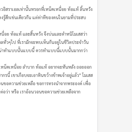
วอิสราเอลเท่านั้นหรอกที่เหน็ดเหนื่อย ท้อแท้ ลิ้นหวัง
็คงรู้สึกเช่นเดียวกัน แต่ท่าทีของคนในยามที่ประสบ
่อย ท้อแท้ และสิ้นหวัง จึงบ่นและตำหนิโมเสสว่า
ั่วๆไป ที่เรามักจะพบเห็นกันอยู่ในชีวิตประจำวัน
ดี ไม่น่าทำแบบนั้นแบบนี้ ควรทำแบบนี้แบบนั้นมากกว่า
ังเหน็ดเหนื่อย ลำบาก ท้อแท้ อยากจะหันหลัง ถอยออก
รนี้ เขาเกือบจะเอาหินขว้างข้าพเจ้าอยู่แล้ว” โมเสส
อนวอนขอความช่วยเหลือ ขอการทรงนำจากพระองค์ เพื่อ
 ต่อว่า หรือ เราอ้อนวอนขอความช่วยเหลือจาก