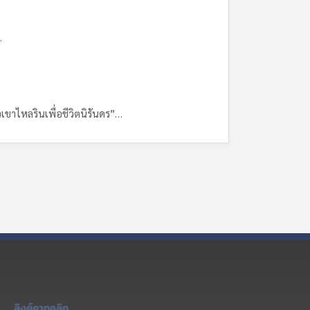
…
ัวเขาไหลรินเพื่อชีวิตนิรันดร”…
ลิงค์คาทอลิก