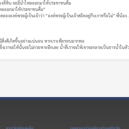
 จงตีหิน จะมีน้ำไหลออกมาให้ประชาชนดื่ม
ไหลออกมาให้ประชาชนดื่ม”
ลององค์พระผู้เป็นเจ้าว่า “องค์พระผู้เป็นเจ้าสถิตอยู่กับเราหรือไม่” พี่น้อง
ะมีสิ่งดีเกิดขึ้นอย่างแน่นอน หากเราเพียรทนมากพอ
่มน้ำซึ่งเราจะให้นั้นจะไม่กระหายอีกเลย น้ำที่เราจะให้เขาจะกลายเป็นธารน้ำในต
สารวัดย้อนหลัง
บุคลากร/องค์กรต่างๆในวัด