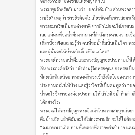
อย่างธรรมดาของชายและหญิงทั่วไป
พระเยซูเจ้าตรัสกับนางว่า : ขอน้ำดื่มบ้าง ส่วนพวกส
มาเรีย? เหตุว่า ชาวยิวต้องไม่เกี่ยวข้องกับชาวสะมาเรี
ชาวสะมาเรียเป็นคนต่างชาติ ชาวยิวไม่ยอมใช้ภาชนะที่
เลย แต่คนที่ขอน้ำดื่มจากนางนี้กำลังกระหายความเชื
เดี๋ยวนี้จงฟังและจะรู้ว่า คนที่ขอน้ำดื่มนั้นเป็นใคร
และผู้นั้นจะให้น้ำหล่อเลี้ยงชีวิตแก่เธอ”
พระองค์ทรงขอน้ำดื่มและทรงสัญญาจะประทานน้ำให้ดื
อื่น พระองค์ตรัสว่า “ถ้าท่านรู้จักพระคุณของพระเป
ทีละเล็กทีละน้อย พระองค์ก็ทรงเข้าถึงจิตใจของนาง 
ประทานอะไรให้บ้าง และรู้ว่าใครที่เป็นคนพูดว่า “ขอน้
น้ำอะไรซึ่งพระองค์จะประทานให้ ถ้าไม่ใช่น้ำที่กล่าวถ
ได้อย่างไร?
พระองค์ได้ทรงสัญญาพระจิตเจ้าในความสมบูรณ์อย่างพ
ดื่มบ้างเถิด แล้วดิฉันจะได้ไม่กระหายอีก จะได้ไม่ต
“จงมาหาเราเถิด ท่านทั้งหลายที่ตรากตรำลำบาก และ