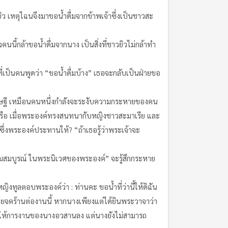
ว เหตุไฉนจึงมาขอน้ำดื่มจากข้าพเจ้าซึ่งเป็นชาวสะ
นี้กล้าขอน้ำดื่มจากนาง เป็นสิ่งที่ชาวยิวไม่กล้าทำ
รที่เป็นคนพูดว่า “ขอน้ำดื่มบ้าง” เธอจะกลับเป็นฝ่ายขอ
ศรษฐี เหมือนคนหนึ่งกำลังจะระงับความกระหายของคน
มเครือ เมื่อพระองค์ทรงสนทนากับหญิงชาวสะมาเรีย และ
ึ่งพระองค์ประทานให้? “ถ้าเธอรู้ว่าพระเจ้าจะ
ี่อุดมสมบูรณ์ ในพระนิเวศของพระองค์” จะรู้สึกกระหาย
ูลตอบพระองค์ว่า : ท่านคะ ขอน้ำที่ว่านี้ให้ดิฉัน
เกียจคร้านต่องานนี้ หากนางเพียงแต่ได้ยินพระวาจาว่า
่อให้การงานของนางอวสานลง แต่นางยังไม่สามารถ