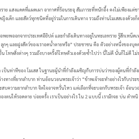
ลทราย แสงแดดที่แผดเผา อากาศที่ร้อนระอุ สัมภาระที่หนักอึ้ง คงไม่เพียงแต่ชา
ู้หญิงเด็ก และสัตว์ทุกชนิดที่อยู่ร่วมในการเดินทาง รวมถึงท่านโมเสสเองด้วยก
พยพออกจากประเทศอียิปต์ และกำลังเดินทางอยู่ในทะเลทราย รู้สึกเหน็ดเหนื
ูกๆ และฝูงสัตว์ของเราอดน้ำตายหรือ” ประชาชน คือ ตัวอย่างหนึ่งของบุคคลท
คนอื่น โทษสิ่งต่างๆ รวมถึงบางครั้งก็โทษตัวเองด้วยซ้ำไปว่า นี่ไม่ดี นั่นก็ไม่
ป็นท่าทีของ โมเสส ในฐานะผู้นำที่กำลังเผชิญกับการบ่นว่าของผู้คนที่กำล
่างทางที่ยากลำบาก ท่านอ้อนวอนพระเจ้าว่า “ข้าพเจ้าจะทำอย่างไรกับประชาก
ื่อประสบความยากลำบาก จิตใจอาจหวั่นไหว แต่เลือกที่จะบอกกับพระเจ้า อ้
ให้รอดตาย บ่อยครั้ง เราเป็นอย่างไร ใน 2 แบบนี้ เรามักจะ บ่น ตำหนิ