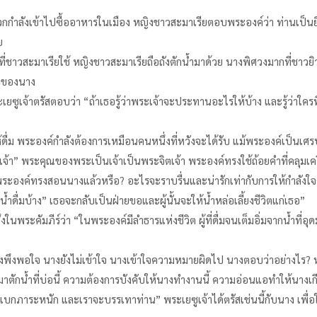
าวกกำลังเข้าไปซื้ออาหารในเมือง หญิงชาวสะมาเรียตอบพระองค์ว่า ท่านเป็นยิ
ย
ชาวสะมาเรียใช้ หญิงชาวสะมาเรียถือถังตักน้ำมาด้วย นางพิศวงมากที่ชาวยิวคน
่อของนาง
 พระเยซูเจ้าตรัสตอบว่า “ถ้าเธอรู้ว่าพระเจ้าจะประทานอะไรให้บ้าง และรู้ว่าใค
่ม พระองค์กำลังต้องการเหมือนคนหนึ่งที่หวังจะได้รับ แม้พระองค์เป็นเ
็นเจ้า” พระคุณของพระเป็นเจ้าเป็นพระจิตเจ้า พระองค์ทรงใช้ถ้อยคำที่คลุ
พระองค์ทรงสอนนางแล้วหรือ? อะไรจะราบรื่นและน่ารักเท่ากับการให้กำลังใจซ
ำดื่มบ้าง” เธอจะกลับเป็นฝ่ายขอและผู้นั้นจะให้น้ำหล่อเลี้ยงชีวิตแก่เธอ”
ึงในพระคัมภีร์ว่า “ในพระองค์มีลำธารแห่งชีวิต ผู้ที่ดื่มจนเต็มอิ่มจากน้ำท
ึงพอใจ นางยังไม่เข้าใจ นางเข้าใจความหมายผิดไป นางตอบว่าอย่างไร? หญิงท
้องมาตักน้ำที่บ่อนี้ ความต้องการบังคับให้นางทำงานนี้ ความอ่อนแอทำให้นาง
แบกภาระหนัก และเราจะบรรเทาท่าน” พระเยซูเจ้าได้ตรัสเช่นนี้กับนาง เพื