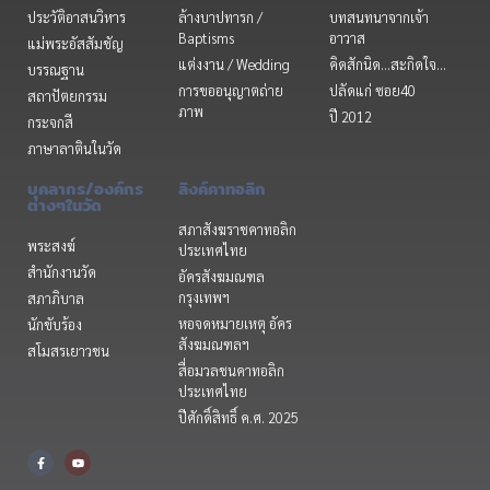
ประวัติอาสนวิหาร
ล้างบาปทารก /
บทสนทนาจากเจ้า
Baptisms
อาวาส
แม่พระอัสสัมชัญ
แต่งงาน / Wedding
คิดสักนิด...สะกิดใจ...
บรรณฐาน
การขออนุญาตถ่าย
ปลัดแก่ ซอย40
สถาปัตยกรรม
ภาพ
ปี 2012
กระจกสี
ภาษาลาตินในวัด
บุคลากร/องค์กร
ลิงค์คาทอลิก
ต่างๆในวัด
สภาสังฆราชคาทอลิก
พระสงฆ์
ประเทศไทย
สำนักงานวัด
อัครสังฆมณฑล
กรุงเทพฯ
สภาภิบาล
หอจดหมายเหตุ อัคร
นักขับร้อง
สังฆมณฑลฯ
สโมสรเยาวชน
สื่อมวลชนคาทอลิก
ประเทศไทย
ปีศักดิ์สิทธิ์ ค.ศ. 2025