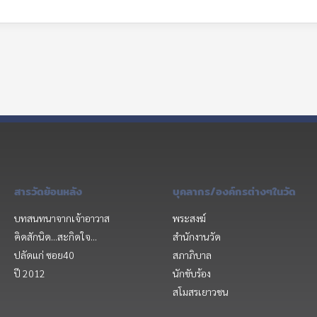
สารวัดย้อนหลัง
บุคลากร/องค์กรต่างๆในวัด
บทสนทนาจากเจ้าอาวาส
พระสงฆ์
คิดสักนิด...สะกิดใจ...
สำนักงานวัด
ปลัดแก่ ซอย40
สภาภิบาล
ปี 2012
นักขับร้อง
สโมสรเยาวชน