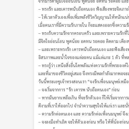
จากมารดาผู้มีใจอ่อนโยน พูดน้อย อดทน รอคอย และคอ
– ทรงรัก และเคารพนับถือตนเอง ฟังเสียงพระจิตภายใ
– ให้เวลาตัวเองเพื่อเพิ่มพลังชีวิตวิญญาณให้หนักแน่น
เมื่อคนเราที่มีความรักภายใน ก็จะแสดงออกซึ่งความรัก
– ทรงรับความรักจากครอบครัว และเพราะความรักที่ได้ร
มีจิตใจอ่อนโยน พูดน้อย อดทน รอคอย ติดตาม เคียงข้
– และเพราะทรงรัก เคารพนับถือตนเอง และฟังเสียงพ
อิสรภาพและน้ำใจของแต่ละคน แม้แต่แกะ 1 ตัว ที่ห
– ทรงรู้ว่า เหนือสิ่งอื่นใดพลังแห่งความรักที่พระอง
และที่มาของชีวิตอยู่เสมอ จึงทรงมีพลกำลังมากพอจะส่งต
วันนี้พระเยซูเจ้าทรงสอนเรา “จงรักเพื่อนมนุษย์เหมือ
– จงเริ่มจากการ “รัก เคารพ นับถือตนเอง” ก่อน
– หากมันยากเหลือเกิน ที่จะรักตัวเอง ก็ให้เริ่มจากการ
ดีงามที่เราให้ออกไป จำนำความสุขใจให้แก่เรา และนั่
– ความรักต่อตนเอง และ ความรักต่อเพื่อนมนุษย์ จึ
– จงลงมือทำเถิด จะให้ตัวเองก่อน หรือ ให้พี่น้องก