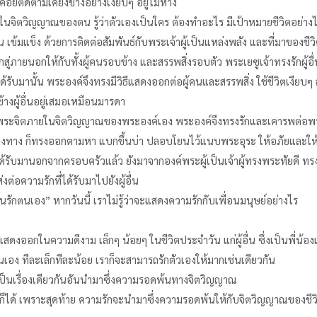
ยติดตามเคียงข้างอย่างเงียบๆ อยู่ไม่ห่าง
นจิตวิญญาณของตน รู้ว่าตัวเองเป็นใคร ต้องทำอะไร มีเป้าหมายชีวิตอย่าง
 เข้มแข็ง ด้วยการติดต่อสัมพันธ์กับพระเจ้าผู้เป็นแหล่งพลัง และที่มาของชีวิ
สู่ภายนอกให้กับทั้งผู้คนรอบข้าง และสรรพสิ่งรอบตัว พระเยซูเจ้าทรงรักผู้อื
ับมานั้น พระองค์จึงทรงมีวิธีแสดงออกต่อผู้คนและสรรพสิ่ง ใช้ชีวิตเงียบๆ 
างผู้อื่นอยู่เสมอเหมือนมารดา
ระจิตภายในจิตวิญญาณของพระองค์เอง พระองค์จึงทรงรักและเคารพต่อพระจิต
ลงทาง ก็ทรงออกตามหา แบกขึ้นบ่า ปลอบโยนไว้แนบพระอุระ ให้อภัยและให้โอ
ค์ได้รับมานอกจากครอบครัวแล้ว ยังมาจากองค์พระผู้เป็นเจ้าผู้ทรงพระทัยดี ทร
่อความรักที่ได้รับมาไปยังผู้อื่น
นรักตนเอง” หากวันนี้ เราไม่รู้ว่าจะแสดงความรักกับเพื่อนมนุษย์อย่างไร
แสดงออกในความดีงาม เล็กๆ น้อยๆ ในชีวิตประจำวัน แก่ผู้อื่น ซึ่งเป็นพี่น้องเ
นเอง ทีละเล็กทีละน้อย เราก็จะสามารถรักตัวเองให้มากเช่นเดียวกัน
งเป็นเรื่องเดียวกันอันนำมาซึ่งความรอดพ้นทางจิตวิญญาณ
่อนก็ได้ เพราะสุดท้าย ความรักจะนำมาซึ่งความรอดพ้นให้กับจิตวิญญาณของชีว