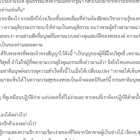
ะเป็นเจ้าฉันใด คุณธรรมแห่งความเมตตากรุณา ก็สืบเนื่องมาจากความรักต่อพระเป
ท่านเช่นกัน”
ากเพียงไร จงระลึกถึงโรงเรียนชั้นยอดเยี่ยมที่ท่านต้องฝึกฝนวิชาความรู้ของท่
ความยุติธรรมปรารถนาให้ท่านเป็นคนยุติธรรม จนว่าพระผู้สร้างสามารถฉาย
เงา ตามส่วนสัดที่มนุษย์ถือตามแบบอย่างคุณสมบัติของพระองค์ ความเชื่อขอ
รักจะเป็นของท่านตลอดกาล
้รับพระพรที่พระเจ้าทรงสัญญาไว้ดังนี้ “เป็นบุญของผู้ที่มีใจบริสุทธิ์ เพราะเข
จบริสุทธิ์ ถ้าไม่ใช่ผู้ที่พยายามบรรลุถึงคุณธรรมที่กล่าวมาแล้ว? จิตใจไ
ชาติมนุษย์จะบรรลุความสำเร็จทั้งนี้ ในเมื่อได้เปลี่ยนแปลง “เขาจะได้เห็นพ
มารถเห็นได้ ในความบรมสุขของพระเป็นเจ้าตลอดนิรันดร์นี้ ธรรมชาติมนุษย์จะไ
่ดูเหมือนปฏิบัติง่าย แต่บ่อยครั้งก็ไม่ง่ายเลย หากคนที่เราต้องปฏิบัติด้วยนั้
วเองได้อย่างไร?
รงรักตัวเองอย่างไร?
นรู้การแสดงความรัก ความเรียบง่ายของชีวิตจากบิดาชายผู้เป็นช่างไม้ เงียบๆ