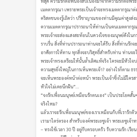
ที่สุด ความรักต่อพี่น้องสืบเนื่องมาจากความรักต่อพร
เมตตากรุณา เพราะพระเป็นเจ้าจะทรงเมตตากรุณาต่อ
คริสตชนจงรู้เถิดว่า ปรีชาญาณของท่านมีคุณค่าสูงส่งม
ความเมตตากรุณาปรารถนาให้ท่านเป็นคนเมตตากรุณา 
พระเจ้าจะส่องแสงสะท้อนในดวงใจของมนุษย์ดังในกระจก
ราบรื่น สิ่งที่ท่านปรารถนาท่านจะได้รับ สิ่งที่ท่าน
อาศัยการให้ทาน ทุกสิ่งจะบริสุทธิ์สำหรับท่าน ท่านจะได
พระเจ้าทรงเตรียมให้นั้นล้ำเลิศแท้จริง ใครจะมีหัวใ
ความสุขยิ่งใหญ่ในการเห็นพระเจ้า? อย่างไรก็ตาม ธรรม
จะเห็นพระองค์หน้าต่อหน้า พระเป็นเจ้าซึ่งไม่มีใครสา
หัวใจไม่เคยนึกฝัน”…
“จงรักเพื่อนมนุษย์เหมือนรักตนเอง” เป็นประโยคสั้นๆ ที
จริงไหม?
แล้วเราจะรักเพื่อนมนุษย์ของเราเหมือนกับที่เรารักตั
เรามาไตร่ตรอง สำหรับองค์พระเยซูเจ้า พระเยซูเจ้าท
– ทรงใช้เวลา 30 ปี อยู่กับครอบครัว รับความรัก เรีย