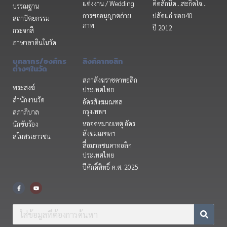
แต่งงาน / Wedding
คิดสักนิด...สะกิดใจ...
บรรณฐาน
การขออนุญาตถ่าย
ปลัดแก่ ซอย40
สถาปัตยกรรม
ภาพ
ปี 2012
กระจกสี
ภาษาลาตินในวัด
บุคลากร/องค์กร
ลิงค์คาทอลิก
ต่างๆในวัด
สภาสังฆราชคาทอลิก
พระสงฆ์
ประเทศไทย
สำนักงานวัด
อัครสังฆมณฑล
กรุงเทพฯ
สภาภิบาล
หอจดหมายเหตุ อัคร
นักขับร้อง
สังฆมณฑลฯ
สโมสรเยาวชน
สื่อมวลชนคาทอลิก
ประเทศไทย
ปีศักดิ์สิทธิ์ ค.ศ. 2025