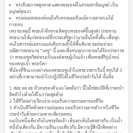
ทรงรับสภาพดุจทาส แสดงพระองค์ในธรรมชาติมนุษย์ เป็น
มนุษย์ดุจเรา
ทรงถ่อมพระองค์จนถึงกับทรงยอมรับแม้ความตายบนไม้
กางเขน
เพราะเหตุนี้ พระเจ้าจึงทรงเทิดทูนพระองค์ขึ้นสูงส่ง ประทาน
พระนามให้แก่พระองค์ซึ่งประเสริฐกว่านามอื่นใดทั้งสิ้น เพื่อทุก
คนในสวรรค์และบนแผ่นดินรวมทั้งใต้พื้นพิภพ จะย่อเข่าลง
นมัสการพระนาม “เยซู” นี้ และเพื่อชนทุกภาษาจะได้ร้องประกาศ
ว่า พระเยซูคริสต์ทรงเป็นองค์พระผู้เป็นเจ้า เพื่อพระสิริรุ่งโรจน์
ของพระเจ้า พระบิดา
พี่น้องที่รักแบบอย่างของพระเยซูเจ้าในพระวรสารวันนี้ สรุปได้ 3
อย่างที่เราสามารถนำไปปฏิบัติได้ในชีวิตประจำวันได้ นั้นคือ
สละ ลด ละ ตัวตนของตัวเอง โดยถือว่า นี่ไม่ใช่สมบัติที่เราจะนำ
ติดตัวไปด้วยได้ในวาระสุดท้าย
ใช้ชีวิตอย่างเรียบง่าย ยอมรับความธรรมดาของชีวิต
ดำเนินชีวิตด้วยความถ่อมตน ยอมรับความยากลำบากในชีวิต
ประจำวันด้วยความพากเพียรอดทน
จงเป็นหนึ่งเดียวกันในพระจิตเจ้า เห็นอกเห็นใจสงสารกัน เป็นน้ำ
หนึ่งใจเดียวกัน มีความรักแบบเดียวกัน มีความรู้สึกนึกคิดอย่าง