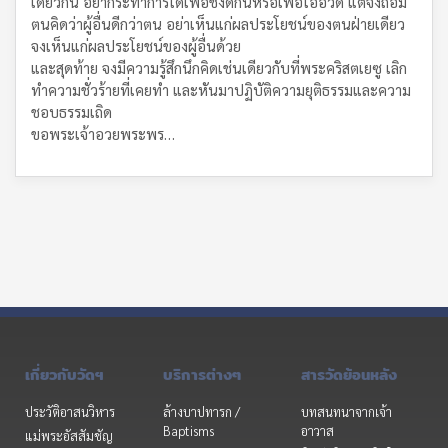
เดียวกัน อย่ากระทำการใดเพื่อชิงดีกันหรือเพื่อโอ้อวด แต่จงถ่อม
ตนคิดว่าผู้อื่นดีกว่าตน อย่าเห็นแก่ผลประโยชน์ของตนฝ่ายเดียว
จงเห็นแก่ผลประโยชน์ของผู้อื่นด้วย
และสุดท้าย จงมีความรู้สึกนึกคิดเช่นเดียวกับที่พระคริสตเยซู เลิก
ทำความชั่วร้ายที่เคยทำ และหันมาปฏิบัติความยุติธรรมและความ
ชอบธรรมเถิด
ขอพระเจ้าอวยพระพร…
เกี่ยวกับวัดฯ
บริการต่างๆ
สารวัดย้อนหลัง
ประวัติอาสนวิหาร
ล้างบาปทารก /
บทสนทนาจากเจ้า
Baptisms
อาวาส
แม่พระอัสสัมชัญ