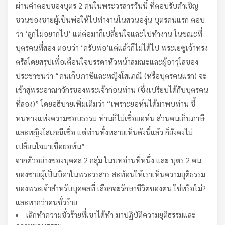
ผ่านคำตอบของบุตร 2 คนในพระวรสารวันนี้ ที่ตอบรับคำเชิญ
ชวนของชายผู้เป็นพ่อให้ไปทำงานในสวนองุ่น บุตรคนแรก ตอบ
ว่า ‘ลูกไม่อยากไป’ แต่ต่อมาก็เปลี่ยนใจและไปทำงาน ในขณะที่
บุตรคนที่สอง ตอบว่า ‘ครับพ่อ’แต่แล้วก็ไม่ได้ไป พระเยซูเจ้าทรง
ตรัสโดยสรุปเพื่อเตือนใจบรรดาหัวหน้าสมณะและผู้อาวุโสของ
ประชาชนว่า “คนเก็บภาษีและหญิงโสเภณี (หรือบุตรคนแรก) จะ
เข้าสู่พระอาณาจักรของพระเจ้าก่อนท่าน (ซึ่งเปรียบได้กับบุตรคน
ที่สอง)” โดยอธิบายเพิ่มเติมว่า “เพราะยอห์นได้มาพบท่าน ชี้
หนทางแห่งความชอบธรรม ท่านก็ไม่เชื่อยอห์น ส่วนคนเก็บภาษี
และหญิงโสเภณีเชื่อ แต่ท่านทั้งหลายเห็นดังนี้แล้ว ก็ยังคงไม่
เปลี่ยนใจมาเชื่อยอห์น”
จากตัวอย่างของบุคคล 2 กลุ่ม ในบทอ่านที่หนึ่ง และ บุตร 2 คน
ของชายผู้เป็นบิดาในพระวรสาร สะท้อนให้เราเห็นความยุติธรรม
ของพระเจ้าสำหรับบุคคลที่ เลือกจะรักษาชีวิตของตน ใช่หรือไม่?
และหากว่าคนชั่วร้าย
เลิกทำความชั่วร้ายที่เขาได้ทำ มาปฏิบัติความยุติธรรมและ