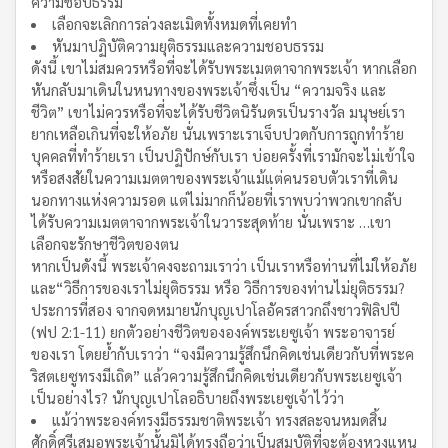
ความชอบธรรม
เลือกจะเลิกการล่วงละเมิดทั้งหมดที่เคยทำ
หันมาปฏิบัติความยุติธรรมและความชอบธรรม
ดังนี้ เขาไม่สมควรหรือที่จะได้รับพระเมตตาจากพระเจ้า หากเลือก
หันกลับมาเดินในหนทางของพระเจ้าซึ่งเป็น “ความจริง และ
ชีวิต” เขาไม่ควรหรือที่จะได้รับชีวิตนิรันดรเป็นรางวัล มนุษย์เรา
ยากเหลือเกินที่จะให้อภัย นั่นเพราะเราเจ็บปวดกับการถูกทำร้าย
บุคคลที่ทำร้ายเรา เป็นปฏิปักษ์กับเรา บ่อยครั้งที่เรามักจะไม่เข้าใจ
หรือสงสัยในความเมตตาของพระเจ้าแม้แต่คนรอบตัวเราที่เดิน
นอกทางแห่งความรอด แต่ไม่มากก็น้อยที่เราพบว่าพวกเขากลับ
ได้รับความเมตตาจากพระเจ้าในวาระสุดท้าย นั่นเพราะ …เขา
เลือกจะรักษาชีวิตของตน
หากเป็นดังนี้ พระเจ้าคงจะถามเราว่า เป็นเราหรือท่านที่ไม่ให้อภัย
และ“วิธีการของเราไม่ยุติธรรม หรือ วิธีการของท่านไม่ยุติธรรม?
ประการที่สอง จากจดหมายนักบุญเปาโลอัครสาวกถึงชาวฟิลิปปี
(ฟป 2:1-11) ยกตัวอย่างชีวิตขององค์พระเยซูเจ้า พระอาจารย์
ของเรา โดยย้ำกับเราว่า “จงมีความรู้สึกนึกคิดเช่นเดียวกับที่พระค
ริสตเยซูทรงมีเถิด” แล้วความรู้สึกนึกคิดเช่นเดียวกับพระเยซูเจ้า
เป็นอย่างไร? นักบุญเปาโลอธิบายถึงพระเยซูเจ้าไว้ว่า
แม้ว่าพระองค์ทรงมีธรรมชาติพระเจ้า ทรงสละจนหมดสิ้น
ศักดิ์ศรีเสมอพระเจ้านั้นมิได้ทรงถือว่าเป็นสมบัติที่จะต้องหวงแหน