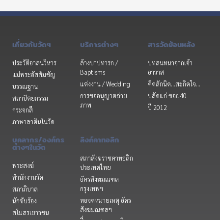
เกี่ยวกับวัดฯ
บริการต่างๆ
สารวัดย้อนหลัง
ประวัติอาสนวิหาร
ล้างบาปทารก /
บทสนทนาจากเจ้า
Baptisms
อาวาส
แม่พระอัสสัมชัญ
แต่งงาน / Wedding
คิดสักนิด...สะกิดใจ...
บรรณฐาน
การขออนุญาตถ่าย
ปลัดแก่ ซอย40
สถาปัตยกรรม
ภาพ
ปี 2012
กระจกสี
ภาษาลาตินในวัด
บุคลากร/องค์กร
ลิงค์คาทอลิก
ต่างๆในวัด
สภาสังฆราชคาทอลิก
พระสงฆ์
ประเทศไทย
สำนักงานวัด
อัครสังฆมณฑล
กรุงเทพฯ
สภาภิบาล
หอจดหมายเหตุ อัคร
นักขับร้อง
สังฆมณฑลฯ
สโมสรเยาวชน