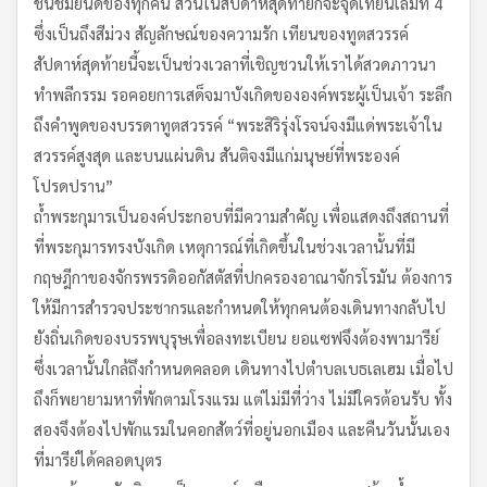
ชื่นชมยินดีของทุกคน ส่วนในสัปดาห์สุดท้ายก็จะจุดเทียนเล่มที่ 4
ซึ่งเป็นถึงสีม่วง สัญลักษณ์ของความรัก เทียนของทูตสวรรค์
สัปดาห์สุดท้ายนี้จะเป็นช่วงเวลาที่เชิญชวนให้เราได้สวดภาวนา
ทำพลีกรรม รอคอยการเสด็จมาบังเกิดขององค์พระผู้เป็นเจ้า ระลึก
ถึงคำพูดของบรรดาทูตสวรรค์ “พระสิริรุ่งโรจน์จงมีแด่พระเจ้าใน
สวรรค์สูงสุด และบนแผ่นดิน สันติจงมีแก่มนุษย์ที่พระองค์
โปรดปราน”
ถ้ำพระกุมารเป็นองค์ประกอบที่มีความสำคัญ เพื่อแสดงถึงสถานที่
ที่พระกุมารทรงบังเกิด เหตุการณ์ที่เกิดขึ้นในช่วงเวลานั้นที่มี
กฤษฎีกาของจักรพรรดิออกัสตัสที่ปกครองอาณาจักรโรมัน ต้องการ
ให้มีการสำรวจประชากรและกำหนดให้ทุกคนต้องเดินทางกลับไป
ยังถิ่นเกิดของบรรพบุรุษเพื่อลงทะเบียน ยอแซฟจึงต้องพามารีย์
ซึ่งเวลานั้นใกล้ถึงกำหนดคลอด เดินทางไปตำบลเบธเลเฮม เมื่อไป
ถึงก็พยายามหาที่พักตามโรงแรม แต่ไม่มีที่ว่าง ไม่มีใครต้อนรับ ทั้ง
สองจึงต้องไปพักแรมในคอกสัตว์ที่อยู่นอกเมือง และคืนวันนั้นเอง
ที่มารีย์ได้คลอดบุตร