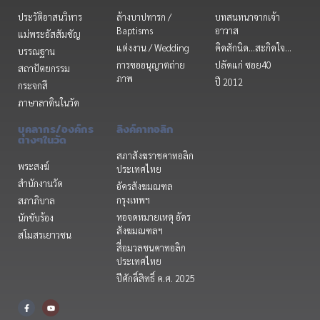
ประวัติอาสนวิหาร
ล้างบาปทารก /
บทสนทนาจากเจ้า
Baptisms
อาวาส
แม่พระอัสสัมชัญ
แต่งงาน / Wedding
คิดสักนิด...สะกิดใจ...
บรรณฐาน
การขออนุญาตถ่าย
ปลัดแก่ ซอย40
สถาปัตยกรรม
ภาพ
ปี 2012
กระจกสี
ภาษาลาตินในวัด
บุคลากร/องค์กร
ลิงค์คาทอลิก
ต่างๆในวัด
สภาสังฆราชคาทอลิก
พระสงฆ์
ประเทศไทย
สำนักงานวัด
อัครสังฆมณฑล
กรุงเทพฯ
สภาภิบาล
หอจดหมายเหตุ อัคร
นักขับร้อง
สังฆมณฑลฯ
สโมสรเยาวชน
สื่อมวลชนคาทอลิก
ประเทศไทย
ปีศักดิ์สิทธิ์ ค.ศ. 2025