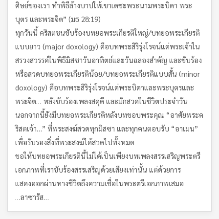
ศิษย์ของเรา ทำพิธีล้างบาปให้เขาเดชะพระนามพระบิดา พระ
บุตร และพระจิต” (มธ 28:19)
ทุกวันนี้ คริสตชนขับร้องบทยอพระเกียรติใหญ่/บทยอพระเกียรติ
แบบยาว (major doxology) คือบทพระสิริรุ่งโรจน์แด่พระเจ้าใน
สรวงสวรรค์ในพิธีมิสซาวันอาทิตย์และวันฉลองสำคัญ และขับร้อง
หรือสวดบทยอพระเกียรติน้อย/บทยอพระเกียรติแบบสั้น (minor
doxology) คือบทพระสิริรุ่งโรจน์แด่พระบิดาและพระบุตรและ
พระจิต… หลังขับร้องเพลงสดุดี และมักสวดในชีวิตประจำวัน
นอกจากนี้ยังมีบทยอพระเกียรติหลังบทขอบพระคุณ “อาศัยพระค
ริสตเจ้า…” ที่พระสงฆ์สวดทุกมิสซา และทุกคนตอบรับ “อาเมน”
เพื่อรับรองสิ่งที่พระสงฆ์ได้สวดไปทั้งหมด
ขอให้บทยอพระเกียรตินี้ไม่ได้เป็นเพียงบทเพลงสรรเสริญพระตรี
เอกภาพที่เราขับร้องสรรเสริญด้วยเสียงเท่านั้น แต่ด้วยการ
แสดงออกผ่านทางชีวิตถึงความเชื่อในพระตรีเอกภาพเสมอ
…ลาซารัส…