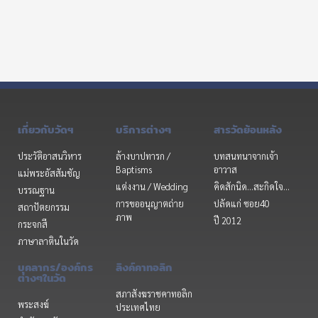
เกี่ยวกับวัดฯ
บริการต่างๆ
สารวัดย้อนหลัง
ประวัติอาสนวิหาร
ล้างบาปทารก /
บทสนทนาจากเจ้า
Baptisms
อาวาส
แม่พระอัสสัมชัญ
แต่งงาน / Wedding
คิดสักนิด...สะกิดใจ...
บรรณฐาน
การขออนุญาตถ่าย
ปลัดแก่ ซอย40
สถาปัตยกรรม
ภาพ
ปี 2012
กระจกสี
ภาษาลาตินในวัด
บุคลากร/องค์กร
ลิงค์คาทอลิก
ต่างๆในวัด
สภาสังฆราชคาทอลิก
พระสงฆ์
ประเทศไทย