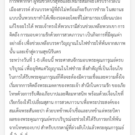
การพิพากษา ผู้ที่มีชีวิตบริสุทธิ์และเหมาะสมก็จะได้รับรางวัลใน
เมืองสวรรค์ ส่วนบรรดาผู้ที่ยังไม่พร้อมก็จะรับการชำระ ในสถานะ
แบบนั้นพวกเขาทำได้เพียงรอคอยโดยที่ไม่สามารถเปลี่ยนแปลง
แก้ไขอะไรได้ พระเจ้าทรงให้พวกเรามีส่วนช่วยเหลือพวกเขา การ
คิดถึง การมอบความรักด้วยการสวดภาวนา เป็นกิจการที่มีคุณค่า
อย่างยิ่ง เพื่อช่วยเหลือบรรดาวิญญาณในไฟชำระให้พ้นจากสภาพ
นั้น และเข้าสู่ความสุขนิรันดร
ระหว่างวันที่ 1-8 เดือนนี้ พระศาสนจักรมอบพระคุณการุณย์ครบ
บริบูรณ์ เพื่ออุทิศแด่วิญญาณในไฟชำระ สิ่งสำคัญที่เป็นเงื่อนไข
ในการได้รับพระคุณการุณย์ก็คือจะต้องมีความเชื่อและความตั้งใจ
เริ่มจากการคิดถึงพระเมตตาของพระเจ้า สำนึกในความรัก ขออภัย
โทษด้วยการรับศีลอภัยบาปและศีลมหาสนิท พร้อมด้วยเงื่อนไขที่
เรียกร้องให้ไปเยี่ยมสุสาน การสวดภาวนาเพื่อพระประสงค์ของ
สมเด็จพระสันตะปา ด้วยบทข้าพเจ้าเชื่อและบทข้าแต่พระบิดา
ผลของพระคุณการุณย์ครบบริบูรณ์จะช่วยให้ได้รับการยกให้พ้น
จากโทษของบาป สำหรับบรรดาผู้ที่ล่วงลับไปแล้วพระคุณการุณย์