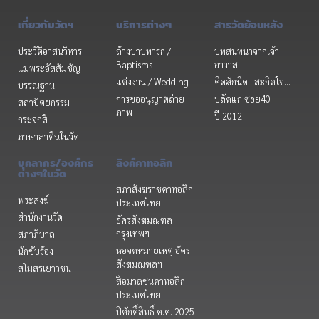
เกี่ยวกับวัดฯ
บริการต่างๆ
สารวัดย้อนหลัง
ประวัติอาสนวิหาร
ล้างบาปทารก /
บทสนทนาจากเจ้า
Baptisms
อาวาส
แม่พระอัสสัมชัญ
แต่งงาน / Wedding
คิดสักนิด...สะกิดใจ...
บรรณฐาน
การขออนุญาตถ่าย
ปลัดแก่ ซอย40
สถาปัตยกรรม
ภาพ
ปี 2012
กระจกสี
ภาษาลาตินในวัด
บุคลากร/องค์กร
ลิงค์คาทอลิก
ต่างๆในวัด
สภาสังฆราชคาทอลิก
พระสงฆ์
ประเทศไทย
สำนักงานวัด
อัครสังฆมณฑล
กรุงเทพฯ
สภาภิบาล
หอจดหมายเหตุ อัคร
นักขับร้อง
สังฆมณฑลฯ
สโมสรเยาวชน
สื่อมวลชนคาทอลิก
ประเทศไทย
ปีศักดิ์สิทธิ์ ค.ศ. 2025