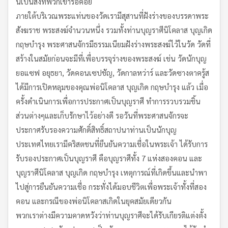
นี้เป็นสิ่งที่พวกเขารอคอย
ภายใต้บริเวณพระแท่นของวัดเรามีสุสานที่ฝังร่างของบรรดาพระ
สังฆราช พระสงฆ์จำนวนหนึ่ง รวมทั้งท่านบุญราศีนิโคลาส บุญเกิด
กฤษบำรุง พระศาสนจักรมีธรรมเนียมฝังร่างพระสงฆ์ไว้ในวัด วัดที่
สร้างในสมัยก่อนจะมีที่เพื่อบรรจุร่างของพระสงฆ์ เช่น วัดนักบุญ
ยอแซฟ อยุธยา, วัดคอนเซปชัญ, วัดกาลหว่าร์ และวัดซางตาครู้ส
ได้มีการเปิดหลุมของคุณพ่อนิโคลาส บุญเกิด กฤษบำรุง แล้ว เมื่อ
ครั้งดำเนินการเพื่อการประกาศเป็นบุญราศี ทำการรวบรวมชิ้น
ส่วนต่างๆและเก็บรักษาไว้อย่างดี รอวันที่พระศาสนจักรจะ
ประกาศรับรองความศักดิ์สิทธิ์สถาปนาท่านเป็นนักบุญ
ประเทศไทยเรามีคริสตชนที่ยืนยันความเชื่อในพระเจ้า ได้รับการ
รับรองประกาศเป็นบุญราศี คือบุญราศีทั้ง 7 แห่งสองคอน และ
บุญราศีนิโคลาส บุญเกิด กฤษบำรุง เหตุการณ์ที่เกิดขึ้นและนำพา
ไปสู่การยืนยันความเชื่อ กระทั่งได้มอบชีวิตเพื่อพระเจ้าทั้งที่สอง
คอน และกรณีของพ่อนิโคลาสเกิดในยุคสมัยเดียวกัน
พวกเราต่างมีความคาดหวังว่าท่านบุญราศีจะได้รับเกียรติแต่งตั้ง