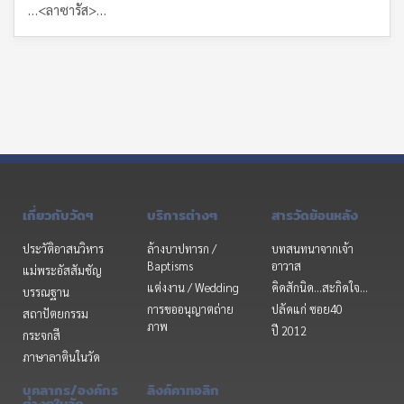
…<ลาซารัส>…
เกี่ยวกับวัดฯ
บริการต่างๆ
สารวัดย้อนหลัง
ประวัติอาสนวิหาร
ล้างบาปทารก /
บทสนทนาจากเจ้า
Baptisms
อาวาส
แม่พระอัสสัมชัญ
แต่งงาน / Wedding
คิดสักนิด...สะกิดใจ...
บรรณฐาน
การขออนุญาตถ่าย
ปลัดแก่ ซอย40
สถาปัตยกรรม
ภาพ
ปี 2012
กระจกสี
ภาษาลาตินในวัด
บุคลากร/องค์กร
ลิงค์คาทอลิก
ต่างๆในวัด