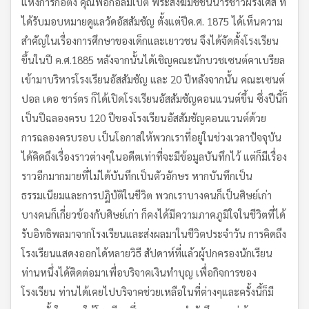
แห่งการก่อตั้ง คุณพ่อกอลมเบต์ พระสงฆ์มิชชันนารีชาวฝรั่งเศส ที่
ได้รับมอบหมายดูแลวัดอัสสัมชัญ ตั้งแต่ปีค.ศ. 1875 ได้เห็นความ
สำคัญในเรื่องการศึกษาของเด็กและเยาวชน จึงได้จัดตั้งโรงเรียน
ขึ้นในปี ค.ศ.1885 หลังจากนั้นได้เชิญคณะนักบวชเซนต์คาเบรียล
เข้ามาบริหารโรงเรียนอัสสัมชัญ และ 20 ปีหลังจากนั้น คณะเซนต์
ปอล เดอ ชาร์ตร ก็ได้เปิดโรงเรียนอัสสัมชัญคอนแวนต์ขึ้น ซึ่งปีนี้ก็
เป็นปีฉลองครบ 120 ปีของโรงเรียนอัสสัมชัญคอนแวนต์ด้วย
การฉลองครบรอบ เป็นโอกาสให้พวกเราที่อยู่ในช่วงเวลาปัจจุบัน
ได้คิดถึงเรื่องราวต่างๆในอดีตเท่าที่จะมีข้อมูลบันทึกไว้ แต่ก็มีเรื่อง
ราวอีกมากมายที่ไม่ได้บันทึกเป็นตัวอักษร หากบันทึกเป็น
ธรรมเนียมและการปฏิบัติในชีวิต พวกเราบางคนก็เป็นศิษย์เก่า
บางคนก็เกี่ยวข้องกับศิษย์เก่า ก็คงได้มีความภาคภูมิใจในชีวิตที่ได้
รับอิทธิพลมาจากโรงเรียนและส่งผลมาในชีวิตประจำวัน การคิดถึง
โรงเรียนแสดงออกได้หลายวิธี สัปดาห์ที่แล้วผู้ปกครองนักเรียน
ท่านหนึ่งได้ติดต่อมาเพื่อบริจาคเงินทำบุญ เพื่อกิจการของ
โรงเรียน ท่านได้เคยไปบริจาคช่วยเหลือในที่ต่างๆและครั้งนี้ก็มี