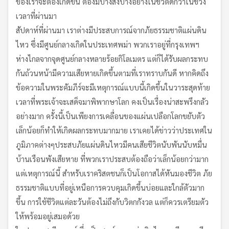
ของเราจะต้องเกิดขึ้น ต้องมีบางสิ่งบางอย่างในชีวิตดีกว่าในช่วง
เวลาที่ผ่านมา
สัปดาห์ที่ผ่านมา เราต่างมีประสบการณ์จากภัยธรรมชาติแผ่นดิน
ไหว ซึ่งมีศูนย์กลางเกิดในประเทศพม่า พวกเราอยู่ที่กรุงเทพฯ
ห่างไกลจากจุดศูนย์กลางหลายร้อยกิโลเมตร แต่ก็ได้รับผลกระทบ
กันถ้วนหน้ามีความเสียหายเกิดขึ้นตามที่เราทราบกันดี หากคิดถึง
ข้อความในพระคัมภีร์จะมีเหตุการณ์แบบนี้เกิดขึ้นในวาระสุดท้าย
เวลาที่พระเจ้าจะเสด็จมาพิพากษาโลก คงเป็นเรื่องน่าสะพรึงกลัว
อย่างมาก ครั้งนี้เป็นเพียงการเคลื่อนของแผ่นเปลือกโลกขยับตัว
เล็กน้อยก็ทำให้เกิดผลกระทบมากมาย เราเคยได้ข่าวว่าประเทศใน
ภูมิภาคต่างๆประสบภัยแผ่นดินไหวมีคนเสียชีวิตนับพันนับหมื่น
บ้านเรือนพังเสียหาย ที่พวกเราประสบต้องถือว่าเล็กน้อยกว่ามาก
แต่เหตุการณ์นี้ สำหรับเราคริสตชนก็เป็นโอกาสได้หันมองชีวิต ภัย
ธรรมชาติแบบที่อยู่เหนือการควบคุมเกิดขึ้นบ่อยและใกล้ตัวมาก
ขึ้น การใช้ชีวิตแต่ละวันต้องไม่ถึงกับวิตกกังวล แต่ก็ควรเตรียมตัว
ให้พร้อมอยู่เสมอด้วย