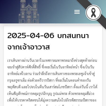
2025-04-06 บทสนทนา
จากเจ้าอาวาส
เราเดินทางผ่านวันเวลาในเทศกาลมหาพรตมาถึงช่วงสุดท้ายก่อน
จะเข้าสู่สัปดาห์ศักดิ์สิทธิ์ ซึ่งจะเริ่มในวันอาทิตย์หน้า ซึ่งเป็นวัน
อาทิตย์แห่ใบลาน ร่วมรำลึกถึงการเดินทางของพระเยซูเจ้าเข้าสู่
กรุงเยรูซาเล็ม ต่อด้วยตรีวารปัสกา ที่จะเริ่มในตอนค่ำของวัน
พฤหัสบดี และไปจบในคืนวันเสาร์สมโภชปัสกา ตั้งแต่วันนี้ เราได้
เห็นสัญลักษณ์การคลุมรูปนักบุญ รูปแม่พระ ด้วยพระคลุมสีม่วง
เพื่อให้บรรดาคริสตชนได้มุ่งความสนใจไปยังรหัสธรรมปัสกาของ