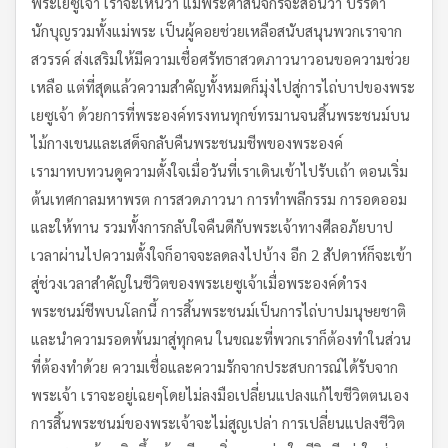
พระเยซูเจ้า เราจะเห็นว่า แม้พระศาสนจักรจะสอนว่า บรรดา
นักบุญรวมทั้งแม่พระ เป็นผู้คอยช่วยเหลือสนับสนุนพวกเราจาก
สวรรค์ ส่งเสริมให้มีความเชื่อศรัทธาสวดภาวนาวอนขอความช่วย
เหลือ แต่ที่สุดแล้วความสำคัญทั้งหมดก็มุ่งไปสู่การไถ่บาปของพระ
เยซูเจ้า ด้วยการที่พระองค์ทรงทนทุกข์ทรมานจนสิ้นพระชนม์บน
ไม้กางเขนและเสด็จกลับคืนพระชนมชีพของพระองค์
เรามาทบทวนดูความตั้งใจเมื่อวันที่เราเดินเข้าไปรับเถ้า ตอนเริ่ม
ต้นเทศกาลมหาพรต การสวดภาวนา การทำพลีกรรม การอดออม
และให้ทาน รวมทั้งการกลับใจคืนดีกับพระเจ้าทางศีลอภัยบาป
เวลาผ่านไปความตั้งใจก็อาจจะลดลงไปบ้าง อีก 2 สัปดาห์ก็จะเข้า
สู่ช่วงเวลาสำคัญในชีวิตของพระเยซูเจ้าเมื่อพระองค์ดำรง
พระชนม์ชีพบนโลกนี้ การสิ้นพระชนม์เป็นการไถ่บาปมนุษยชาติ
และนำความรอดพ้นมาสู่ทุกคน ในขณะที่พวกเราก็ต้องทำในส่วน
ที่ต้องทำด้วย ความเชื่อและความรักจากประสบการณ์ได้รับจาก
พระเจ้า เราจะอยู่เฉยๆโดยไม่ลงมือเปลี่ยนแปลงแก้ไขชีวิตตนเอง
การสิ้นพระชนม์ของพระเจ้าจะไม่สูญเปล่า การเปลี่ยนแปลงชีวิต