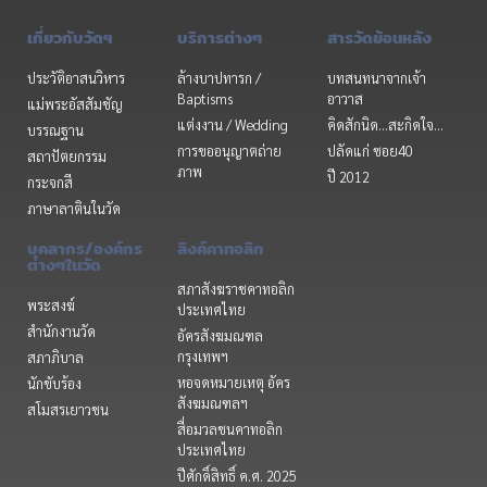
เกี่ยวกับวัดฯ
บริการต่างๆ
สารวัดย้อนหลัง
ประวัติอาสนวิหาร
ล้างบาปทารก /
บทสนทนาจากเจ้า
Baptisms
อาวาส
แม่พระอัสสัมชัญ
แต่งงาน / Wedding
คิดสักนิด...สะกิดใจ...
บรรณฐาน
การขออนุญาตถ่าย
ปลัดแก่ ซอย40
สถาปัตยกรรม
ภาพ
ปี 2012
กระจกสี
ภาษาลาตินในวัด
บุคลากร/องค์กร
ลิงค์คาทอลิก
ต่างๆในวัด
สภาสังฆราชคาทอลิก
พระสงฆ์
ประเทศไทย
สำนักงานวัด
อัครสังฆมณฑล
กรุงเทพฯ
สภาภิบาล
หอจดหมายเหตุ อัคร
นักขับร้อง
สังฆมณฑลฯ
สโมสรเยาวชน
สื่อมวลชนคาทอลิก
ประเทศไทย
ปีศักดิ์สิทธิ์ ค.ศ. 2025