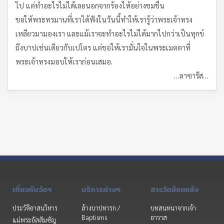
ไป แต่ทำอะไรไม่ได้เลยนอกจากร้องไห้อย่างขมขื่น
ขอให้พระทรมานที่เราได้ฟังในวันนี้ทำให้เรารู้ว่าพระเจ้าทรง
เหลียวมามองเรา และแม้เราจะทำอะไรไม่ได้มากไปกว่าเป็นทุกข์
ถึงบาปเช่นเดียวกับเปโตร แต่ขอให้เรามั่นใจในพระเมตตาที่
พระเจ้าทรงมอบให้เราก่อนเสมอ.
…ลาซารัส…
เกี่ยวกับวัดฯ
บริการต่างๆ
สารวัดย้อนหลัง
ประวัติอาสนวิหาร
ล้างบาปทารก /
บทสนทนาจากเจ้า
Baptisms
อาวาส
แม่พระอัสสัมชัญ