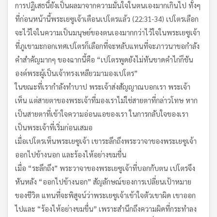
การปฏิเสธนี้ยังเป็นผลมาจากความมั่นใจในตนเองมากเกินไป ทั้งๆ
ที่ก่อนหน้านี้พระเยซูเจ้าเตือนเปโตรแล้ว (22:31-34) เปโตรเลือก
จะไว้ใจในความเป็นมนุษย์ของตนเองมากกว่าไว้ใจในพระเยซูเจ้า
ที่ภูเขามะกอกเทศเปโตรก็เลือกที่จะหลับแทนที่จะภาวนาขอกำลัง
คำสำคัญมากๆ ของฉากนี้คือ “เปโตรพูดยังไม่ทันขาดคำไก่ก็ขัน
องค์พระผู้เป็นเจ้าทรงเหลียวมามองเปโตร”
ในขณะที่เรากำลังทำบาป พระเจ้าส่งสัญญาณบอกเรา พระเจ้า
เห็น แต่สายตาของพระเจ้าที่มองเราไม่ใช่สายตาที่กล่าวโทษ หาก
เป็นสายตาที่เข้าใจความอ่อนแอของเรา ในการกลับใจของเรา
เป็นพระเจ้าที่เริ่มก่อนเสมอ
เมื่อเปโตรเห็นพระเยซูเจ้า เขาระลึกถึงพระวาจาของพระเยซูเจ้า
ออกไปข้างนอก และร้องไห้อย่างขมขื่น
เมื่อ “ระลึกถึง” พระวาจาของพระเยซูเจ้าที่บอกกับตน เปโตรจึง
หันหลัง “ออกไปข้างนอก” สัญลักษณ์ของการเปลี่ยนเป้าหมาย
ของชีวิต แทนที่จะพิสูจน์ว่าพระเยซูเจ้าเข้าใจตัวเขาผิด เขาออก
ไปและ “ร้องไห้อย่างขมขื่น” เพราะสำนึกถึงความผิดที่กระทำลง