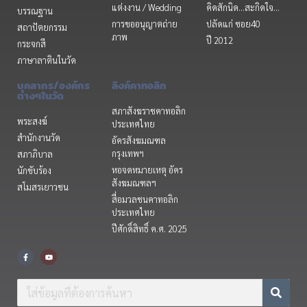
แต่งงาน / Wedding
คิดสักนิด...สะกิดใจ...
บรรณฐาน
การขออนุญาตถ่าย
ปลัดแก่ ซอย40
สถาปัตยกรรม
ภาพ
ปี 2012
กระจกสี
ภาษาลาตินในวัด
บุคลากร/องค์กร
ลิงค์คาทอลิก
ต่างๆในวัด
สภาสังฆราชคาทอลิก
พระสงฆ์
ประเทศไทย
สำนักงานวัด
อัครสังฆมณฑล
กรุงเทพฯ
สภาภิบาล
หอจดหมายเหตุ อัคร
นักขับร้อง
สังฆมณฑลฯ
สโมสรเยาวชน
สื่อมวลชนคาทอลิก
ประเทศไทย
ปีศักดิ์สิทธิ์ ค.ศ. 2025