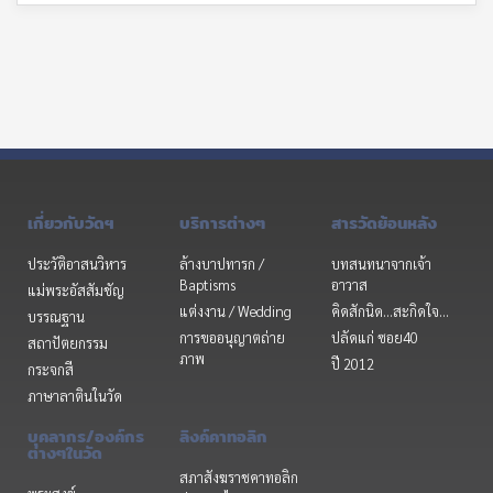
เกี่ยวกับวัดฯ
บริการต่างๆ
สารวัดย้อนหลัง
ประวัติอาสนวิหาร
ล้างบาปทารก /
บทสนทนาจากเจ้า
Baptisms
อาวาส
แม่พระอัสสัมชัญ
แต่งงาน / Wedding
คิดสักนิด...สะกิดใจ...
บรรณฐาน
การขออนุญาตถ่าย
ปลัดแก่ ซอย40
สถาปัตยกรรม
ภาพ
ปี 2012
กระจกสี
ภาษาลาตินในวัด
บุคลากร/องค์กร
ลิงค์คาทอลิก
ต่างๆในวัด
สภาสังฆราชคาทอลิก