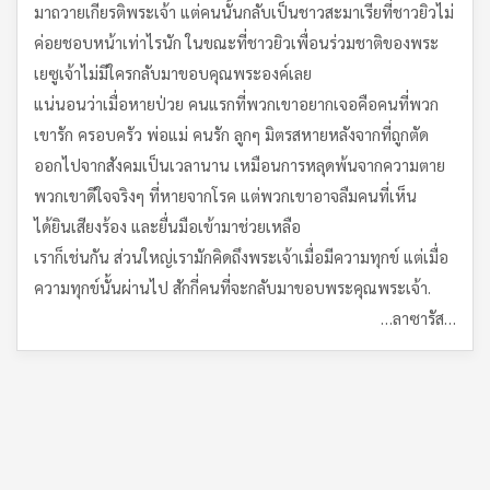
มาถวายเกียรติพระเจ้า แต่คนนั้นกลับเป็นชาวสะมาเรียที่ชาวยิวไม่
ค่อยชอบหน้าเท่าไรนัก ในขณะที่ชาวยิวเพื่อนร่วมชาติของพระ
เยซูเจ้าไม่มีใครกลับมาขอบคุณพระองค์เลย
แน่นอนว่าเมื่อหายป่วย คนแรกที่พวกเขาอยากเจอคือคนที่พวก
เขารัก ครอบครัว พ่อแม่ คนรัก ลูกๆ มิตรสหายหลังจากที่ถูกตัด
ออกไปจากสังคมเป็นเวลานาน เหมือนการหลุดพ้นจากความตาย
พวกเขาดีใจจริงๆ ที่หายจากโรค แต่พวกเขาอาจลืมคนที่เห็น
ได้ยินเสียงร้อง และยื่นมือเข้ามาช่วยเหลือ
เราก็เช่นกัน ส่วนใหญ่เรามักคิดถึงพระเจ้าเมื่อมีความทุกข์ แต่เมื่อ
ความทุกข์นั้นผ่านไป สักกี่คนที่จะกลับมาขอบพระคุณพระเจ้า.
…ลาซารัส…