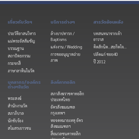
เกี่ยวกับวัดฯ
บริการต่างๆ
สารวัดย้อนหลัง
ประวัติอาสนวิหาร
ล้างบาปทารก /
บทสนทนาจากเจ้า
Baptisms
อาวาส
แม่พระอัสสัมชัญ
แต่งงาน / Wedding
คิดสักนิด...สะกิดใจ...
บรรณฐาน
การขออนุญาตถ่าย
ปลัดแก่ ซอย40
สถาปัตยกรรม
ภาพ
ปี 2012
กระจกสี
ภาษาลาตินในวัด
บุคลากร/องค์กร
ลิงค์คาทอลิก
ต่างๆในวัด
สภาสังฆราชคาทอลิก
พระสงฆ์
ประเทศไทย
สำนักงานวัด
อัครสังฆมณฑล
กรุงเทพฯ
สภาภิบาล
หอจดหมายเหตุ อัคร
นักขับร้อง
สังฆมณฑลฯ
สโมสรเยาวชน
สื่อมวลชนคาทอลิก