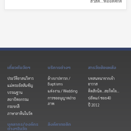
สวัสดี…พ่ออดิศักดิ์
เกี่ยวกับวัดฯ
บริการต่างๆ
สารวัดย้อนหลัง
ประวัติอาสนวิหาร
ล้างบาปทารก /
บทสนทนาจากเจ้า
Baptisms
อาวาส
แม่พระอัสสัมชัญ
แต่งงาน / Wedding
คิดสักนิด...สะกิดใจ...
บรรณฐาน
การขออนุญาตถ่าย
ปลัดแก่ ซอย40
สถาปัตยกรรม
ภาพ
ปี 2012
กระจกสี
ภาษาลาตินในวัด
บุคลากร/องค์กร
ลิงค์คาทอลิก
ต่างๆในวัด