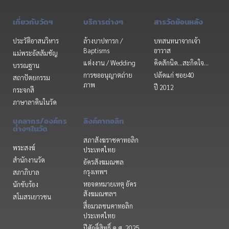
เกี่ยวกับวัดฯ
บริการต่างๆ
สารวัดย้อนหลัง
ประวัติอาสนวิหาร
ล้างบาปทารก /
บทสนทนาจากเจ้า
Baptisms
อาวาส
แม่พระอัสสัมชัญ
แต่งงาน / Wedding
คิดสักนิด...สะกิดใจ...
บรรณฐาน
การขออนุญาตถ่าย
ปลัดแก่ ซอย40
สถาปัตยกรรม
ภาพ
ปี 2012
กระจกสี
ภาษาลาตินในวัด
บุคลากร/องค์กร
ลิงค์คาทอลิก
ต่างๆในวัด
สภาสังฆราชคาทอลิก
พระสงฆ์
ประเทศไทย
สำนักงานวัด
อัครสังฆมณฑล
กรุงเทพฯ
สภาภิบาล
หอจดหมายเหตุ อัคร
นักขับร้อง
สังฆมณฑลฯ
สโมสรเยาวชน
สื่อมวลชนคาทอลิก
ประเทศไทย
ปีศักดิ์สิทธิ์ ค.ศ. 2025