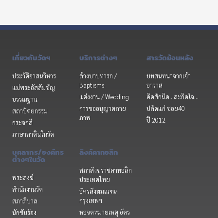
เกี่ยวกับวัดฯ
บริการต่างๆ
สารวัดย้อนหลัง
ประวัติอาสนวิหาร
ล้างบาปทารก /
บทสนทนาจากเจ้า
Baptisms
อาวาส
แม่พระอัสสัมชัญ
แต่งงาน / Wedding
คิดสักนิด...สะกิดใจ...
บรรณฐาน
การขออนุญาตถ่าย
ปลัดแก่ ซอย40
สถาปัตยกรรม
ภาพ
ปี 2012
กระจกสี
ภาษาลาตินในวัด
บุคลากร/องค์กร
ลิงค์คาทอลิก
ต่างๆในวัด
สภาสังฆราชคาทอลิก
พระสงฆ์
ประเทศไทย
สำนักงานวัด
อัครสังฆมณฑล
กรุงเทพฯ
สภาภิบาล
หอจดหมายเหตุ อัคร
นักขับร้อง