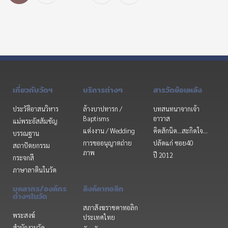
เกี่ยวกับวัดฯ
บริการต่างๆ
สารวัดย้อนหลัง
ประวัติอาสนวิหาร
ล้างบาปทารก /
บทสนทนาจากเจ้า
Baptisms
อาวาส
แม่พระอัสสัมชัญ
แต่งงาน / Wedding
คิดสักนิด...สะกิดใจ...
บรรณฐาน
การขออนุญาตถ่าย
ปลัดแก่ ซอย40
สถาปัตยกรรม
ภาพ
ปี 2012
กระจกสี
ภาษาลาตินในวัด
บุคลากร/องค์กร
ลิงค์คาทอลิก
ต่างๆในวัด
สภาสังฆราชคาทอลิก
พระสงฆ์
ประเทศไทย
สำนักงานวัด