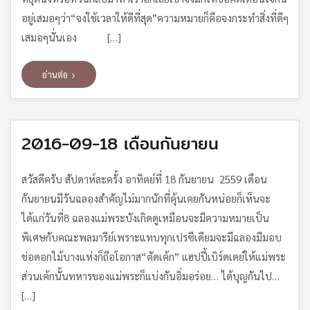
อยู่เสมอๆว่า“จงใช้เวลาให้ดีที่สุด”ความหมายก็คือจงกระทำสิ่งที่ดีๆ
เสมอๆนั่นเอง […]
อ่านต่อ
2016-09-18 เดือนกันยายน
สวัสดีครับ สัปดาห์ละครั้ง อาทิตย์ที่ 18 กันยายน 2559 เดือน
กันยายนมีวันฉลองสำคัญไม่มากนักที่คุ้นเคยกันหน่อยก็เห็นจะ
ได้แก่วันที่8 ฉลองแม่พระบังเกิดดูเหมือนจะมีความหมายเป็น
พิเศษกับคณะพลมารีย์เพราะแทบทุกเปรซีเดียมจะมีฉลองมีมอบ
ช่อดอกไม้บางแห่งก็ถือโอกาส“ตัดเค้ก” แฮปปี้เบิร์ดเดย์ให้แม่พระ
ส่วนเค้กนั้นทหารของแม่พระก็แบ่งกันอิ่มอร่อย… ได้บุญกันไป…
[…]