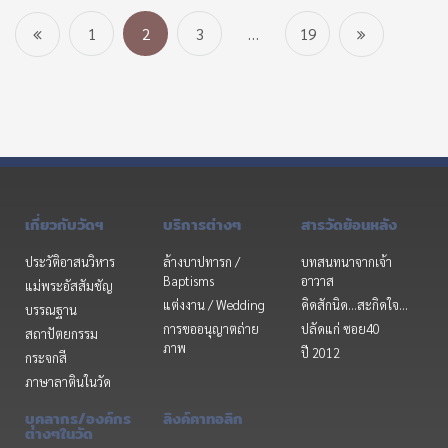
1
2
3
…
19
เกี่ยวกับวัดฯ
บริการต่างๆ
สารวัดย้อนหลัง
ประวัติอาสนวิหาร
ล้างบาปทารก /
บทสนทนาจากเจ้า
Baptisms
อาวาส
แม่พระอัสสัมชัญ
แต่งงาน / Wedding
คิดสักนิด...สะกิดใจ...
บรรณฐาน
การขออนุญาตถ่าย
ปลัดแก่ ซอย40
สถาปัตยกรรม
ภาพ
ปี 2012
กระจกสี
ภาษาลาตินในวัด
บุคลากร/องค์กร
ลิงค์คาทอลิก
ต่างๆในวัด