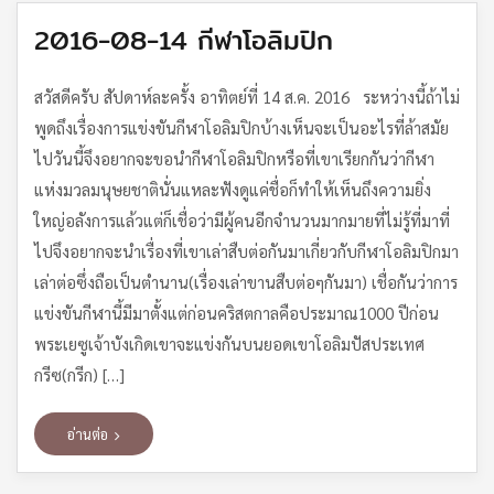
2016-08-14 กีฬาโอลิมปิก
สวัสดีครับ สัปดาห์ละครั้ง อาทิตย์ที่ 14 ส.ค. 2016 ระหว่างนี้ถ้าไม่
พูดถึงเรื่องการแข่งขันกีฬาโอลิมปิกบ้างเห็นจะเป็นอะไรที่ล้าสมัย
ไปวันนี้จึงอยากจะขอนำกีฬาโอลิมปิกหรือที่เขาเรียกกันว่ากีฬา
แห่งมวลมนุษยชาตินั่นแหละฟังดูแค่ชื่อก็ทำให้เห็นถึงความยิ่ง
ใหญ่อลังการแล้วแต่ก็เชื่อว่ามีผู้คนอีกจำนวนมากมายที่ไม่รู้ที่มาที่
ไปจึงอยากจะนำเรื่องที่เขาเล่าสืบต่อกันมาเกี่ยวกับกีฬาโอลิมปิกมา
เล่าต่อซึ่งถือเป็นตำนาน(เรื่องเล่าขานสืบต่อๆกันมา) เชื่อกันว่าการ
แข่งขันกีฬานี้มีมาตั้งแต่ก่อนคริสตกาลคือประมาณ1000 ปีก่อน
พระเยซูเจ้าบังเกิดเขาจะแข่งกันบนยอดเขาโอลิมปัสประเทศ
กรีซ(กรีก) […]
อ่านต่อ