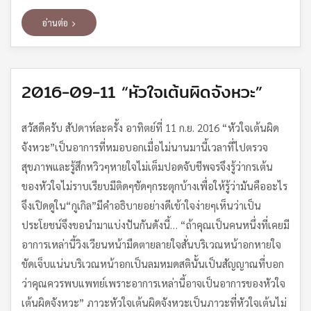
อ่านต่อ
2016-09-11 “หัวใจเต้นผิดจังหวะ”
สวัสดีครับ สัปดาห์ละครั้ง อาทิตย์ที่ 11 ก.ย. 2016 “หัวใจเต้นผิด
จังหวะ”เป็นอาการที่หมอบอกเมื่อไม่นานมานี้เวลาที่ไปตรวจ
สุขภาพและรู้สึกหวิวๆหายใจไม่เต็มปอดจับชีพจรจึงรู้ว่ากรเต้น
ของหัวใจไม่ราบเรียบมีติดๆขัดๆกระตุกบ้างเพื่อให้รู้ว่ามันคืออะไร
จึงเปิดดูใน“กูเกิล”มีคำอธิบายอย่างดีเข้าใจง่ายๆเห็นว่าเป็น
ประโยชน์จึงขอนำมาแบ่งปันกันดังนี้… “ถ้าคุณเป็นคนหนึ่งที่เคยมี
อาการเหล่านี้วิงเวียนหน้ามืดตายลายใจสั่นบริเวณหน้าอกหายใจ
ขัดเจ็บแน่นบริเวณหน้าอกเป็นลมหมดสตินั้นเป็นสัญญาณที่บอก
ว่าคุณควรพบแพทย์เพราะอาการเหล่านี้อาจเป็นอาการของหัวใจ
เต้นผิดจังหวะ” ภาวะหัวใจเต้นผิดจังหวะเป็นภาวะที่หัวใจเต้นไม่