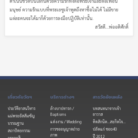
ดำเนินชีวิตบนโลกนี้ด้วยความรักทั้งต่อพระเจ้าและต่อเพื่อน
มนุษย์ ความรักแบบที่พระเยซูเจ้าพูดถึงหาซื้อไม่ได้ ไม่มีขาย
แต่ละคนจะได้มาก็ด้วยการลงมือปฏิบัติเท่านั้น.
สวัสดี…พ่ออดิศักดิ์
เกี่ยวกับวัดฯ
บริการต่างๆ
สารวัดย้อนหลัง
ประวัติอาสนวิหาร
ล้างบาปทารก /
บทสนทนาจากเจ้า
Baptisms
อาวาส
แม่พระอัสสัมชัญ
แต่งงาน / Wedding
คิดสักนิด...สะกิดใจ...
บรรณฐาน
การขออนุญาตถ่าย
ปลัดแก่ ซอย40
สถาปัตยกรรม
ภาพ
ปี 2012
กระจกสี