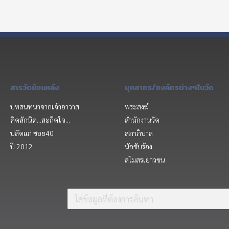
สารวัดย้อนหลัง
บุคลากร/องค์กรต่างๆในวัด
บทสนทนาจากเจ้าอาวาส
พระสงฆ์
คิดสักนิด...สะกิดใจ...
สำนักงานวัด
ปลัดแก่ ซอย40
สภาภิบาล
ปี 2012
นักขับร้อง
สโมสรเยาวชน